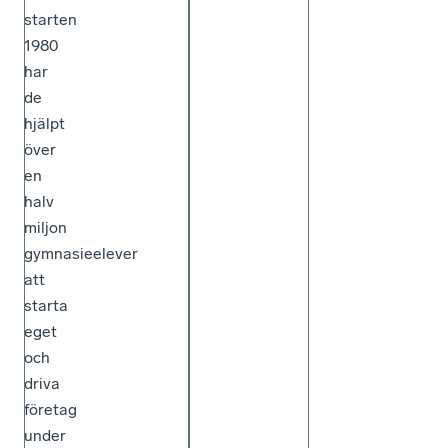
starten
1980
har
de
hjälpt
över
en
halv
miljon
gymnasieelever
att
starta
eget
och
driva
företag
under