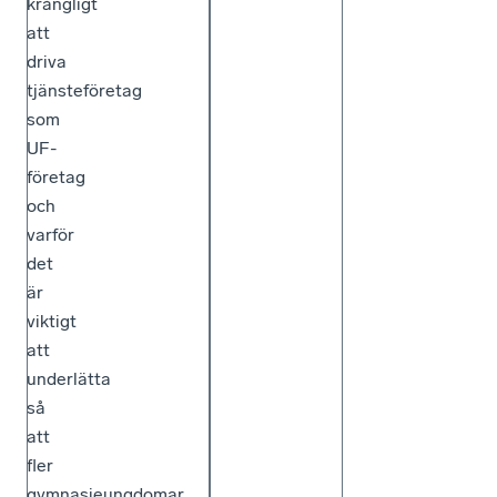
krångligt
att
driva
tjänsteföretag
som
UF-
företag
och
varför
det
är
viktigt
att
underlätta
så
att
fler
gymnasieungdomar