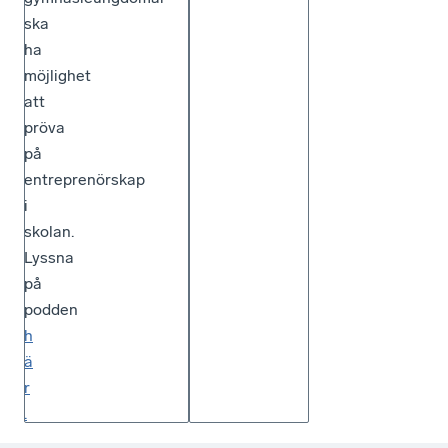
ska
ha
möjlighet
att
pröva
på
entreprenörskap
i
skolan.
Lyssna
på
podden
h
ä
r
.