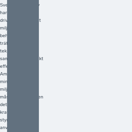
Svenskt Näringsliv
har under lång tid
drivit frågan om att
miljöpolitiken
behöver vara
träffsäker,
teknikneutral och
samhällsekonomiskt
effektiv.[1]
Ambitionen att
minska
miljöpåverkan
måste vara hög men
det måste också
kraven på att de
styrmedel som
används faktiskt