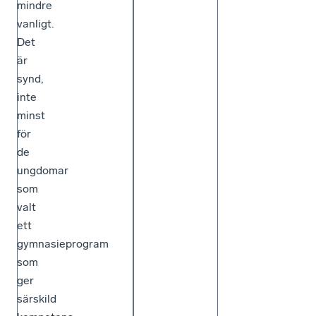
mindre
vanligt.
Det
är
synd,
inte
minst
för
de
ungdomar
som
valt
ett
gymnasieprogram
som
ger
särskild