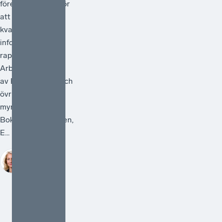
föreslå åtgärder för
att förstärka
kvaliteten i den
information som
rapporteras.
Arbetet ska ledas
av Bolagsverket och
övriga deltagande
myndigheter är
Bokföringsnämnden,
E...
Sofia
Bildstein-
Hagberg