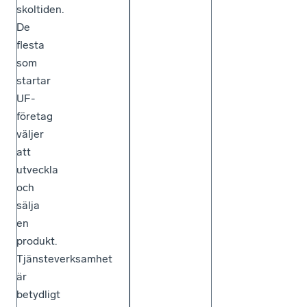
skoltiden.
De
flesta
som
startar
UF-
företag
väljer
att
utveckla
och
sälja
en
produkt.
Tjänsteverksamhet
är
betydligt