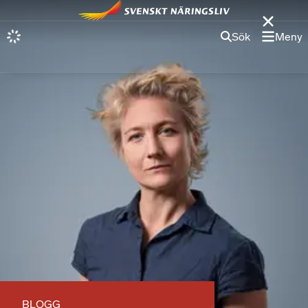
Sök
Meny
BLOGG