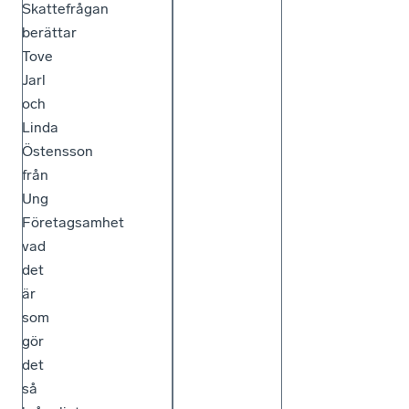
Skattefrågan
berättar
Tove
Jarl
och
Linda
Östensson
från
Ung
Företagsamhet
vad
det
är
som
gör
det
så