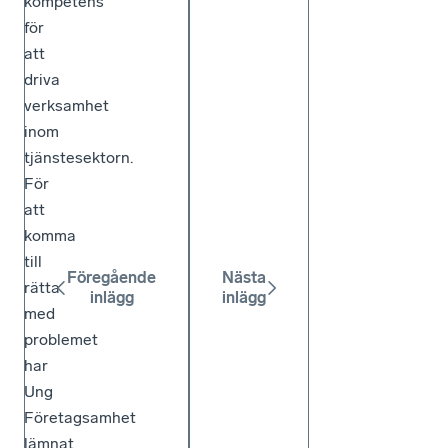
kompetens
för
att
driva
verksamhet
inom
tjänstesektorn.
För
att
komma
till
Föregående
Nästa
rätta
inlägg
inlägg
med
problemet
har
Ung
Företagsamhet
lämnat