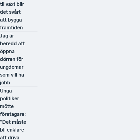
a
jo
b
b
Unga
politiker
mötte
företagare:
”Det måste
bli enklare
att driva
företag”
”
K
o
rt
a
r