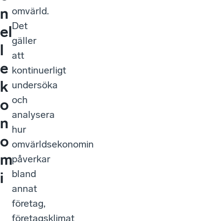
omvärld.
n
Det
el
gäller
l
att
e
kontinuerligt
k
undersöka
och
o
analysera
n
hur
o
omvärldsekonomin
m
påverkar
bland
i
annat
företag,
företagsklimat