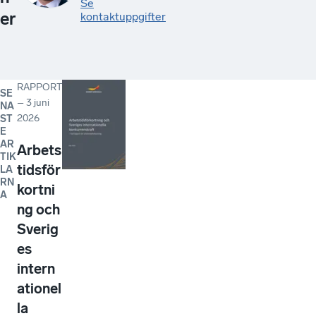
Se
er
kontaktuppgifter
RAPPORT
SE
–
3 juni
NA
2026
ST
E
AR
Arbets
TIK
tidsför
LA
RN
kortni
A
ng och
Sverig
es
intern
ationel
la