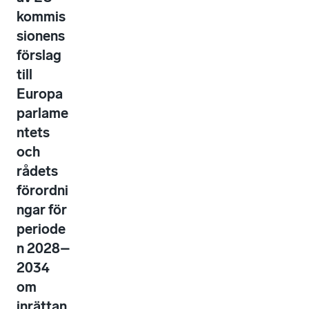
kommis
sionens
förslag
till
Europa
parlame
ntets
och
rådets
förordni
ngar för
periode
n 2028–
2034
om
inrättan