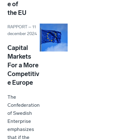
e of
the EU
RAPPORT
–
11
december 2024
Capital
Markets
For a More
Competitiv
e Europe
The
Confederation
of Swedish
Enterprise
emphasizes
that if the