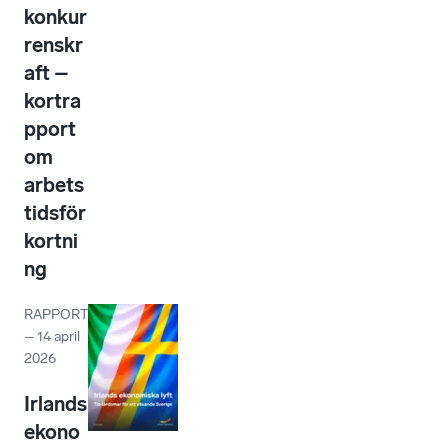
konkur
renskr
aft –
kortra
pport
om
arbets
tidsför
kortni
ng
RAPPORT
–
14 april
2026
Irlands
ekono