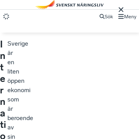
Sök
Meny
I
Sverige
är
n
en
t
liten
e
öppen
r
ekonomi
som
n
är
a
beroende
ti
av
o
sin