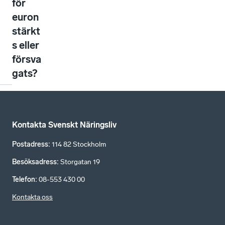
för
euron
stärkt
s eller
försva
gats?
Kontakta Svenskt Näringsliv
Postadress
:
114 82 Stockholm
Besöksadress
:
Storgatan 19
Telefon
:
08-553 430 00
Kontakta oss