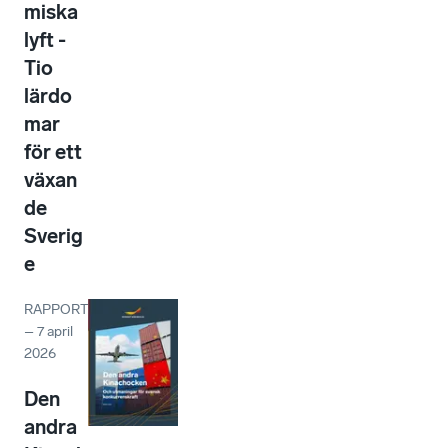
miska
lyft -
Tio
lärdo
mar
för ett
växan
de
Sverig
e
RAPPORT
–
7 april
2026
Den
andra