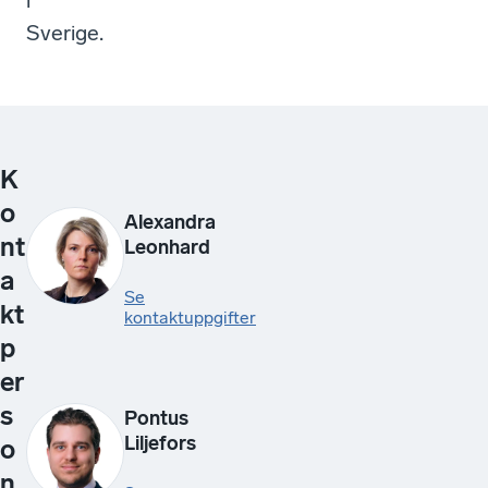
i
Sverige.
K
o
Alexandra
nt
Leonhard
a
Se
kt
kontaktuppgifter
p
er
s
Pontus
Liljefors
o
n