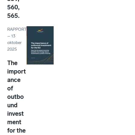
560,
565.
RAPPORT
–
13
oktober
2025
The
import
ance
of
outbo
und
invest
ment
for the