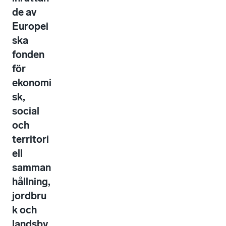
de av
Europei
ska
fonden
för
ekonomi
sk,
social
och
territori
ell
samman
hållning,
jordbru
k och
landsby