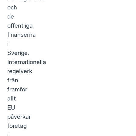
och
de
offentliga
finanserna
i
Sverige.
Internationella
regelverk
från
framför
allt
EU
påverkar
företag
i