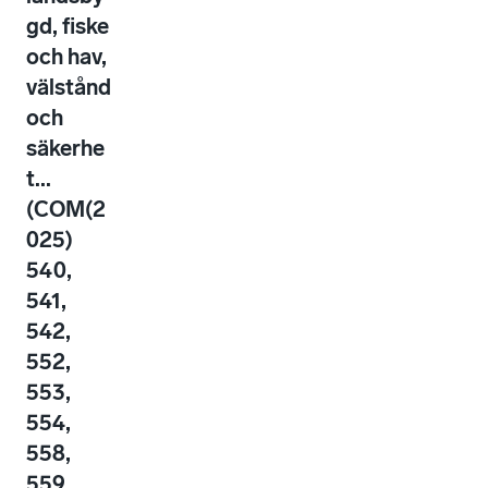
gd, fiske
och hav,
välstånd
och
säkerhe
t...
(COM(2
025)
540,
541,
542,
552,
553,
554,
558,
559,