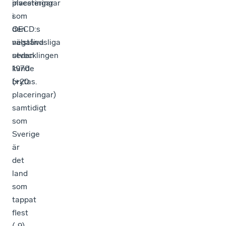
placeringar
investeringar
i
som
OECD:s
den
välståndsliga
negativa
sedan
utvecklingen
1970
kunde
(+20
brytas.
placeringar)
samtidigt
som
Sverige
är
det
land
som
tappat
flest
(-9).