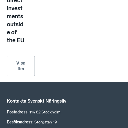
direct
invest
ments
outsid
e of
the EU
Visa
fler
Kontakta Svenskt Näringsliv
Postadress
:
114 82 Stockholm
Besöksadress
:
Storgatan 19