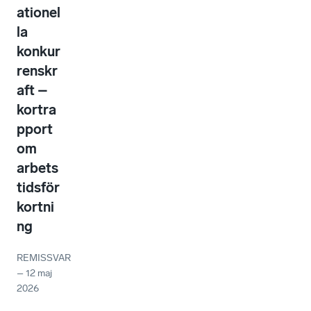
ationel
la
konkur
renskr
aft –
kortra
pport
om
arbets
tidsför
kortni
ng
REMISSVAR
–
12 maj
2026