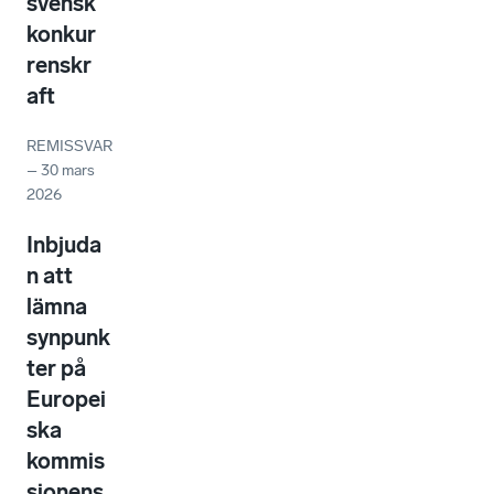
svensk
konkur
renskr
aft
REMISSVAR
–
30 mars
2026
Inbjuda
n att
lämna
synpunk
ter på
Europei
ska
kommis
sionens