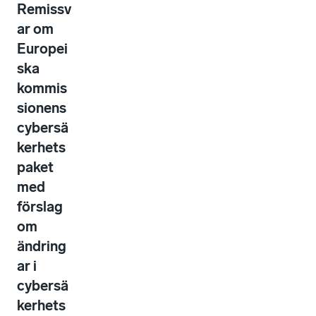
Remissv
ar om
Europei
ska
kommis
sionens
cybersä
kerhets
paket
med
förslag
om
ändring
ar i
cybersä
kerhets