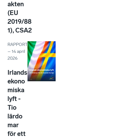
akten
(EU
2019/88
1), CSA2
RAPPORT
–
14 april
2026
Irlands
ekono
miska
lyft -
Tio
lärdo
mar
för ett