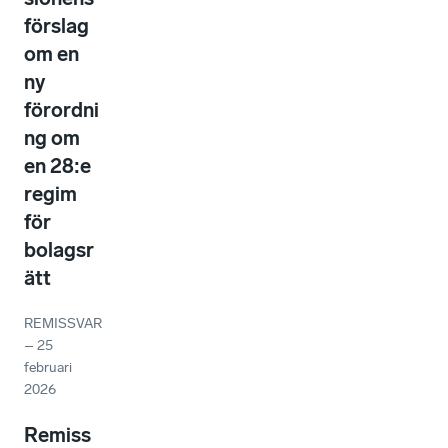
förslag
om en
ny
förordni
ng om
en 28:e
regim
för
bolagsr
ätt
REMISSVAR
–
25
februari
2026
Remiss