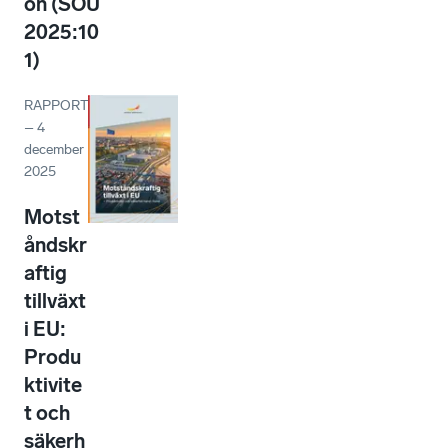
on (SOU
2025:10
1)
RAPPORT
–
4
december
2025
Motst
åndskr
aftig
tillväxt
i EU:
Produ
ktivite
t och
säkerh