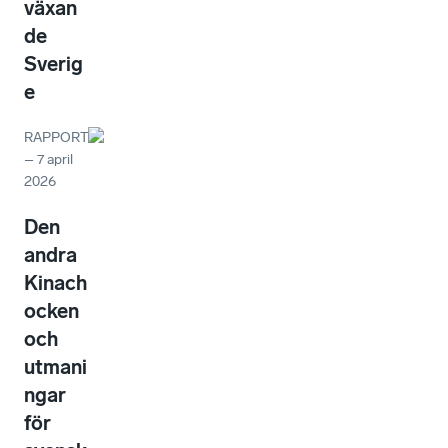
växan
de
Sverig
e
RAPPORT
–
7 april
2026
Den
andra
Kinach
ocken
och
utmani
ngar
för