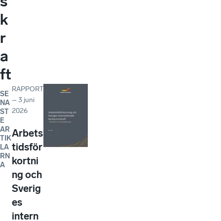
s
k
r
a
ft
RAPPORT
SE
–
3 juni
NA
2026
ST
E
AR
Arbets
TIK
tidsför
LA
RN
kortni
A
ng och
Sverig
es
intern