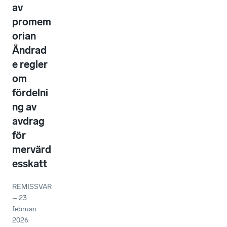
av
promem
orian
Ändrad
e regler
om
fördelni
ng av
avdrag
för
mervärd
esskatt
REMISSVAR
–
23
februari
2026