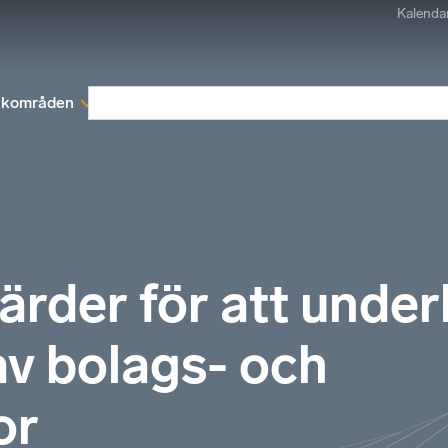
Kalenda
kområden
Medlemskap
Rapporter och remissva
tgärder för att under
v bolags- och
or