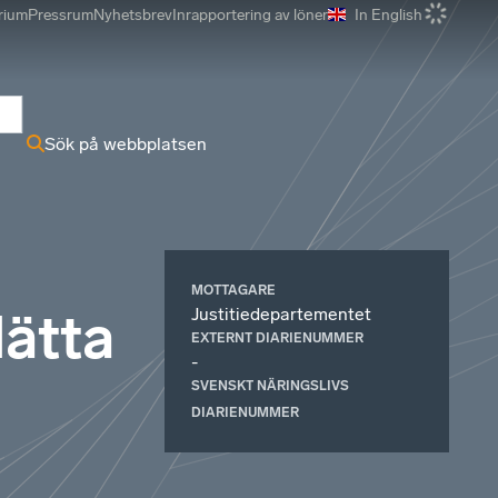
rium
Pressrum
Nyhetsbrev
Inrapportering av löner
In English
r
Sök på webbplatsen
MOTTAGARE
Justitiedepartementet
lätta
EXTERNT DIARIENUMMER
-
SVENSKT NÄRINGSLIVS
DIARIENUMMER