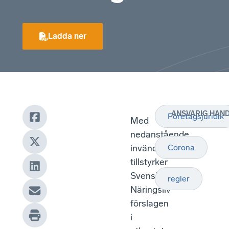
Ladda ner
ANSVARIG HAN
Företagsjuridik
Med
nedanstående
invändningar
Corona
tillstyrker
Svenskt
regler
Näringsliv
förslagen
i