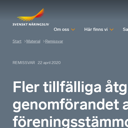
Om oss
Här finns vi
Sa
Start
Material
Remissvar
REMISSVAR
22 april 2020
Fler tillfälliga å
genomförandet a
föreningsstämm