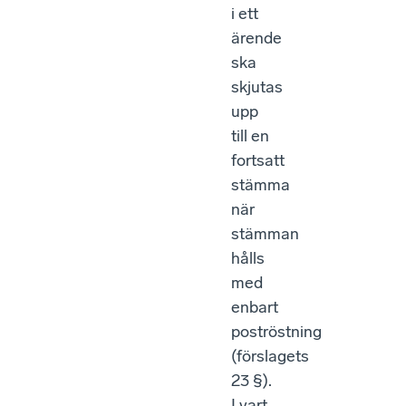
i ett
ärende
ska
skjutas
upp
till en
fortsatt
stämma
när
stämman
hålls
med
enbart
poströstning
(förslagets
23 §).
I vart