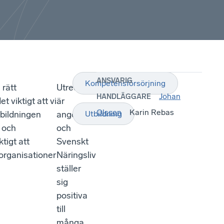
ANSVARIG
Kompetensförsörjning
 rätt
Utredningen
Johan
HANDLÄGGARE
t viktigt att vi
är
Olsson
Karin Rebas
tbildningen
angelägen
Utbildning
 och
och
tigt att
Svenskt
organisationer
Näringsliv
ställer
sig
positiva
till
många