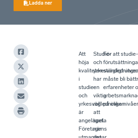
Ladda ner
Att
Studie-
För att studie
höja
och
förutsättningar
kvaliteten
yrkesvägledninge
ständigt utvec
i
har
måste bli bätt
studie-
en
erfarenheter oc
och
viktig
arbetsmarknad
yrkesvägledningen
roll
på olika nivå
är
att
angeläget.
spela
Företagens
när
utmaningar
det