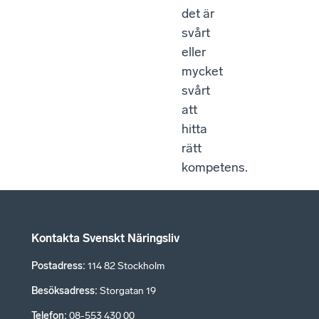
det är
svårt
eller
mycket
svårt
att
hitta
rätt
kompetens.
Kontakta Svenskt Näringsliv
Postadress
:
114 82 Stockholm
Besöksadress
:
Storgatan 19
Telefon
:
08-553 430 00