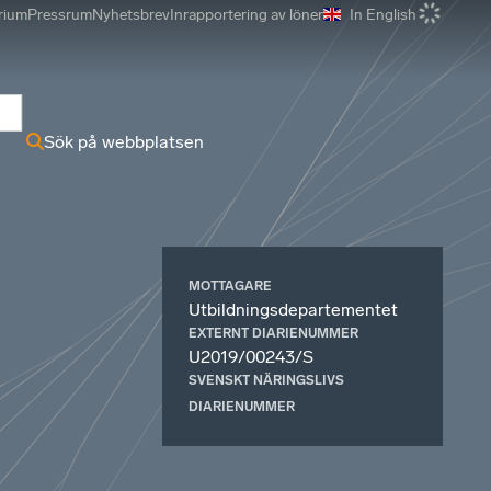
rium
Pressrum
Nyhetsbrev
Inrapportering av löner
In English
r
Sök på webbplatsen
MOTTAGARE
Utbildningsdepartementet
EXTERNT DIARIENUMMER
U2019/00243/S
SVENSKT NÄRINGSLIVS
DIARIENUMMER