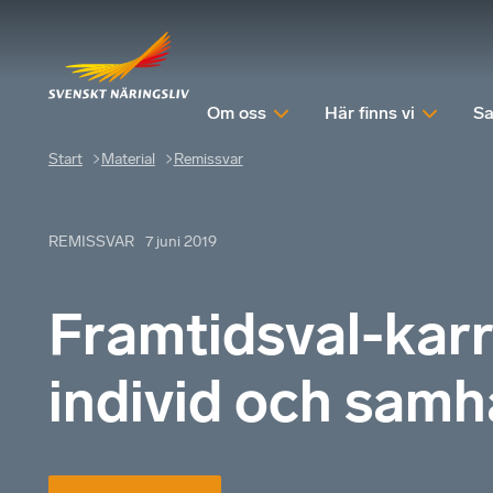
Om oss
Här finns vi
Sa
Start
Material
Remissvar
REMISSVAR
7 juni 2019
Framtidsval-karr
individ och samh