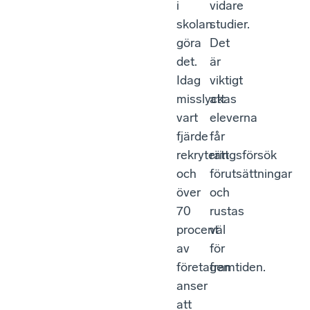
i
vidare
skolan
studier.
göra
Det
det.
är
Idag
viktigt
misslyckas
att
vart
eleverna
fjärde
får
rekryteringsförsök
rätt
och
förutsättningar
över
och
70
rustas
procent
väl
av
för
företagen
framtiden.
anser
att