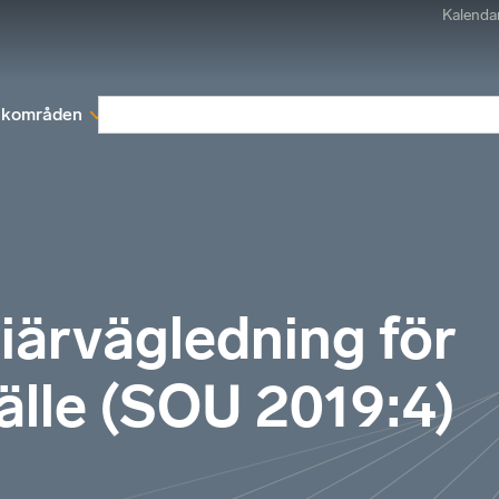
Kalenda
kområden
Medlemskap
Rapporter och remissva
iärvägledning för
älle (SOU 2019:4)