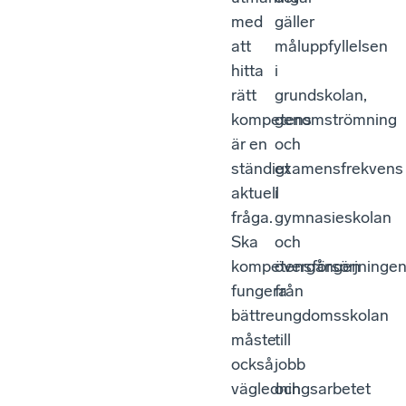
med
gäller
att
måluppfyllelsen
hitta
i
rätt
grundskolan,
kompetens
genomströmning
är en
och
ständigt
examensfrekvens
aktuell
i
fråga.
gymnasieskolan
Ska
och
kompetensförsörjninge
övergången
fungera
från
bättre
ungdomsskolan
måste
till
också
jobb
vägledningsarbetet
och