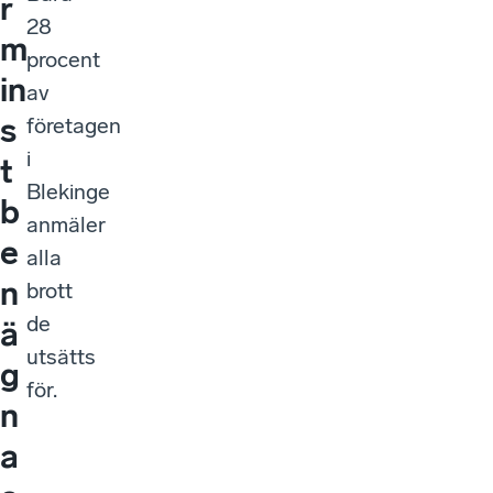
r
28
m
procent
in
av
s
företagen
i
t
Blekinge
b
anmäler
e
alla
n
brott
de
ä
utsätts
g
för.
n
a