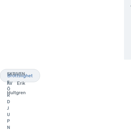
SKRIVEN
Brottslighet
F
Erik
AV
Ö
Hultgren
R
D
J
U
P
N