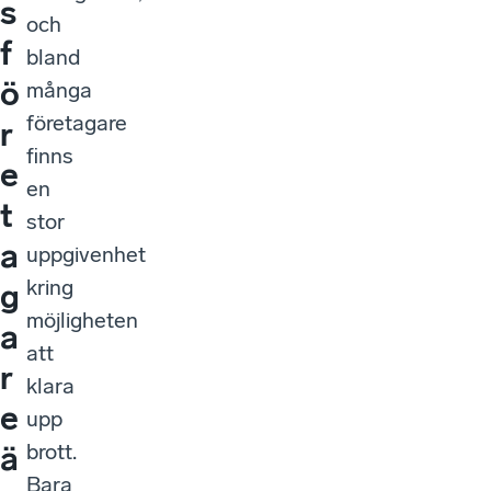
s
och
f
bland
ö
många
företagare
r
finns
e
en
t
stor
a
uppgivenhet
kring
g
möjligheten
a
att
r
klara
e
upp
brott.
ä
Bara