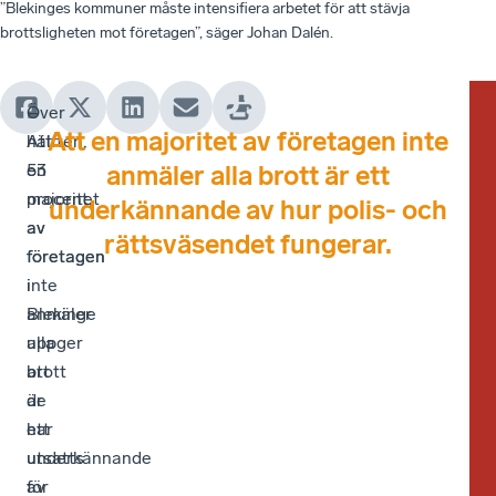
”Blekinges kommuner måste intensifiera arbetet för att stävja
brottsligheten mot företagen”, säger Johan Dalén.
–
Över
–
Re
–
Att en majoritet av företagen inte
Att
hälften,
Sku
oc
Ble
en
53
tre
bro
ko
anmäler alla brott är ett
majoritet
procent,
pro
my
må
underkännande av hur polis- och
av
av
av
bär
int
rättsväsendet fungerar.
företagen
företagen
för
det
arb
inte
i
i
huv
för
anmäler
Blekinge
Ble
ans
att
alla
uppger
läg
för
stä
brott
att
ner
att
bro
är
de
han
stä
mo
ett
har
det
bro
för
underkännande
utsatts
om
mo
Ex
av
för
tus
för
är