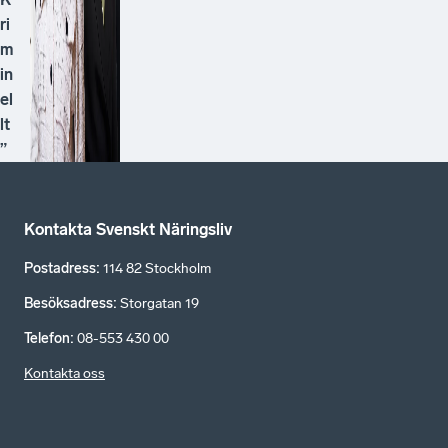
ri
m
in
el
lt
”
Kontakta Svenskt Näringsliv
Postadress
:
114 82 Stockholm
Besöksadress
:
Storgatan 19
Telefon
:
08-553 430 00
Kontakta oss