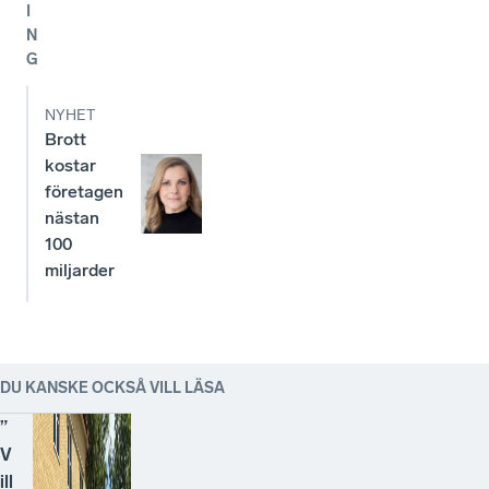
I
N
G
NYHET
Brott
kostar
företagen
nästan
100
miljarder
DU KANSKE OCKSÅ VILL LÄSA
”
V
ill