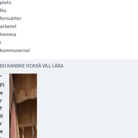
plats.
Nu
fortsätter
arbetet
hemma
i
kommunerna!
DU KANSKE OCKSÅ VILL LÄSA
”
Fl
e
r
f
ö
r
e