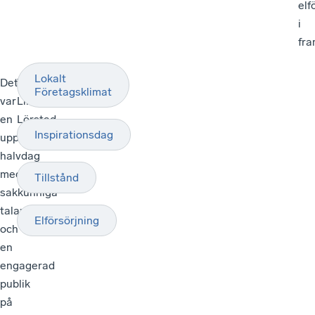
elf
i
fra
Lokalt
Det
Text:
Företagsklimat
var
Linus
en
Lörstad
Inspirationsdag
uppskattad
halvdag
med
Tillstånd
sakkunniga
talare
Elförsörjning
och
en
engagerad
publik
på