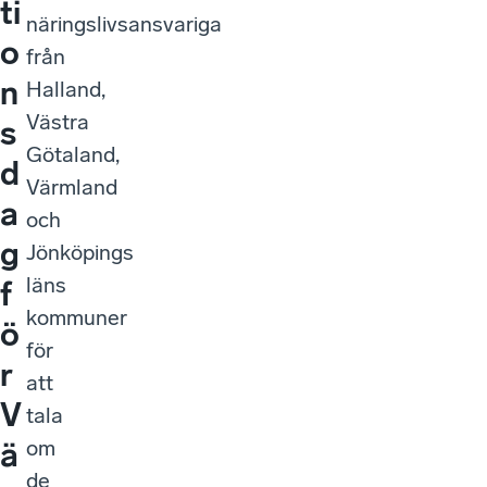
ti
näringslivsansvariga
o
från
n
Halland,
Västra
s
Götaland,
d
Värmland
a
och
g
Jönköpings
läns
f
kommuner
ö
för
r
att
V
tala
om
ä
de