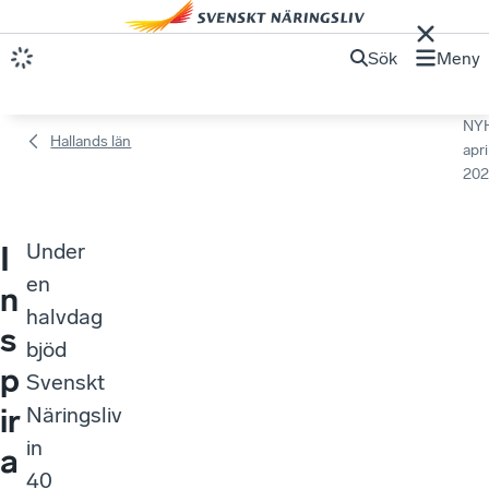
Sök
Meny
NY
Hallands län
apri
202
Under
I
en
n
halvdag
s
bjöd
p
Svenskt
ir
Näringsliv
in
a
40