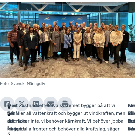
Foto
:
Svenskt Näringsliv
-
Med
- Det kostnadseffektiva systemet bygger på att vi
Sa
Kla
-
Äv
V
För
två
behåller all vattenkraft och bygger ut vindkraften, men
så
Eri
Vi
Mik
a
r
att
retoriska
det räcker inte, vi behöver kärnkraft. Vi behöver jobba
be
Bu
sk
Cul
t
Halland
frågor
mer på alla fronter och behöver alla kraftslag, säger
all
Sw
var
frå
ä