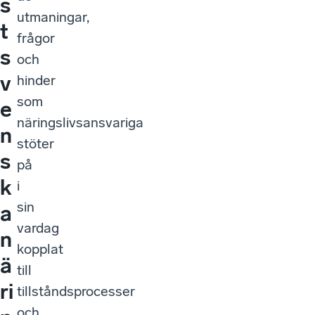
s
utmaningar,
t
frågor
s
och
v
hinder
som
e
näringslivsansvariga
n
stöter
s
på
k
i
sin
a
vardag
n
kopplat
ä
till
ri
tillståndsprocesser
och