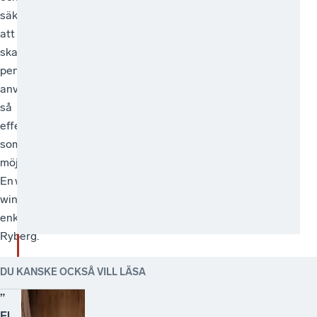
säkerställer
att
skattebetalarnas
pengar
används
så
effektivt
som
möjligt.
En win-
win helt
enkelt, avslutar Kristian
Ryberg.
DU KANSKE OCKSÅ VILL LÄSA
”
Fl