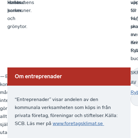
kommunens
länets
Halland.
vä
up
parker
kommuner.
för
till
och
var
14,
grönytor.
ska
pro
me
av
Kri
de
Ryb
tot
bud
SK
Om entreprenader
— En
E
AV
kommun
n
måste
Ry
t
“Entreprenader” visar andelen av den
inte
r
kommunala verksamheten som köps in från
göra
e
privata företag, föreningar och stiftelser. Källa:
allt
SCB. Läs mer på
www.foretagsklimat.se
själv
p
utan
r