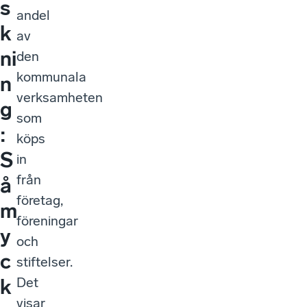
s
andel
k
av
ni
den
kommunala
n
verksamheten
g
som
:
köps
S
in
från
å
företag,
m
föreningar
y
och
c
stiftelser.
Det
k
visar