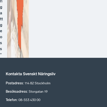
ri
g
a
tt
g
e
o
s
s
”
Kontakta Svenskt Näringsliv
Postadress
:
114 82 Stockholm
Besöksadress
:
Storgatan 19
Telefon
:
08-553 430 00