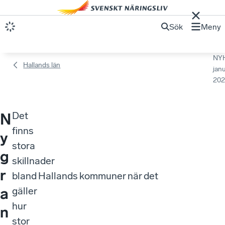
Sök
Meny
NY
Hallands län
janu
202
Det
N
finns
y
stora
g
skillnader
r
bland Hallands kommuner när det
a
gäller
hur
n
stor