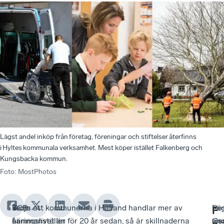
Lägst andel inköp från företag, föreningar och stiftelser återfinns
i Hyltes kommunala verksamhet. Mest köper istället Falkenberg och
Kungsbacka kommun.
Foto
:
MostPhotos
Varje
SCB
—
Trots att kommunerna i Halland handlar mer av
—
Res
Lä
F
år
sammanställer
I
näringslivet än för 20 år sedan, så är skillnaderna
Ge
vis
and