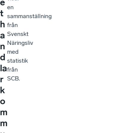
e
en
t
sammanställning
h
från
a
Svenskt
Näringsliv
n
med
d
statistik
la
från
r
SCB.
k
o
m
m