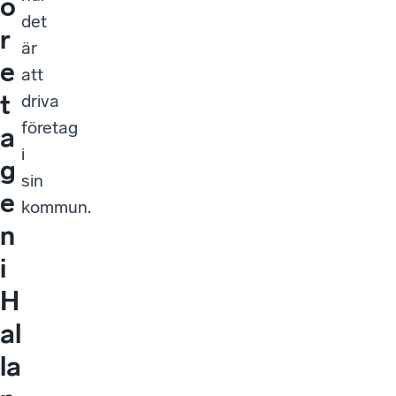
ö
det
r
är
e
att
t
driva
företag
a
i
g
sin
e
kommun.
n
i
H
al
la