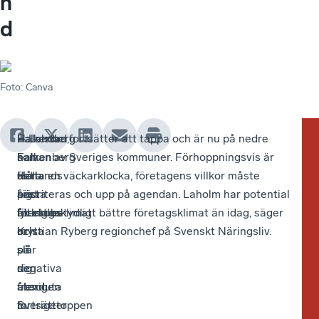
n
d
Foto
:
Canva
Falkenberg
–
Halmstad,
– Laholm fortsätter att tappa och är nu på nedre
–
Vill
har
Falkenberg
som
halvan av Sveriges kommuner. Förhoppningsvis är
De
du
Hallands
slår
förra
detta en väckarklocka, företagens villkor måste
är
vet
bästa
sig
året
prioriteras och upp på agendan. Laholm har potential
än
va
företagsklimat
återigen
lyckades
till ett betydligt bättre företagsklimat än idag, säger
ett
för
och
in
bryta
Kristian Ryberg regionchef på Svenskt Näringsliv.
st
sä
slår
på
sin
att
om
sig
den
negativa
en
för
återigen
absoluta
trend,
maj
i
in
Sverigetoppen
fortsätter
av
din