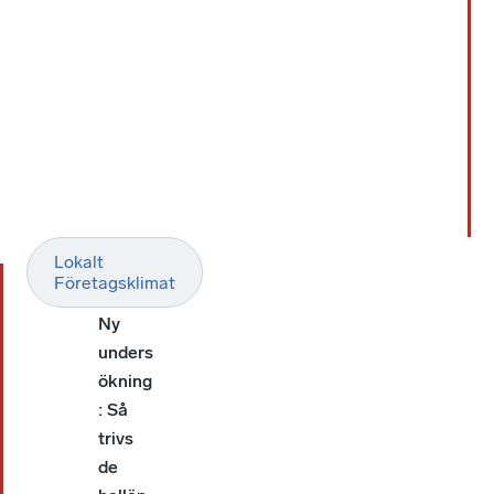
Lokalt
LÄS
Företagsklimat
OCKSÅ
Ny
unders
ökning
: Så
trivs
de