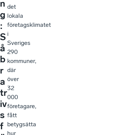
n
det
g
lokala
:
företagsklimatet
i
S
Sveriges
å
290
b
kommuner,
r
där
över
a
32
tr
000
iv
företagare,
s
fått
betygsätta
f
hur