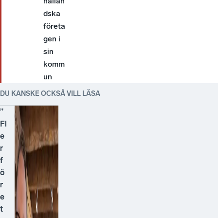
hallän
dska
företa
gen i
sin
komm
un
DU KANSKE OCKSÅ VILL LÄSA
”
Fl
e
r
f
ö
r
e
t