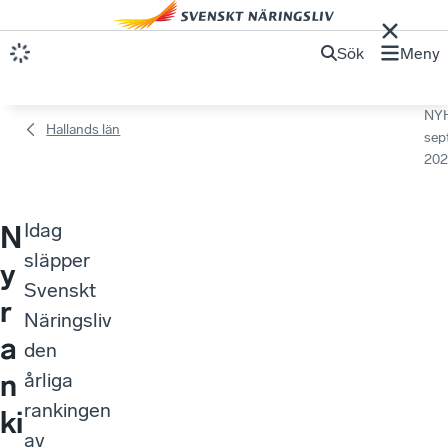
Sök
Meny
NY
Hallands län
sep
202
Idag
N
släpper
y
Svenskt
r
Näringsliv
a
den
n
årliga
rankingen
ki
av