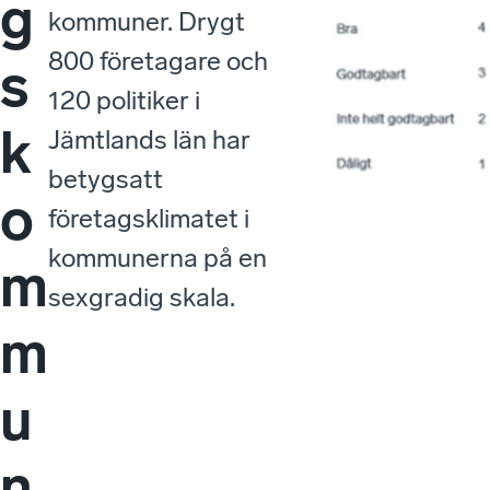
g
kommuner. Drygt
800 företagare och
s
120 politiker i
k
Jämtlands län har
betygsatt
o
företagsklimatet i
kommunerna på en
m
sexgradig skala.
m
u
n