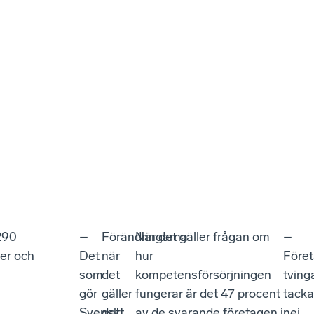
290
–
Förändringarna
När det gäller frågan om
–
er och
Det
när
hur
Före
som
det
kompetensförsörjningen
tving
gör
gäller
fungerar är det 47 procent
tacka
Svenskt
det
av de svarande företagen i
nej