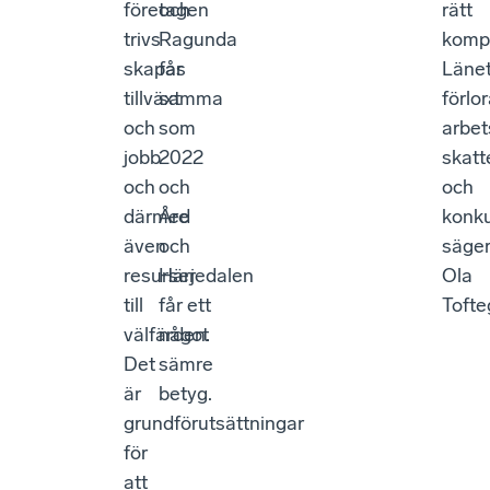
företagen
och
rätt
trivs
Ragunda
komp
skapas
får
Läne
tillväxt
samma
förlor
och
som
arbets
jobb
2022
skatt
och
och
och
därmed
Åre
konku
även
och
säge
resurser
Härjedalen
Ola
till
får ett
Tofte
välfärden.
något
Det
sämre
är
betyg.
grundförutsättningar
för
att