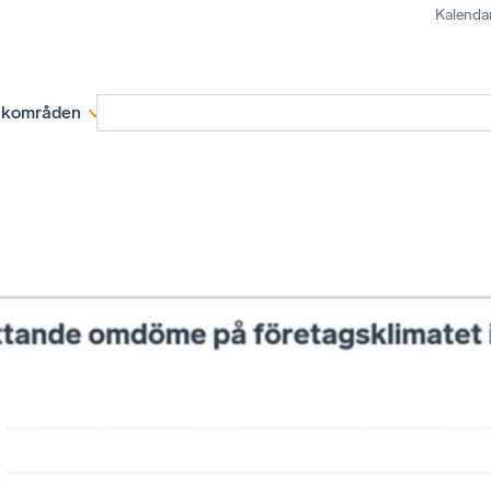
Kalenda
kområden
Medlemskap
Rapporter och remissva