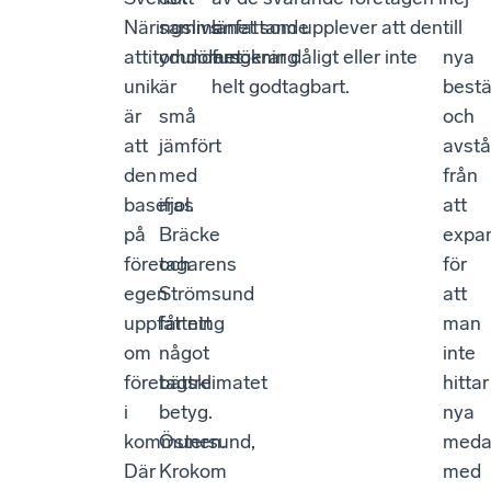
Näringslivs
sammanfattande
länet som upplever att den
till
attitydundersökning
omdömet
fungerar dåligt eller inte
nya
unik
är
helt godtagbart.
bestä
är
små
och
att
jämfört
avstå
den
med
från
baseras
ifjol.
att
på
Bräcke
expa
företagarens
och
för
egen
Strömsund
att
uppfattning
får ett
man
om
något
inte
företagsklimatet
bättre
hittar
i
betyg.
nya
kommunen.
Östersund,
meda
Där
Krokom
med