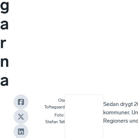
g
a
r
n
a
Ola
I
Sedan drygt 20
Toftegaard
likhet
kommuner. Und
Foto
:
med i
Regioners und
Stefan Tell
fjol,
när