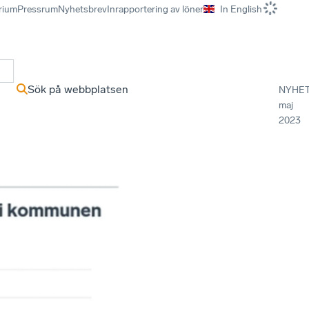
rium
Pressrum
Nyhetsbrev
Inrapportering av löner
In English
r
Sök på webbplatsen
NYHE
maj
2023