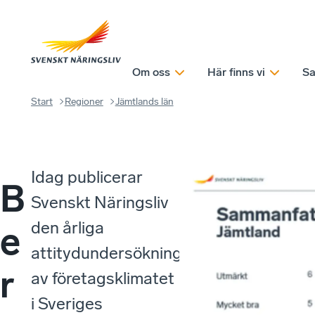
Om oss
Här finns vi
Sa
Start
Regioner
Jämtlands län
Idag publicerar
B
Svenskt Näringsliv
den årliga
e
attitydundersökningen
r
av företagsklimatet
i Sveriges