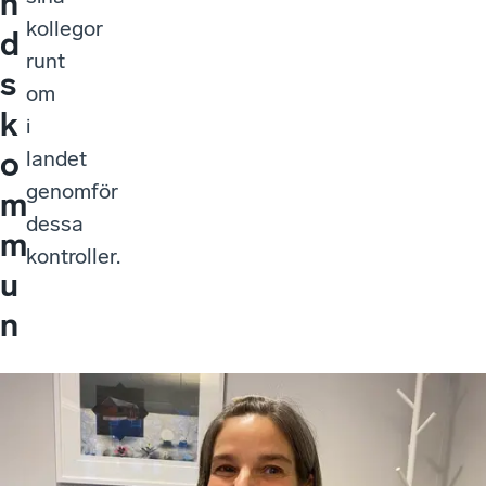
n
kollegor
d
runt
s
om
k
i
o
landet
genomför
m
dessa
m
kontroller.
u
n