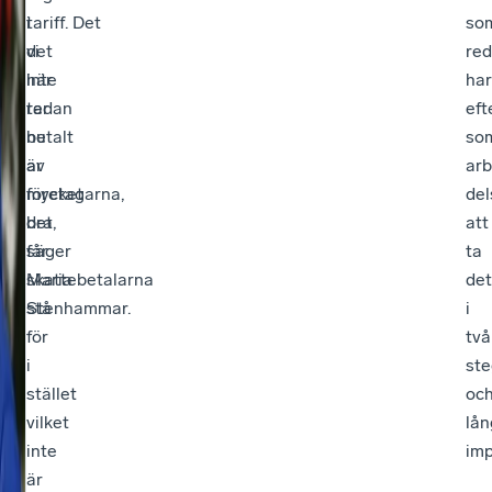
i
tariff. Det
so
det
vi
re
här
inte
har
redan
tar
eft
nu
betalt
so
är
av
arb
mycket
företagarna,
del
bra,
det
att
säger
får
ta
Maria
skattebetalarna
det
Stenhammar.
stå
i
för
två
i
ste
stället
oc
vilket
lå
inte
imp
är