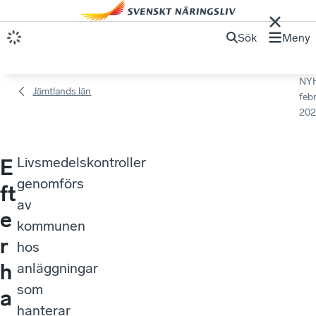
Sök
Meny
NY
Jämtlands län
febr
202
Livsmedelskontroller
E
genomförs
ft
av
e
kommunen
r
hos
h
anläggningar
som
a
hanterar