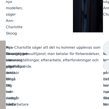
nya
sä
modellen,
An
säger
Cha
Ann-
Charlotte
Skoog.
–
Nya
–
Ann-Charlotte säger att det nu kommer upplevas som
Ös
–
Näringslivet
förordningen
Den
en vanlig konsulttjänst, man betalar för förberedelser,
ha
Vi
har
om
utmaning
sammanställningar, efterarbete, efterforskningar och
so
har
efterfrågat
avgifter
jag
genomförande.
nä
bla
detta
innebär
ser
på
an
länge.
alltså
för
dir
haf
De
att
mig
när
kon
har
man
och
ny
me
undrat
övergår
mina
dir
St
varför
från
medarbetare
ko
för