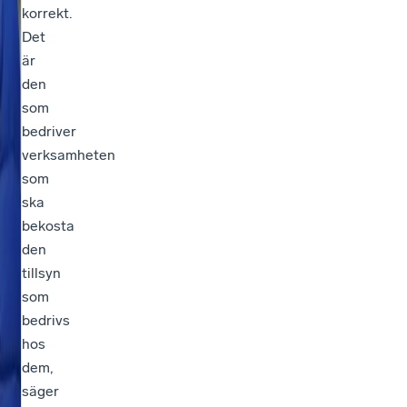
korrekt.
Det
är
den
som
bedriver
verksamheten
som
ska
bekosta
den
tillsyn
som
bedrivs
hos
dem,
säger