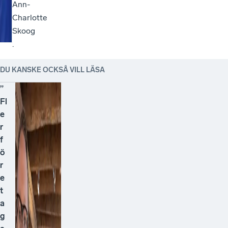
Ann-
Charlotte
Skoog
.
DU KANSKE OCKSÅ VILL LÄSA
”
Fl
e
r
f
ö
r
e
t
a
g