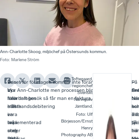
Ann-Charlotte Skoog, miljöchef på Östersunds kommun.
Foto
:
Marlene Ström
Ola Toftegaard,
–
Den
–
Priset för företagen kommer inte förändras nämnvärt
–
–
På
regionchef
Vi
nya
Vi
tror Ann-Charlotte men processen blir tydligare. Har
Ant
Sv
Om
Svenskt
har
förordningen
inför
man haft besök så får man en faktura.
be
När
När
Näringsliv
haft
måste
efterhandsdebitering
ko
har
oc
Jämtland.
en
vara
i
mä
un
Til
Foto
:
Ulf
Börjesson/Ernst
taxa
implementerad
två
på
lån
tyc
Henry
som
under
steg.
hur
tid
när
Photography AB
baseras
2023
Det
väl
för
Ma