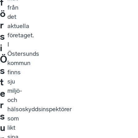
f
från
ö
det
r
aktuella
s
företaget.
I
i
Östersunds
Ö
kommun
s
finns
t
sju
miljö-
e
och
r
hälsoskyddsinspektörer
s
som
u
likt
sina