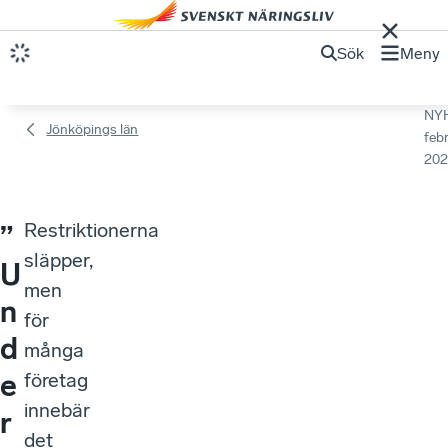
Sök
Meny
NY
Jönköpings län
febr
202
Restriktionerna
”
släpper,
U
men
n
för
d
många
e
företag
innebär
r
det