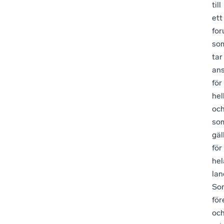
till
ett
fo
so
tar
an
för
hel
oc
so
gäl
för
hel
lan
So
för
oc