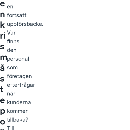
e
en
n
fortsatt
k
uppförsbacke.
Var
ri
finns
s
den
m
personal
å
som
företagen
s
efterfrågar
t
när
e
kunderna
p
kommer
tillbaka?
o
Till