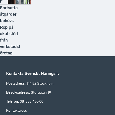
r”
Fortsatta
åtgärder
behövs
Rop på
akut stöd
från
verkstadsf
öretag
Kontakta Svenskt Näringsliv
Postadress
:
114 82 Stockholm
Besöksadress
:
Storgatan 19
Telefon
:
08-553 430 00
Kontakta oss