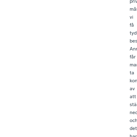
pri
må
vi
få
tyd
bes
An
får
ma
ta
ko
av
att
st
ne
oc
det
har