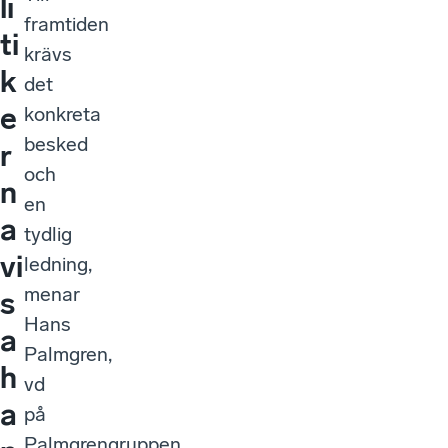
li
framtiden
ti
krävs
k
det
e
konkreta
besked
r
och
n
en
a
tydlig
vi
ledning,
menar
s
Hans
a
Palmgren,
h
vd
a
på
Palmgrengruppen