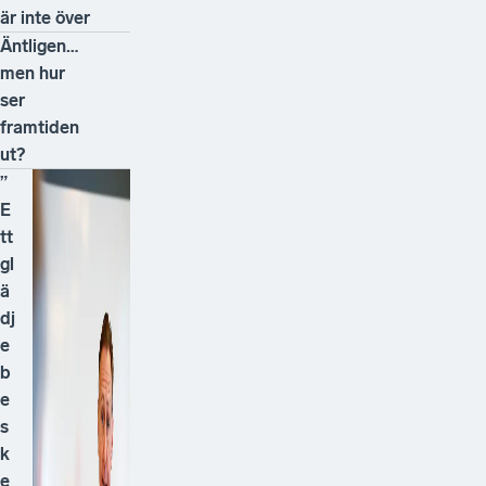
är inte över
Äntligen…
men hur
ser
framtiden
ut?
”
E
tt
gl
ä
dj
e
b
e
s
k
e