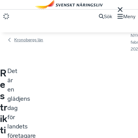
Sök
Meny
NY
Kronobergs län
febr
202
Det
R
är
e
en
s
glädjens
tr
dag
ik
för
landets
ti
företagare