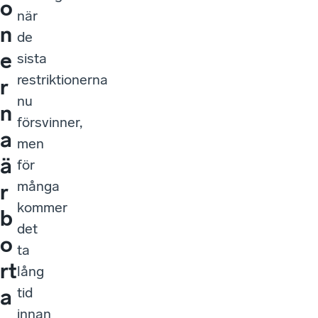
o
när
n
de
e
sista
restriktionerna
r
nu
n
försvinner,
a
men
ä
för
många
r
kommer
b
det
o
ta
rt
lång
tid
a
innan