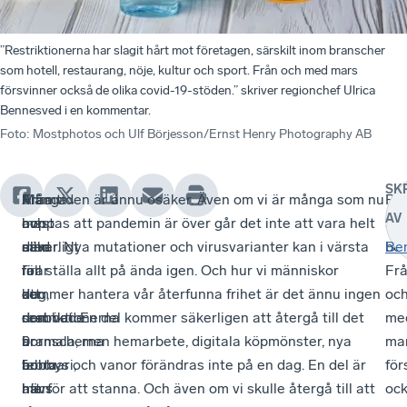
”Restriktionerna har slagit hårt mot företagen, särskilt inom branscher
som hotell, restaurang, nöje, kultur och sport. Från och med mars
försvinner också de olika covid-19-stöden.” skriver regionchef Ulrica
Bennesved i en kommentar.
Foto
:
Mostphotos och Ulf Börjesson/Ernst Henry Photography AB
SK
Från
Många
Allra
Framtiden är ännu osäker. Även om vi är många som nu
Res
AV
och
av
mest
hoppas att pandemin är över går det inte att vara helt
är
med
dem
allvarligt
säker. Nya mutationer och virusvarianter kan i värsta
bor
Be
i
firar
för
fall ställa allt på ända igen. Och hur vi människor
Fr
dag,
att
de
kommer hantera vår återfunna frihet är det ännu ingen
oc
den
restriktionerna
drabbade
som vet. En del kommer säkerligen att återgå till det
me
9
är
branscherna
normala, men hemarbete, digitala köpmönster, nya
ma
februari,
borta,
är
hobbys och vanor förändras inte på en dag. En del är
för
hävs
men
att
här för att stanna. Och även om vi skulle återgå till att
oc