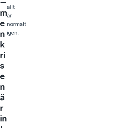
–
allt
m
är
e
normalt
n
igen.
k
ri
s
e
n
ä
r
in