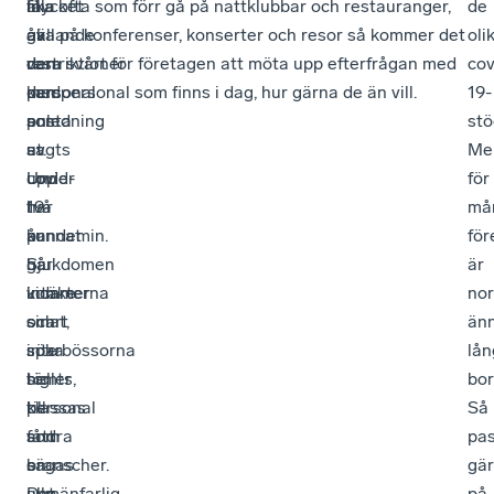
alla
få
mycket
lika ofta som förr gå på nattklubbar och restauranger,
de
gällande
av
av
åka på konferenser, konserter och resor så kommer det
oli
restriktioner
dem
den
vara svårt för företagen att möta upp efterfrågan med
cov
med
kan
personal
den personal som finns i dag, hur gärna de än vill.
19-
anledning
pusta
som
stö
av
ut.
sagts
Me
covid-
Under
upp
för
19-
två
har
må
pandemin.
år
kunnat
för
Sjukdomen
har
gå
är
kommer
intäkterna
vidare
nor
snart
sinat,
och
än
inte
sparbössorna
söka
lån
heller
tömts,
sig
bor
klassas
personal
till
Så
som
fått
andra
pa
en
sägas
branscher.
gä
allmänfarlig
upp
Det
på