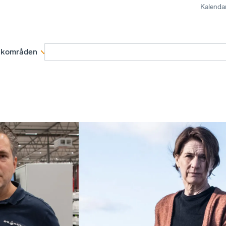
Kalenda
kområden
Medlemskap
Rapporter och remissva