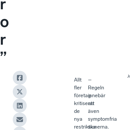
r
o
r
”
J
Allt
–
fler
Regeln
företag
innebär
kritiserar
att
de
även
nya
symptomfria
restriktionerna.
ska