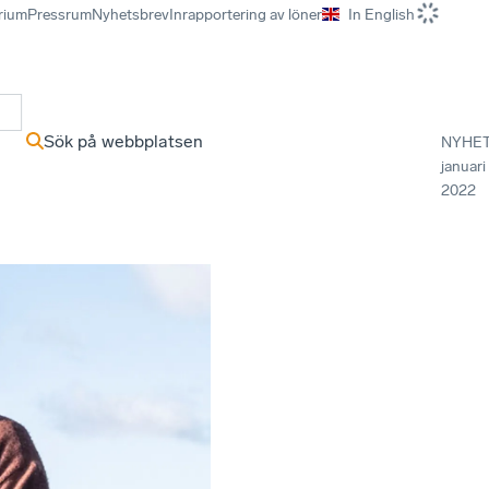
rium
Pressrum
Nyhetsbrev
Inrapportering av löner
In English
r
Sök på webbplatsen
NYHE
januari
2022