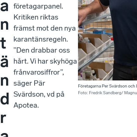
a
företagarpanel.
Kritiken riktas
n
främst mot den nya
t
karantänsregeln.
”Den drabbar oss
ä
hårt. Vi har skyhöga
frånvarosiffror”,
n
säger Pär
Företagarna Per Svärdson och L
d
Svärdson, vd på
Foto
:
Fredrik Sandberg/ Magn
Apotea.
r
a