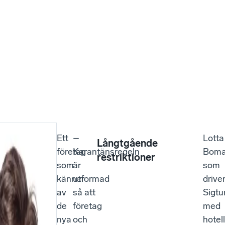
Ett
–
Lotta
Långtgående
företag
Karantänsregeln
Bom
restriktioner
som
är
som
känner
utformad
drive
av
så att
Sigt
de
företag
med
nya
och
hotell