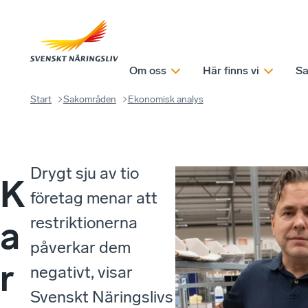
Om oss
Här finns vi
Sa
Start
Sakområden
Ekonomisk analys
Drygt sju av tio
K
företag menar att
restriktionerna
a
påverkar dem
r
negativt, visar
Svenskt Näringslivs