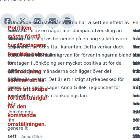
I
- Under de senaste månaderna har vi sett en effekt av
I
-
Enl
-
Politiken
Svenskt
covid i form av en något mer dämpad utveckling än
sa
De
un
Pol
måste förstå
Näringslivs
förväntat. Troligtvis beroende på en hög sjukfrånvaro
me
är
frå
må
hur företagens
regionala
och kravet av att sitta i karantän. Detta verkar dock
ko
ill
Sv
för
framtida behov
konjunkturundersökning
enbart vara ett hack i kurvan för förväntningarna bland
stä
att
När
hur
av
för
företagen i Jönköping ser mycket positiva ut för de
oc
så
ko
för
elförsörjning
Q1
kommande sex månaderna och ligger över det
ett
må
elf
fra
2022
nationella snittet. Det är ett riktigt styrkebesked för
ant
sa
min
be
kommer att se
ger
länets näringsliv, säger Anna Gillek, regionchef för
frå
för
att
av
ut för att skapa
företagen
Svenskt Näringsliv i Jönköpings län.
kri
för
för
elf
förutsättningar
från
för
de
till
ko
för den
Jönköpings
sy
för
204
att
kommande
län
på
pol
Fö
se
omställningen.
generellt
elf
me
att
ut
sett
Jäm
oc
mö
för
Anna Gillek
,