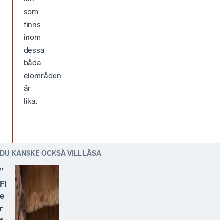
som
finns
inom
dessa
båda
elområden
är
lika.
DU KANSKE OCKSÅ VILL LÄSA
”
Fl
e
r