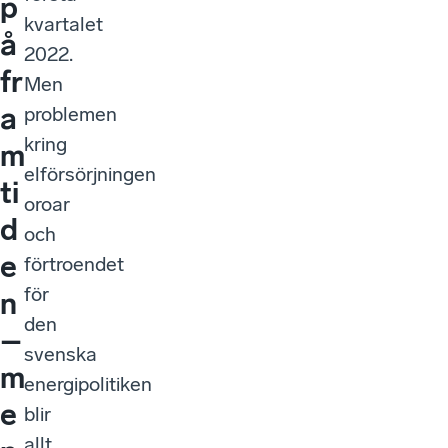
p
kvartalet
å
2022.
fr
Men
a
problemen
kring
m
elförsörjningen
ti
oroar
d
och
e
förtroendet
för
n
den
–
svenska
m
energipolitiken
e
blir
allt