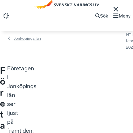
Sök
Meny
NY
Jönköpings län
febr
202
Företagen
F
i
ö
Jönköpings
r
län
e
ser
t
ljust
på
a
framtiden.