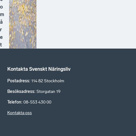
o
m
å
r
e
t
Kontakta Svenskt Näringsliv
Postadress
:
114 82 Stockholm
Besöksadress
:
Storgatan 19
Telefon
:
08-553 430 00
Kontakta oss