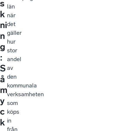
s
län
k
när
ni
det
gäller
n
hur
g
stor
:
andel
S
av
den
å
kommunala
m
verksamheten
y
som
c
köps
in
k
från