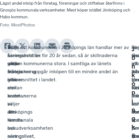
Lägst andel inköp från företag, föreningar och stiftelser återfinns i
Gnosjös kommunala verksamheter. Mest köper istället Jönköping och
Habo kommun.
Foto
:
MostPhotos
Varje
SCB
—
Trots att kommunerna i Jönköpings län handlar mer av
—
Res
Lä
J
år
sammanställer
I
näringslivet än för 20 år sedan, så är skillnaderna
Ge
vis
and
ö
görs
varje
vilken
mellan kommunerna stora. I samtliga av länets
att
att
ink
n
många
år
utsträckning
kommuner uppgår inköpen till en mindre andel än
arb
Jön
frå
k
affärer
hur
som
genomsnittet i landet.
str
me
för
ö
mellan
stor
en
me
12,
för
p
kommunerna
andel
kommun
ink
pro
oc
i
i
av
väljer
ka
är
sti
n
Jönköpings
den
att
ko
de
åte
g
län
kommunala
handla
sp
ko
i
k
och
huvudverksamheten
av
pe
i
Gn
ö
näringslivet.
som
näringslivet,
ut
län
ko