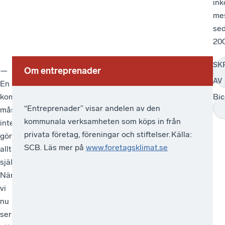
ink
me
se
200
SK
Om entreprenader
—
E
AV
En
n
kommun
Bic
t
“Entreprenader” visar andelen av den
måste
r
kommunala verksamheten som köps in från
inte
e
privata företag, föreningar och stiftelser. Källa:
göra
SCB. Läs mer på
www.foretagsklimat.se
allt
p
själv.
r
När
e
vi
n
nu
a
ser