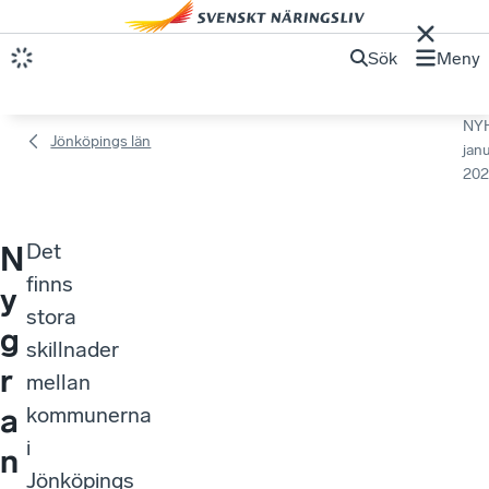
Sök
Meny
NY
Jönköpings län
janu
202
Det
N
finns
y
stora
g
skillnader
r
mellan
a
kommunerna
i
n
Jönköpings