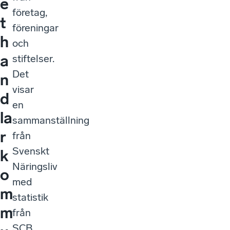
e
företag,
t
föreningar
h
och
a
stiftelser.
Det
n
visar
d
en
la
sammanställning
r
från
Svenskt
k
Näringsliv
o
med
m
statistik
m
från
SCB.