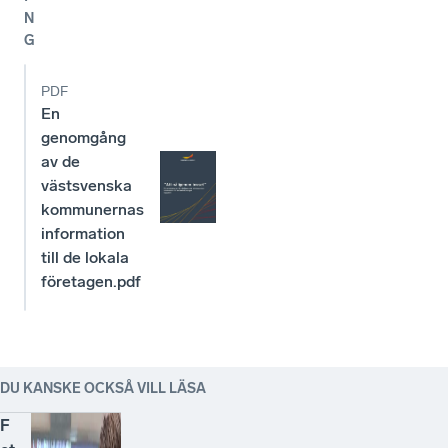
N
G
PDF
En
genomgång
av de
västsvenska
kommunernas
information
till de lokala
företagen.pdf
DU KANSKE OCKSÅ VILL LÄSA
F