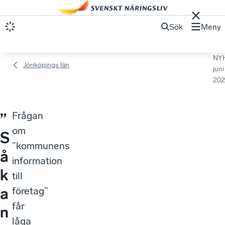
Sök
Meny
NY
Jönköpings län
juni
202
Frågan
”
om
S
”kommunens
å
information
k
till
a
företag”
får
n
låga