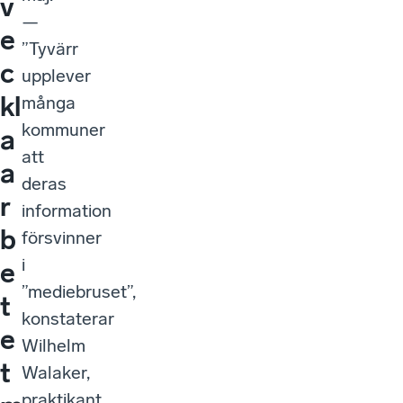
v
—
e
”Tyvärr
c
upplever
kl
många
kommuner
a
att
a
deras
r
information
b
försvinner
i
e
”mediebruset”,
t
konstaterar
e
Wilhelm
t
Walaker,
praktikant