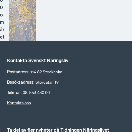
0
0
o
m
år
et
Kontakta Svenskt Näringsliv
Postadress
:
114 82 Stockholm
Besöksadress
:
Storgatan 19
Telefon
:
08-553 430 00
Kontakta oss
Ta del av fler nyheter på Tidningen Näringslivet