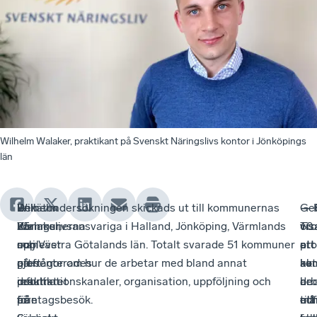
Wilhelm Walaker, praktikant på Svenskt Näringslivs kontor i Jönköpings
län
Den
Wilhelm
—
Enkätundersökningen skickads ut till kommunernas
—
— 
Ge
—
25
Walaker,
Kommunerna
näringslivsansvariga i Halland, Jönköping, Värmlands
60
vis
vis
Tro
maj
som
upplever
och Västra Götalands län. Totalt svarade 51 kommuner
pro
att
at
ett
presenterades
gjort
att
på frågor om hur de arbetar med bland annat
av
ko
ko
akt
resultatet
praktik
det
informationskanaler, organisation, uppföljning och
de
i
bed
arb
från
på
är
företagsbesök.
til
må
ett
oc