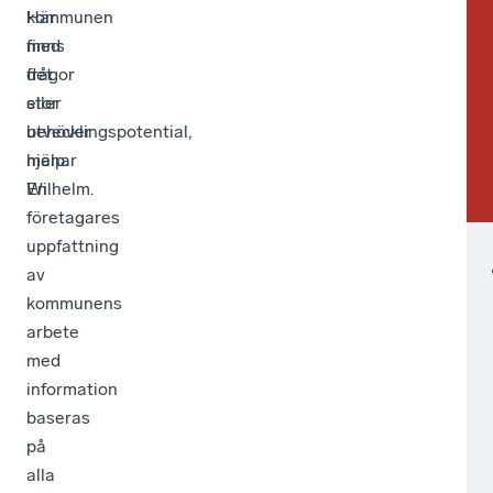
Här
kommunen
”br
finns
med
oc
det
frågor
fr
stor
eller
till
utvecklingspotential,
behöver
för
menar
hjälp.
avs
Wilhelm.
En
Wil
företagares
uppfattning
av
kommunens
arbete
med
information
baseras
på
alla