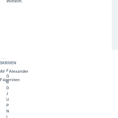
Wilhelm.
SKRIVEN
F
Alexander
AV
Ö
Fägersten
R
D
J
U
P
N
I