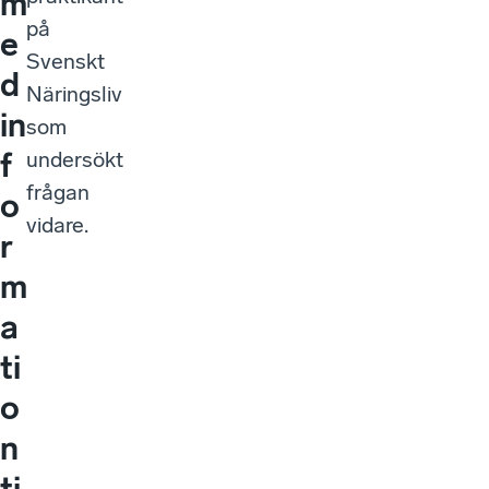
m
på
e
Svenskt
d
Näringsliv
in
som
f
undersökt
frågan
o
vidare.
r
m
a
ti
o
n
ti