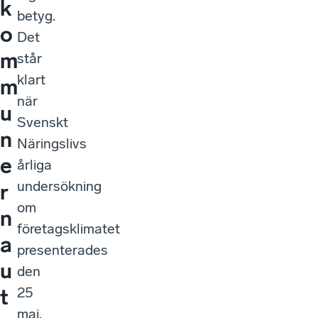
k
betyg.
o
Det
m
står
klart
m
när
u
Svenskt
n
Näringslivs
e
årliga
undersökning
r
om
n
företagsklimatet
a
presenterades
u
den
25
t
maj.