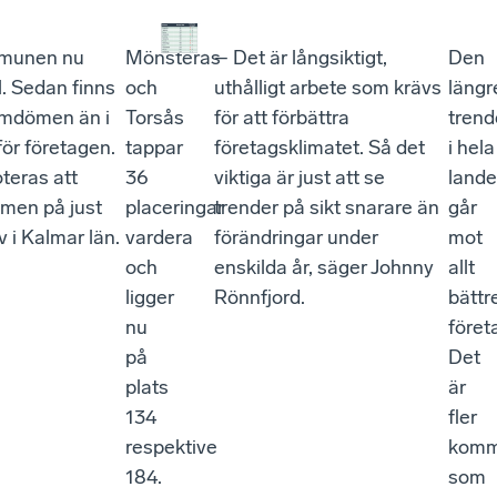
mmunen nu
Mönsterås
– Det är långsiktigt,
Den
l. Sedan finns
och
uthålligt arbete som krävs
längr
 omdömen än i
Torsås
för att förbättra
tren
för företagen.
tappar
företagsklimatet. Så det
i hela
teras att
36
viktiga är just att se
lande
ömen på just
placeringar
trender på sikt snarare än
går
 i Kalmar län.
vardera
förändringar under
mot
och
enskilda år, säger Johnny
allt
ligger
Rönnfjord.
bättr
nu
föret
på
Det
plats
är
134
fler
respektive
komm
184.
som