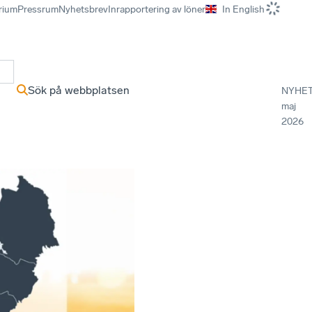
rium
Pressrum
Nyhetsbrev
Inrapportering av löner
In English
r
Sök på webbplatsen
NYHE
maj
2026