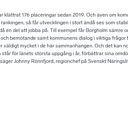
r klättrat 176 placeringar sedan 2019. Och även om ko
 rankingen, så får utvecklingen i stort ändå ses som stabi
då en del att jobba på. Till exempel får Borgholm sämre
ce och bemötande samt kommunens dialog i viktiga frågor 
r väldigt mycket i de här sammanhangen. Och det kan no
 står för länets största uppgång i år, förbättrar sina omd
äger Johnny Rönnfjord, regionchef på Svenskt Näringsliv