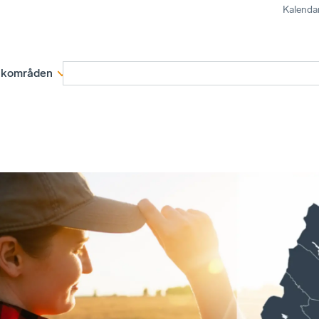
Kalenda
kområden
Medlemskap
Rapporter och remissva