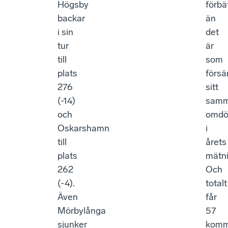
Högsby
förbä
backar
än
i sin
det
tur
är
till
som
plats
försä
276
sitt
(-14)
samm
och
omd
Oskarshamn
i
till
årets
plats
mätni
262
Och
(-4).
totalt
Även
får
Mörbylånga
57
sjunker
komm