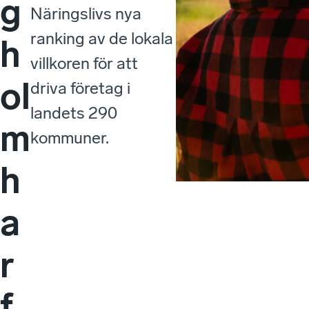
g
Näringslivs nya
ranking av de lokala
h
villkoren för att
ol
driva företag i
landets 290
m
kommuner.
h
a
r
f