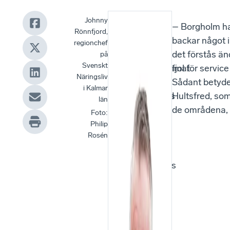
Johnny
Kalmar
– Borgholm ha
Rönnfjord,
läns
backar något i
regionchef
bästa
det förstås än
på
Svenskt
företagsklimat
fjol för servi
Näringsliv
finns i
Sådant betyde
i Kalmar
Borgholms
Hultsfred, som
län
kommun.
de områdena, s
Foto
:
Det
Philip
Rosén
visar
Svenskt
Näringslivs
nya
ranking
av de
lokala