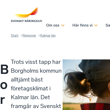
Om oss
Här finns vi
Sa
Start
Regioner
Kalmar län
Trots visst tapp har
B
Borgholms kommun
alltjämt bäst
o
företagsklimat i
r
Kalmar län. Det
framgår av Svenskt