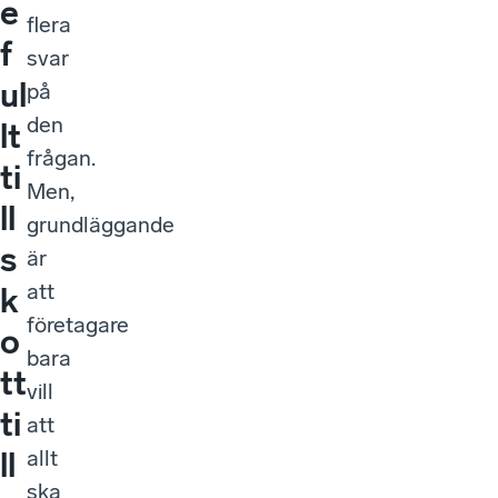
e
flera
f
svar
ul
på
den
lt
frågan.
ti
Men,
ll
grundläggande
s
är
att
k
företagare
o
bara
tt
vill
ti
att
allt
ll
ska