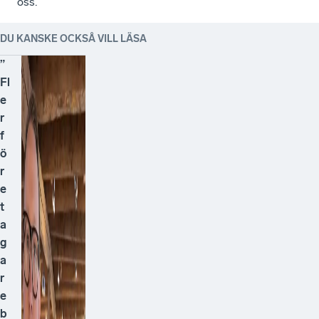
oss.
DU KANSKE OCKSÅ VILL LÄSA
”
Fl
e
r
f
ö
r
e
t
a
g
a
r
e
b