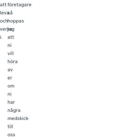
att
företagare
leva
så
och
hoppas
verka
jag
i.
att
ni
vill
höra
av
er
om
ni
har
några
medskick
till
oss