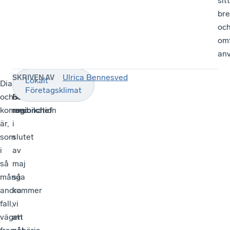
sitt
br
oc
om
an
Ulrica Bennesved
SKRIVEN AV
Lokalt
Dialog
Från
Ulrica
Företagsklimat
och
och
Bennesved,
kommunikation
med
regionchef
är,
i
som
slutet
i
av
så
maj
många
så
andra
kommer
fall,
vi
vägen
att