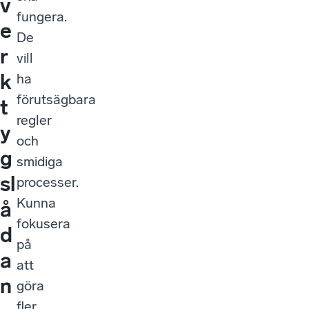
v
fungera.
e
De
r
vill
k
ha
förutsägbara
t
regler
y
och
g
smidiga
sl
processer.
Kunna
å
fokusera
d
på
a
att
n
göra
fler