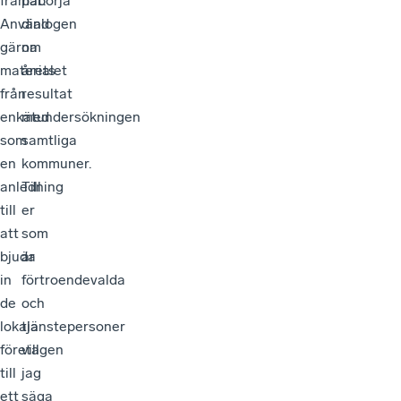
framåt.
påbörja
Använd
dialogen
gärna
om
materialet
årets
från
resultat
enkätundersökningen
med
som
samtliga
en
kommuner.
anledning
Till
till
er
att
som
bjuda
är
in
förtroendevalda
de
och
lokala
tjänstepersoner
företagen
vill
till
jag
ett
säga