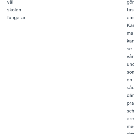
väl
gör
skolan
tas
fungerar.
emo
Ka
ma
ka
se
vår
un
so
en
så
där
pra
sch
arm
me