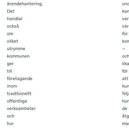
ärendehantering.
und
Det
ka
handlar
var
också
vär
om
för
vilket
ko
utrymme
–
kommunen
oc
ger
lik
till
för
företagande
att
inom
ku
traditionellt
föl
offentliga
hur
verksamheter
de
och
åtg
hur
ma