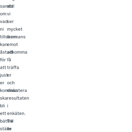
samtal
att
om
vi
vad
ser
ni
mycket
tillsammans
fram
kan
emot
åstadkomma
att
för
få
att
träffa
just
er
er
och
kommun
diskutera
ska
resultaten
bli
i
ett
enkäten.
bättre
Till
ställe
er