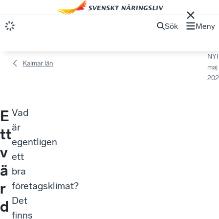
Sök
Meny
NY
Kalmar län
maj
202
Vad
E
är
tt
egentligen
v
ett
ä
bra
r
företagsklimat?
Det
d
finns