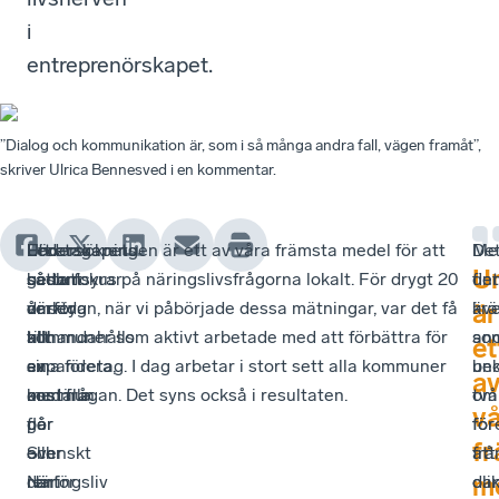
i
entreprenörskapet.
”Dialog och kommunikation är, som i så många andra fall, vägen framåt”,
skriver Ulrica Bennesved i en kommentar.
Företagarens
Ledarskapet
Ett
Undersökningen är ett av våra främsta medel för att
De
Me
U
beslut
genomsyrar
sådant
sätta fokus på näringslivsfrågorna lokalt. För drygt 20
fin
det
om
därför
verktyg
år sedan, när vi påbörjade dessa mätningar, var det få
äv
krä
är
att
allt
tillhandahålls
kommuner som aktivt arbetade med att förbättra för
an
so
et
expandera,
en
av
sina företag. I dag arbetar i stort sett alla kommuner
un
be
a
anställa
kommun
oss
med frågan. Det syns också i resultaten.
om
två
v
fler
gör
på
för
för
f
eller
och
Svenskt
frå
att
m
rent
därför
Näringsliv
oli
da