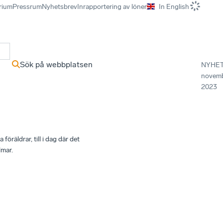
rium
Pressrum
Nyhetsbrev
Inrapportering av löner
In English
r
Sök på webbplatsen
NYHE
novem
2023
föräldrar, till i dag där det
lmar.