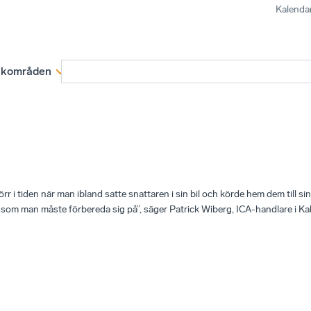
Kalenda
kområden
Medlemskap
Rapporter och remissva
örr i tiden när man ibland satte snattaren i sin bil och körde hem dem till sina 
t som man måste förbereda sig på”, säger Patrick Wiberg, ICA-handlare i Ka