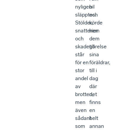
nyligen
bil
släpptes.
och
Stölder,
körde
snatterier
hem
och
dem
skadegörelse
till
står
sina
för en
föräldrar,
stor
till i
andel
dag
av
där
brotten,
det
men
finns
även
en
sådant
helt
som
annan