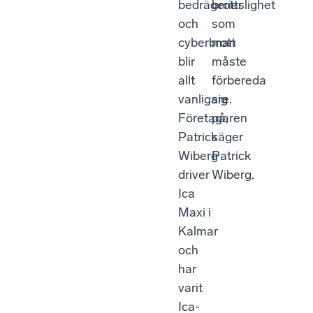
bedrägerier
brottslighet
och
som
cyberbrott
man
blir
måste
allt
förbereda
vanligare.
sig
Företagaren
på,
Patrick
säger
Wiberg
Patrick
driver
Wiberg.
Ica
Maxi i
Kalmar
och
har
varit
Ica-