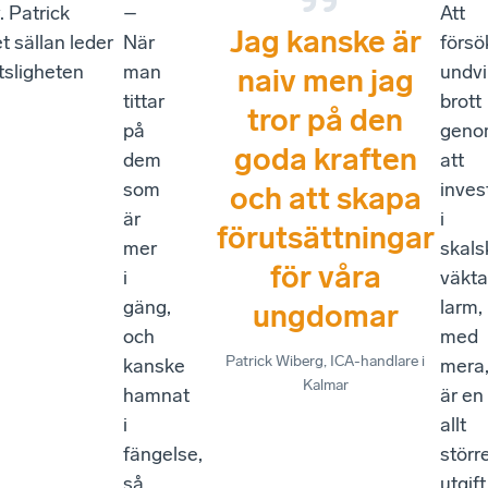
. Patrick
–
Att
Jag kanske är
t sällan leder
När
försö
ttsligheten
man
undv
naiv men jag
tittar
brott
tror på den
på
geno
goda kraften
dem
att
som
inves
och att skapa
är
i
förutsättningar
mer
skals
för våra
i
väkta
gäng,
larm,
ungdomar
och
med
Patrick Wiberg
, ICA-handlare i
kanske
mera
Kalmar
hamnat
är en
i
allt
fängelse,
störr
så
utgift