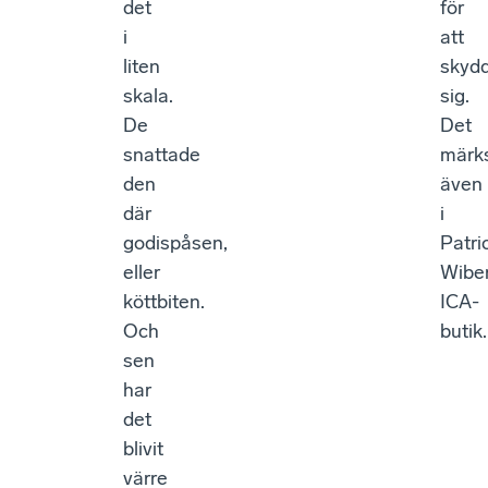
det
för
i
att
liten
skyd
skala.
sig.
De
Det
snattade
märk
den
även
där
i
godispåsen,
Patri
eller
Wibe
köttbiten.
ICA-
Och
butik.
sen
har
det
blivit
värre