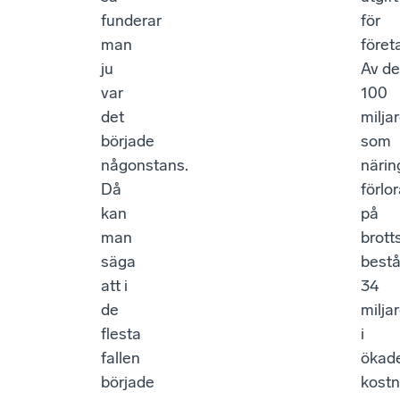
funderar
för
man
föret
ju
Av de
var
100
det
milja
började
som
någonstans.
närin
Då
förlor
kan
på
man
brott
säga
bestå
att i
34
de
milja
flesta
i
fallen
ökad
började
kost