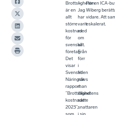
Brottsligheten
–
För en ICA-but
är en
Jag
Wiberg berätta
allt
har
vidare. Att sam
större
varit
eskalerat.
kostnad
med
för
om
svenska
allt.
företag.
Från
Det
förr
visar
i
Svenskt
tiden
Näringslivs
när
rapport
man
”Brottslighetens
ibland
kostnader
satte
2023”,
snattaren
som
i sin