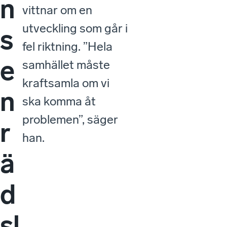
n
vittnar om en
utveckling som går i
s
fel riktning. ”Hela
e
samhället måste
kraftsamla om vi
n
ska komma åt
problemen”, säger
r
han.
ä
d
sl