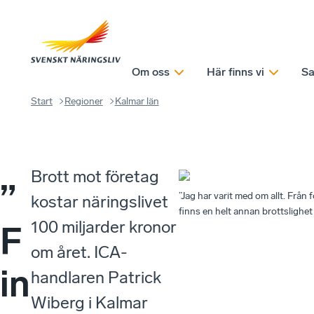
Om oss
Här finns vi
Sa
Start
Regioner
Kalmar län
Brott mot företag
”
”Jag har varit med om allt. Från f
kostar näringslivet
finns en helt annan brottslighe
100 miljarder kronor
F
om året. ICA-
in
handlaren Patrick
Wiberg i Kalmar