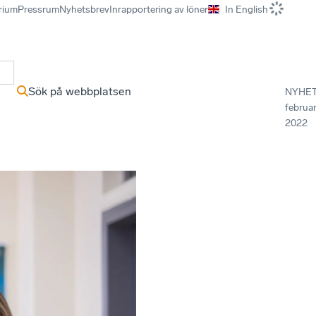
rium
Pressrum
Nyhetsbrev
Inrapportering av löner
In English
r
Sök på webbplatsen
NYHE
februar
2022