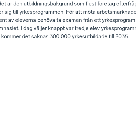
det är den utbildningsbakgrund som flest företag efterfråga
er sig till yrkesprogrammen. För att möta arbetsmarknad
cent av eleverna behöva ta examen från ett yrkesprogram
mnasiet. I dag väljer knappt var tredje elev yrkesprogr
s kommer det saknas 300 000 yrkesutbildade till 2035.