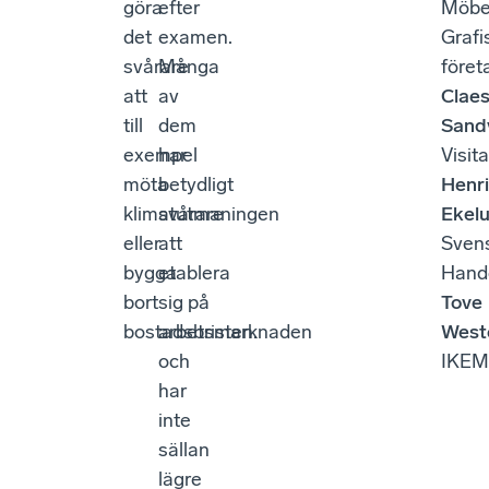
göra
efter
Möbel
det
examen.
Grafi
svårare
Många
föret
att
av
Clae
till
dem
Sand
exempel
har
Visita
möta
betydligt
Henr
klimatutmaningen
svårare
Ekel
eller
att
Sven
bygga
etablera
Hand
bort
sig på
Tove
bostadsbristen.
arbetsmarknaden
West
och
IKEM
har
inte
sällan
lägre