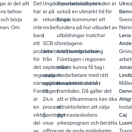
r är det allt
Det
Ungdomsarbetslösheten
Gymnasievalsperioden är
Ulric
ens behov
här
är på
också en utmärkt tid för
Benn
 och börja
är
rekordhöga
länets kommuner att
Sven
ammen. Om
inte
nivåer.
fundera på hur utbudet av
Närin
bara
I
utbildningar matchar
Lena
ett
SCB:s
företagens
Ande
problem
arbetskraftsundersökning
rekryteringsbehov.
Grön
för
från
Företagen i regionen
arbet
det
september
måste kunna få tag i
Jona
regionala
uppgick
medarbetare med rätt
Lind
näringslivet.
ungdomsarbetslösheten
kompetens också i
Måler
Företagen
till
framtiden. Då gäller det
Denn
är
24,4
att vi tillsammans kan öka
Ahlg
en
procent.
attraktiviteten att välja
Insta
viktig
Samtidigt
gymnasieskolans
Caj
del
visar
yrkesprogram och berätta
Luom
av
siffror
om de goda möjligheter
Trans