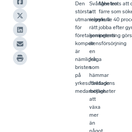
Den
Svårigheten
Men trots att 
största
att
färre som sök
utmaningen
rekrytera
skulle 40 pro
för
rätt
jobba efter gy
företagens
kompetens
ingenting gör
kompetensförsörjning
är
är
en
nämligen
fråga
bristen
som
på
hämmar
yrkesutbildade
företagens
medarbetare.
möjligheter
att
växa
mer
än
något