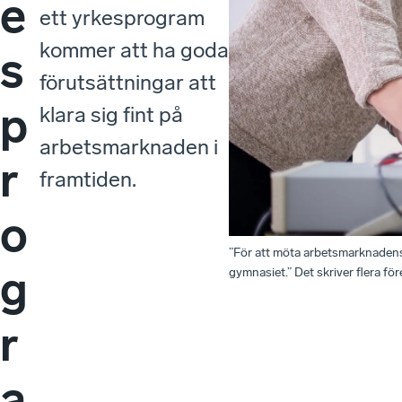
e
ett yrkesprogram
kommer att ha goda
s
förutsättningar att
p
klara sig fint på
arbetsmarknaden i
r
framtiden.
o
”För att möta arbetsmarknadens
g
gymnasiet.” Det skriver flera fö
r
a