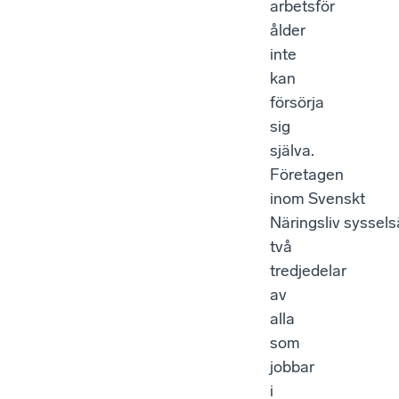
arbetsför
ålder
inte
kan
försörja
sig
själva.
Företagen
inom Svenskt
Näringsliv syssels
två
tredjedelar
av
alla
som
jobbar
i