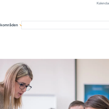
Kalenda
kområden
Medlemskap
Rapporter och remissva