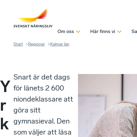
Om oss
Här finns vi
Sa
Start
Regioner
Kalmar län
Snart är det dags
Y
för länets 2 600
niondeklassare att
r
göra sitt
k
gymnasieval. Den
som väljer att läsa