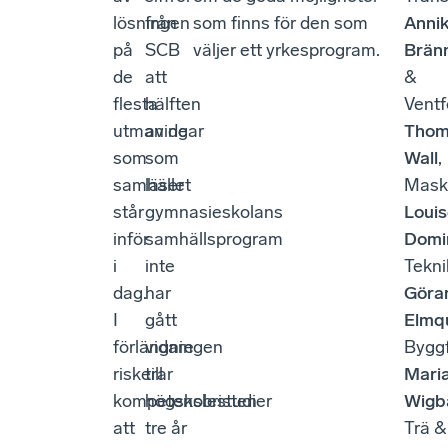
lösningen
från
som finns för den som
Anni
på
SCB
väljer ett yrkesprogram.
Brän
de
att
&
flesta
hälften
Ventf
utmaningar
av de
Thom
som
som
Wall
,
samhället
läser
Mask
står
gymnasieskolans
Loui
inför
samhällsprogram
Domi
i
inte
Tekni
dag.
har
Göra
I
gått
Elmq
förlängningen
vidare
Bygg
riskerar
till
Mari
kompetensbristen
högskolestudier
Wigb
att
tre år
Trä &