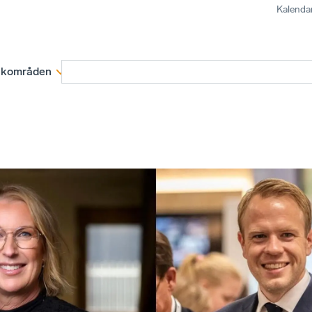
Kalenda
kområden
Medlemskap
Rapporter och remissva