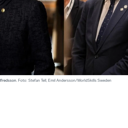
lfredsson.
Foto
:
Stefan Tell, Emil Andersson/WorldSkills Sweden