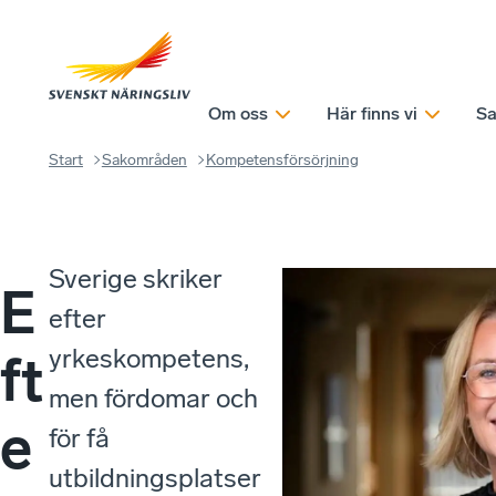
Om oss
Här finns vi
Sa
Start
Sakområden
Kompetensförsörjning
Sverige skriker
E
efter
yrkeskompetens,
ft
men fördomar och
e
för få
utbildningsplatser