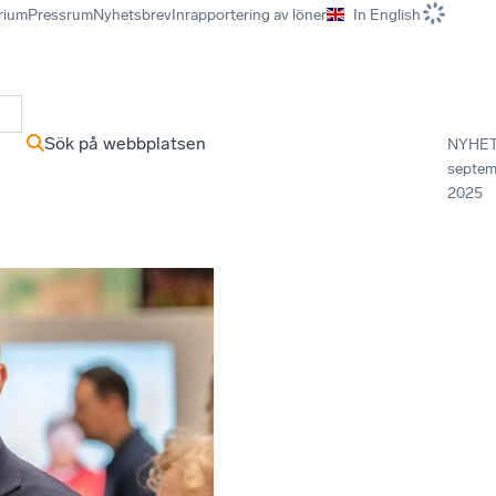
rium
Pressrum
Nyhetsbrev
Inrapportering av löner
In English
r
Sök på webbplatsen
NYHE
septem
2025