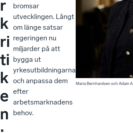
r
bromsar
utvecklingen. Långt
k
om länge satsar
ri
regeringen nu
miljarder på att
ti
bygga ut
yrkesutbildningarna
k
och anpassa dem
Maria Bernhardsen och Adam A
e
efter
arbetsmarknadens
n
behov.
: