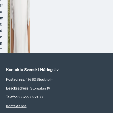
fr
a
m
ti
d
e
n
”
Kontakta Svenskt Näringsliv
Postadress
:
114 82 Stockholm
Besöksadress
:
Storgatan 19
Telefon
:
08-553 430 00
Kontakta oss