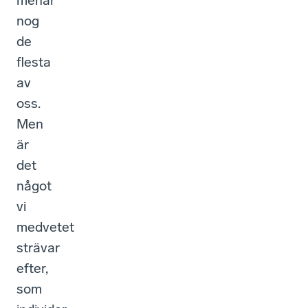
menar
nog
de
flesta
av
oss.
Men
är
det
något
vi
medvetet
strävar
efter,
som