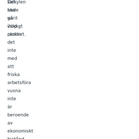
Det
kalkylen
hade
ska
varit
gå
väldigt
ihop
positivt.
räcker
det
inte
med
att
friska
arbetsföra
vuxna
inte
är
beroende
av
ekonomiskt
bistånd