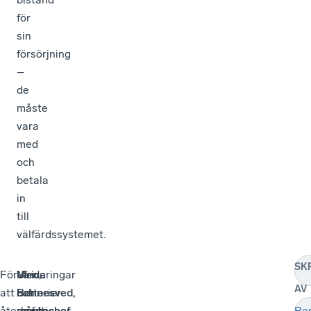
för
sin
försörjning
–
de
måste
vara
med
och
betala
in
till
välfärdssystemet.
SK
För
Värderingar
Men,
Ulrica
AV
att
och
batterier
Bennesved,
återknyta
ambitioner
måste
regionchef
Be