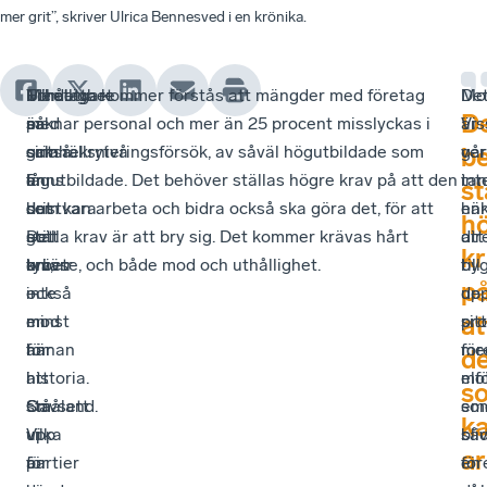
mer grit”, skriver Ulrica Bennesved i en krönika.
Företagare
Men
Uthållighet
Till detta kommer förstås att mängder med företag
Mot
De
D
med
på
är
saknar personal och mer än 25 procent misslyckas i
Vis
är
grit
samhällsnivå
också
sina rekryteringsförsök, av såväl högutbildade som
går
ver
b
finns
är
en
lågutbildade. Det behöver ställas högre krav på att den
ta
int
st
det
det
bristvara.
som kan arbeta och bidra också ska göra det, för att
här
enk
h
gott
–
Det
ställa krav är att bry sig. Det kommer krävas hårt
dir
att
k
om,
tyvärr
krävs
arbete, och både mod och uthållighet.
till
by
p
inte
–
också
de
up
at
minst
en
mod
pr
sitt
här
annan
för
me
för
d
i
historia.
att
elf
mot
s
Småland.
Oavsett
stå
so
em
k
Vi
vilka
upp
bliv
så
ar
är
partier
för
en
för