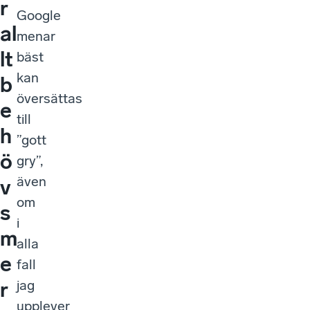
r
Google
al
menar
lt
bäst
kan
b
översättas
e
till
h
”gott
ö
gry”,
även
v
om
s
i
m
alla
e
fall
jag
r
upplever