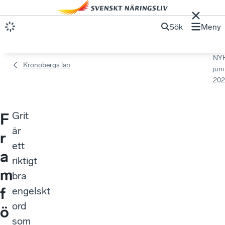
Sök
Meny
NY
Kronobergs län
juni
202
Grit
F
är
r
ett
a
riktigt
m
bra
f
engelskt
ord
ö
som