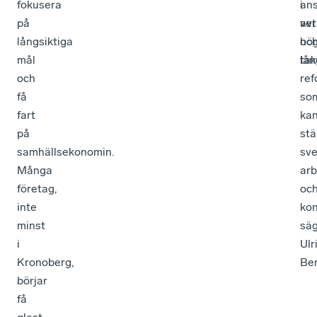
fokusera
i
ans
på
ver
avt
långsiktiga
hö
oc
mål
tak
lån
och
ref
få
so
fart
ka
på
stä
samhällsekonomin.
sv
Många
ar
företag,
oc
inte
kon
minst
sä
i
Ulr
Kronoberg,
Be
börjar
få