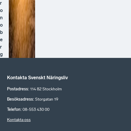
r
o
n
o
b
e
r
g
Kontakta Svenskt Näringsliv
Postadress
:
114 82 Stockholm
Besöksadress
:
Storgatan 19
Telefon
:
08-553 430 00
Kontakta oss