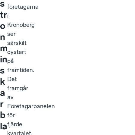
s
företagarna
tr
i
o
Kronoberg
ser
n
särskilt
m
dystert
in
på
s
framtiden.
Det
k
framgår
a
av
r
Företagarpanelen
b
för
fjärde
la
kvartalet.