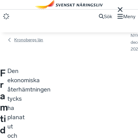
Sök
Meny
NY
Kronobergs län
dec
202
Den
F
ekonomiska
r
återhämtningen
a
tycks
m
ha
ti
planat
ut
d
och