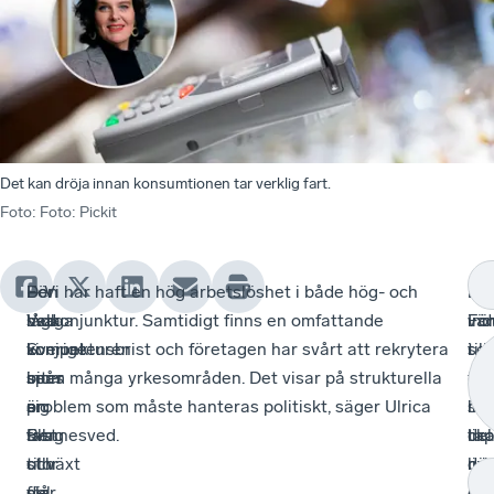
Det kan dröja innan konsumtionen tar verklig fart.
Foto
:
Foto: Pickit
Den
–
För
– Vi har haft en hög arbetslöshet i både hög- och
Fr
Fö
–
svaga
Vad
hela
lågkonjunktur. Samtidigt finns en omfattande
vä
ind
Fö
konjunkturen
vi
Sverige
kompetensbrist och företagen har svårt att rekrytera
til
ser
i
biter
ser
spås
inom många yrkesområden. Det visar på strukturella
till
det
Kr
sig
är
en
problem som måste hanteras politiskt, säger Ulrica
sto
int
har
fast
till
svag
Bennesved.
del
lik
tap
och
stor
tillväxt
dri
lju
nä
slår
del
för
av
ut.
dub