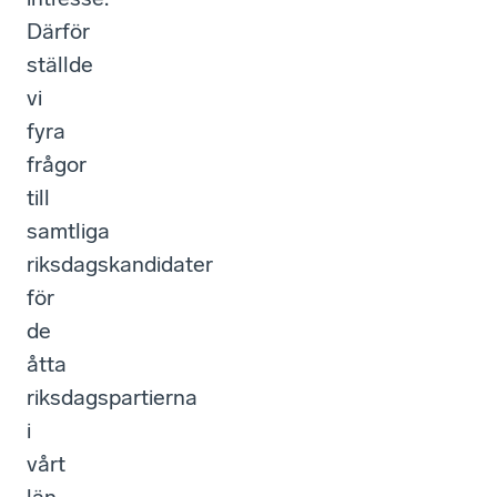
Därför
ställde
vi
fyra
frågor
till
samtliga
riksdagskandidater
för
de
åtta
riksdagspartierna
i
vårt