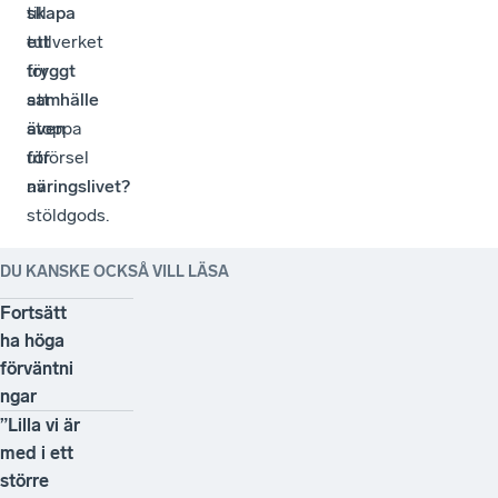
skapa
till
ett
tullverket
tryggt
för
samhälle
att
även
stoppa
för
utförsel
näringslivet?
av
stöldgods.
DU KANSKE OCKSÅ VILL LÄSA
Fortsätt
ha höga
förväntni
ngar
”Lilla vi är
med i ett
större