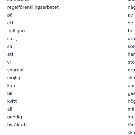
regelförenklingsarbetet
nå
på
av
ett
de
tydligare
tio
sätt,
utb
så
so
att
har
vi
stö
snarast
arb
möjligt
sk
kan
där
bli
ge
kvitt
hö
all
mån
onödig
stu
byråkrati.
Vid
sk