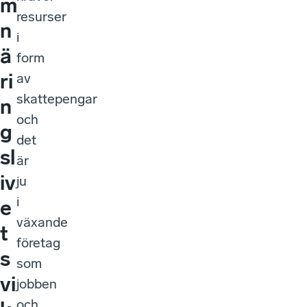
m
resurser
n
i
ä
form
ri
av
skattepengar
n
och
g
det
sl
är
iv
ju
i
e
växande
t
företag
s
som
vi
jobben
och