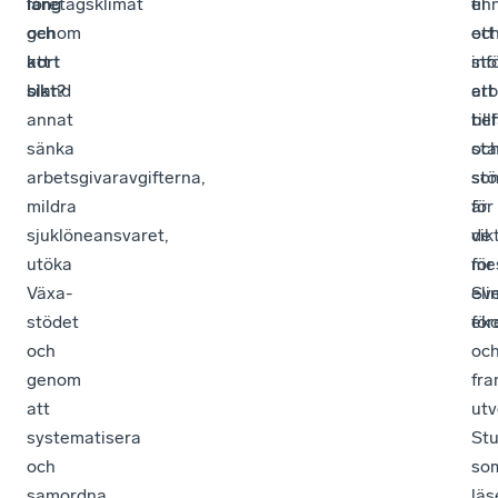
företagsklimat
lång
el
fin
genom
och
oc
ett
att
kort
inf
sto
bland
sikt?
ett
ar
annat
till
be
sänka
sta
oc
arbetsgivaravgifterna,
stö
so
mildra
för
är
sjuklöneansvaret,
de
vik
utöka
me
för
Växa-
eli
Sve
stödet
för
ek
och
oc
genom
fra
att
utv
systematisera
St
och
so
samordna
läs