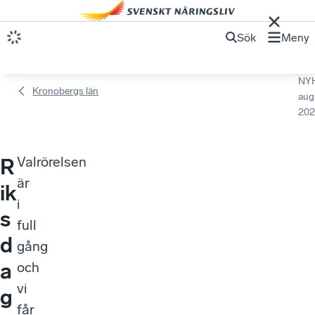
Sök
Meny
NY
Kronobergs län
aug
202
Valrörelsen
R
är
ik
i
s
full
d
gång
a
och
vi
g
får