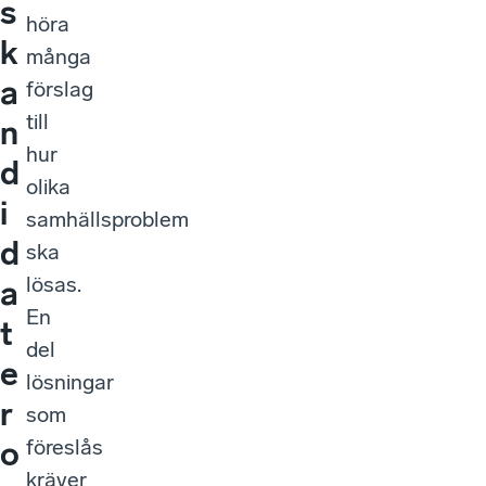
s
höra
k
många
a
förslag
till
n
hur
d
olika
i
samhällsproblem
d
ska
lösas.
a
En
t
del
e
lösningar
r
som
föreslås
o
kräver