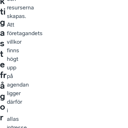
k
resurserna
ti
skapas.
g
Att
a
företagandets
s
villkor
finns
t
högt
e
upp
fr
på
å
agendan
ligger
g
därför
o
i
r
allas
intresse.