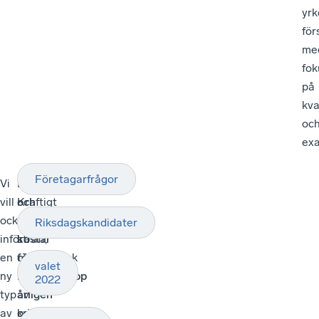
yrk
för
me
fok
på
kva
oc
ex
Företagarfrågor
Vi
Brottslighet
–
vill
och
Kraftigt
också
otrygghet
skärpta
Riksdagskandidater
införa
kostar
straff,
en
företagen
obligatorisk
valet
ny
miljardbelopp
utvisning
2022
typ
årligen
av
av
och
kriminella