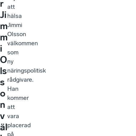
r
att
Ji
hälsa
m
Jimmi
Olsson
m
välkommen
i
som
O
ny
ls
näringspolitisk
rådgivare.
s
Han
o
kommer
n
att
v
vara
placerad
äl
på