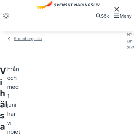
Sök
Meny
NY
Kronobergs län
juni
202
Från
V
och
i
med
h
1
äl
juni
s
har
vi
a
nöjet