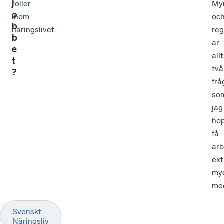
j
roller
My
o
inom
oc
b
näringslivet.
reg
b
är
e
all
t
två
?
frå
so
jag
ho
få
arb
ext
my
me
Svenskt
Näringsliv