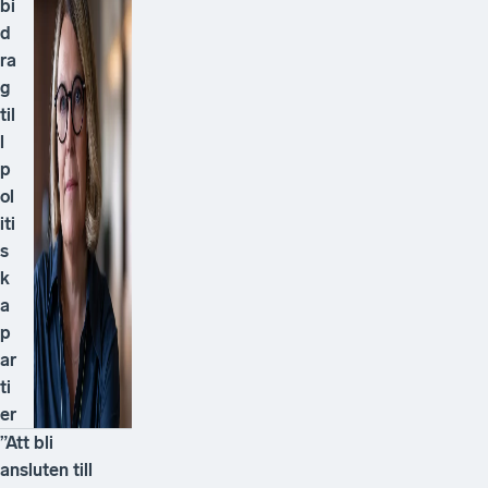
bi
d
ra
g
til
l
p
ol
iti
s
k
a
p
ar
ti
er
”Att bli
ansluten till