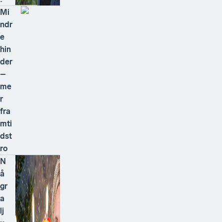
Mi
ndr
e
hin
der
–
me
r
fra
mti
dst
ro
N
å
gr
a
lj