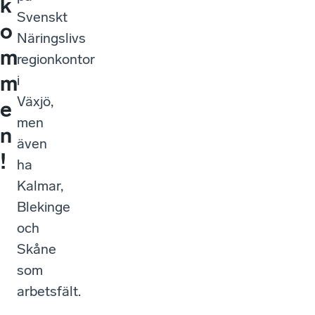
k
Svenskt
o
Näringslivs
m
regionkontor
m
i
Växjö,
e
men
n
även
!
ha
Kalmar,
Blekinge
och
Skåne
som
arbetsfält.