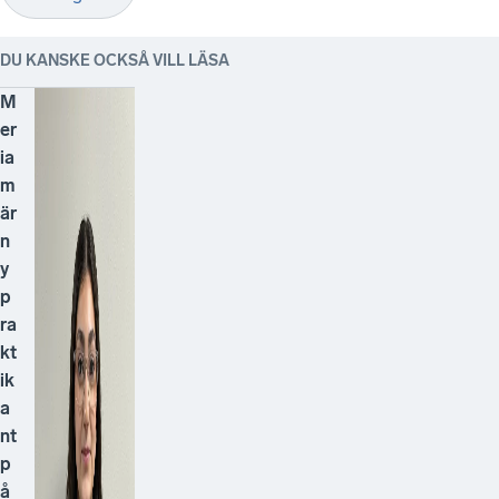
DU KANSKE OCKSÅ VILL LÄSA
M
er
ia
m
är
n
y
p
ra
kt
ik
a
nt
p
å