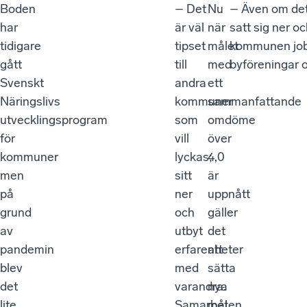
Boden
– Det
Nu
– Även om det
har
är väl
när
satt sig ner oc
tidigare
tipset
målet
kommunen jobb
gått
till
med
byföreningar o
Svenskt
andra
ett
Näringslivs
kommuner
sammanfattande
utvecklingsprogram
som
omdöme
för
vill
över
kommuner
lyckas;
4,0
men
sitt
är
på
ner
uppnått
grund
och
gäller
av
utbyt
det
pandemin
erfarenheter
att
blev
med
sätta
det
varandra.
nya
lite
Samarbeten
mål