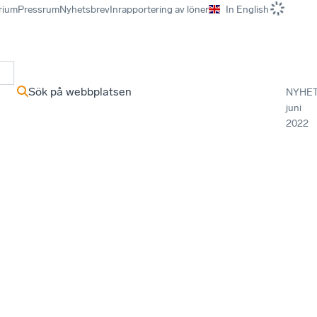
rium
Pressrum
Nyhetsbrev
Inrapportering av löner
In English
r
Sök på webbplatsen
NYHE
juni
2022