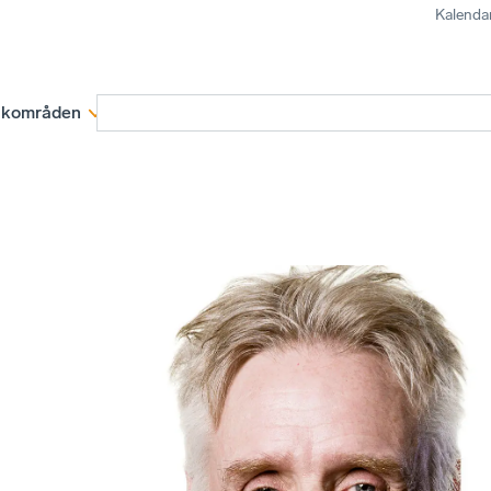
Kalenda
kområden
Medlemskap
Rapporter och remissva