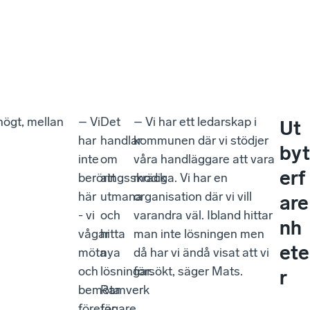
högt, mellan
– Vi
Det
– Vi har ett ledarskap i
Ut
har
handlar
kommunen där vi stödjer
byt
inte
om
våra handläggare att vara
erf
beröringsskräck
att
modiga. Vi har en
här
utmana
organisation där vi vill
are
- vi
och
varandra väl. Ibland hittar
nh
vågar
hitta
man inte lösningen men
ete
möta
nya
då har vi ändå visat att vi
och
lösningar.
försökt, säger Mats.
r
bemöta
Ramverk
företagare.
för