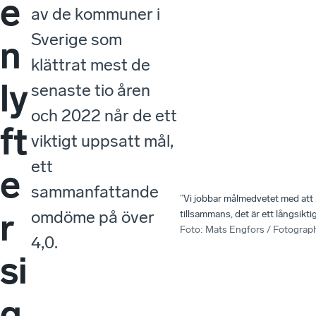
e
av de kommuner i
Sverige som
n
klättrat mest de
ly
senaste tio åren
och 2022 når de ett
ft
viktigt uppsatt mål,
ett
e
sammanfattande
”Vi jobbar målmedvetet med att l
r
omdöme på över
tillsammans, det är ett långsik
Foto
:
Mats Engfors / Fotograp
4,0.
si
g