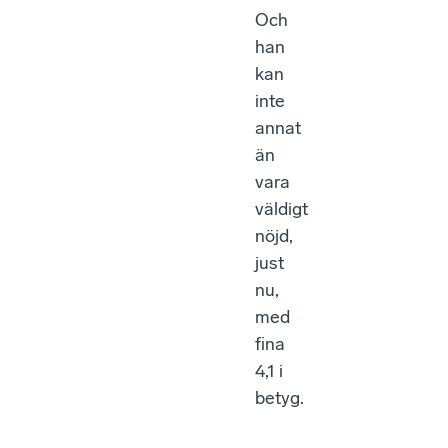
Och
han
kan
inte
annat
än
vara
väldigt
nöjd,
just
nu,
med
fina
4,1 i
betyg.