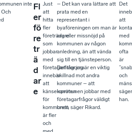
 kommunen inte
Just
– Det kan vara lättare att
Det
Fl
. Och
att
prata med en
inneb
er
ed
hitta
representant i
att
fö
fler
byaföreningen om man är
kont
företrädare
arg eller missnöjd på
med
re
som
kommunen av någon
kom
tr
jobbar
anledning, än att vända
ofta
ä
med
sig till en tjänsteperson.
är
företagarfrågorna
Det tror jag är en viktig
”sna
d
innebär
skillnad mot andra
och
ar
att
kommuner – att
mänsk
e
känselspröten
kommunen jobbar med
säge
för
företagarfrågor väldigt
han.
kommunen
brett, säger Rikard.
är fler
och
med