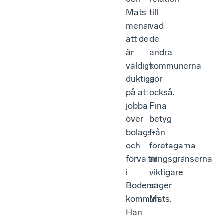
Mats
till
menar
vad
att de
de
är
andra
väldigt
kommunerna
duktiga
gör
på att
också.
jobba
Fina
över
betyg
bolags-
från
och
företagarna
förvaltningsgränserna
är
i
viktigare,
Bodens
säger
kommun.
Mats.
Han