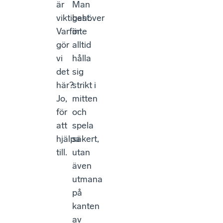
är
Man
viktigast.
behöver
Varför
inte
gör
alltid
vi
hålla
det
sig
här?
strikt i
Jo,
mitten
för
och
att
spela
hjälpa
säkert,
till.
utan
även
utmana
på
kanten
av