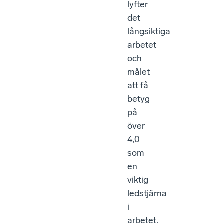
lyfter
det
långsiktiga
arbetet
och
målet
att få
betyg
på
över
4,0
som
en
viktig
ledstjärna
i
arbetet.