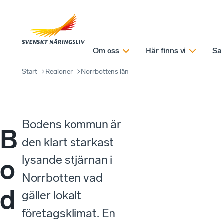
Om oss
Här finns vi
Sa
Start
Regioner
Norrbottens län
Bodens kommun är
B
den klart starkast
lysande stjärnan i
o
Norrbotten vad
d
gäller lokalt
företagsklimat. En