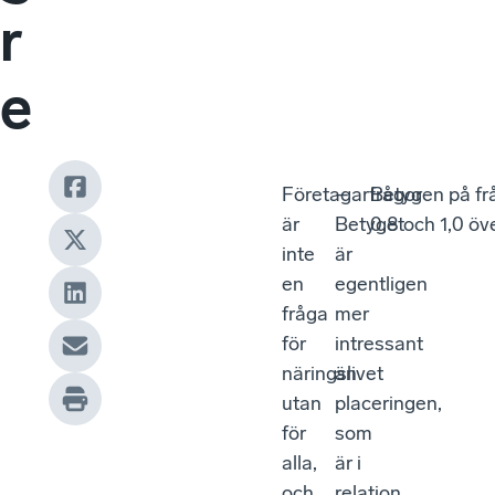
r
e
Företagarfrågor
–
Betygen på frå
är
Betyget
0,8 och 1,0 öve
inte
är
en
egentligen
fråga
mer
för
intressant
näringslivet
än
utan
placeringen,
för
som
alla,
är i
och
relation