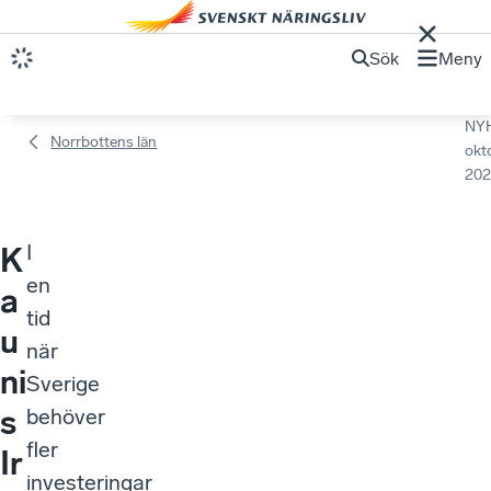
Sök
Meny
NY
Norrbottens län
okt
202
I
K
en
a
tid
u
när
ni
Sverige
s
behöver
fler
Ir
investeringar