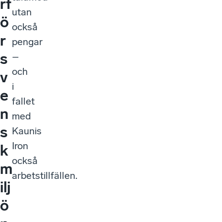
rf
utan
ö
också
r
pengar
s
–
och
v
i
e
fallet
n
med
s
Kaunis
Iron
k
också
m
arbetstillfällen.
ilj
ö