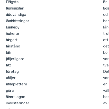
EU
Högsta
är
i
förhindrar
domstolen
kor
Sve
nödvändiga
då
oc
investeringar.
Gabbna
han
Detta
sameby
lån
riskerar
har
tro
att
begärt
att
få
anstånd
det
till
om
bör
följd
ytterligare
var
att
tid
tvä
företag
för
De
väljer
att
var
att
komplettera
en
göra
sin
vä
sina
överklagan.
bes
investeringar
av