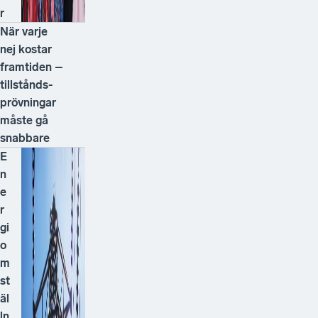
r
När varje
nej kostar
framtiden –
tillstånds­
prövningar
måste gå
snabbare
E
n
e
r
gi
o
m
st
äl
ln