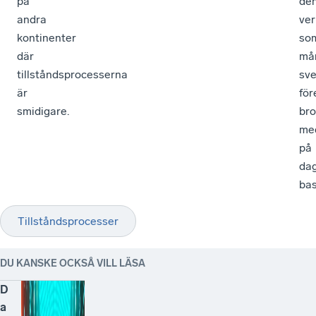
på
de
andra
ver
kontinenter
so
där
må
tillståndsprocesserna
sv
är
för
smidigare.
bro
me
på
dag
bas
Tillståndsprocesser
DU KANSKE OCKSÅ VILL LÄSA
D
a