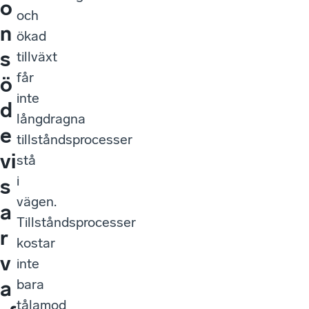
o
och
n
ökad
s
tillväxt
får
ö
inte
d
långdragna
e
tillståndsprocesser
vi
stå
i
s
vägen.
a
Tillståndsprocesser
r
kostar
v
inte
bara
a
tålamod