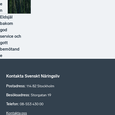
e
n
Eldsjäl
bakom
god
service och
gott
bemötand
e
Kontakta Svenskt Näringsliv
Postadress
:
114 82 Stockholm
Besöksadress
:
Storgatan 19
Telefon
:
08-553 430 00
Kontakta oss