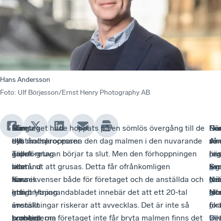
Hans Andersson
Foto
:
Ulf Börjesson/Ernst Henry Photography AB
Långa
Men
När
Företaget hade hoppats på en sömlös övergång till de
Nä
De
Fö
Ha
tillståndsprocesser
ett
det
nya malmkropparna den dag malmen i den nuvarande
vi
so
så
An
är
gruvföretag
gäller
Tapuli-gruvan börjar ta slut. Men den förhoppningen
i
ön
här
reg
inte
som
tillstånd
ser nu ut att grusas. Detta får ofrånkomligen
n
sig
ka
Sv
bara
Kaunis
för
konsekvenser både för företaget och de anställda och
t
smi
det
När
ett
Iron
gruvbrytning
enligt Haparandabladet innebär det att ett 20-tal
e
til
int
No
svenskt
är
är
anställningar riskerar att avvecklas. Det är inte så
r
ök
for
problem.
tvunget
processerna
konstigt; om företaget inte får bryta malmen finns det
v
til
De