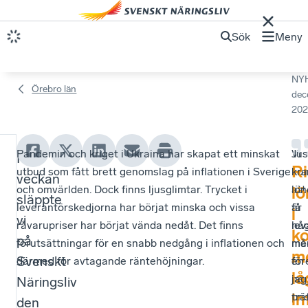
Sök
Meny
NY
Örebro län
dec
202
Pandemin och kriget i Ukraina har skapat ett minskat
Vi
Jus
I
B
Ri
utbud som fått brett genomslag på inflationen i Sverige
ko
kra
veckan
li
och omvärlden. Dock finns ljusglimtar. Trycket i
att
lön
l
släppte
leverantörskedjorna har börjat minska och vissa
få
är
r
i
vi
råvarupriser har börjat vända nedåt. Det finns
lev
nå
k
d
på
förutsättningar för en snabb nedgång i inflationen och
me
må
m
e
Svenskt
därmed för avtagande räntehöjningar.
en
för
lå
hö
jag
Näringsliv
t
in
pri
trä
den