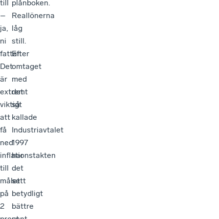
till
plånboken.
–
Reallönerna
ja,
låg
ni
still.
fattar.
Efter
Det
omtaget
är
med
extremt
det
viktigt
så
att
kallade
få
Industriavtalet
ned
1997
inflationstakten
har
till
det
målet
sett
på
betydligt
2
bättre
procent
ut.