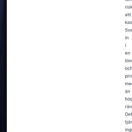
?
ris
att
kas
Sve
in
i
en
lön
oc
pri
me
än
hö
rän
De
tjä
ing