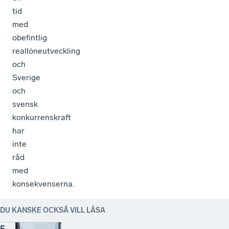
tid
med
obefintlig
reallöneutveckling
och
Sverige
och
svensk
konkurrenskraft
har
inte
råd
med
konsekvenserna.
DU KANSKE OCKSÅ VILL LÄSA
F