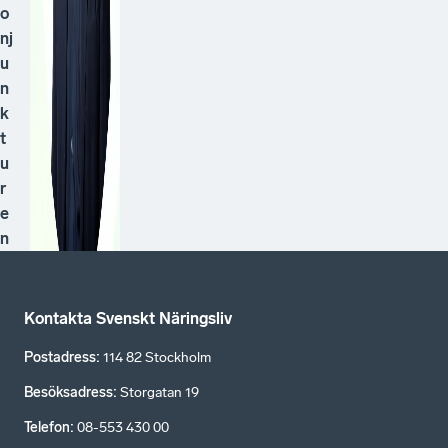
o
nj
u
n
k
t
u
r
e
n
Kontakta Svenskt Näringsliv
Postadress
:
114 82 Stockholm
Besöksadress
:
Storgatan 19
Telefon
:
08-553 430 00