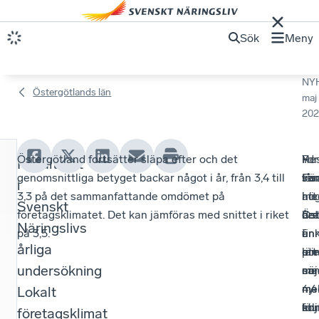
Sök
Meny
NY
Östergötlands län
maj
202
Östergötland fortsätter släpa efter och det
Ydr
–
I
Res
Resultatet
F
genomsnittliga betyget backar något i år, från 3,4 till
får
Fö
sa
vis
i
ö
3,3 på det sammanfattande omdömet på
hö
i
me
att
Svenskt
företagsklimatet. Det kan jämföras med snittet i riket
be
Öst
åre
det
r
Näringslivs
på 3,5.
i
är
enk
fin
e
årliga
län
mi
pre
ett
t
undersökning
me
nöj
en
sa
4,4
me
ny
mel
Lokalt
a
följ
ko
stu
en
företagsklimat