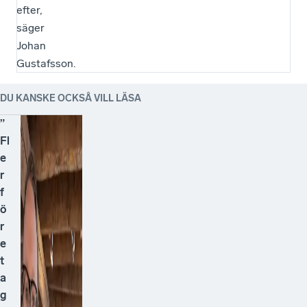
efter,
säger
Johan
Gustafsson.
DU KANSKE OCKSÅ VILL LÄSA
”
Fl
e
r
f
ö
r
e
t
a
g