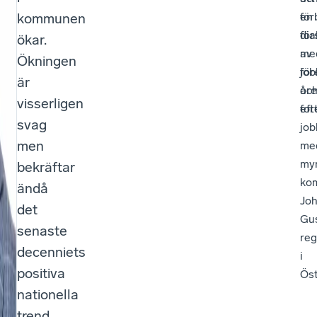
r
kommunen
för
en
e
dia
för
ökar.
r
me
av
Ökningen
för
job
e
är
oc
åre
s
visserligen
for
eft
svag
job
ul
men
me
t
myn
bekräftar
a
ko
ändå
Jo
t
det
Gus
senaste
i
reg
decenniets
i
d
positiva
Öst
e
nationella
s
trend.