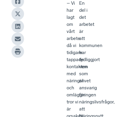
– Vi
En
har
del i
lagt
det
om
arbetet
vårt
är
arbete
att
då vi
kommunen
tidigare
har
tappade
tydliggjort
kontakten
vem
med
som
näringslivet
är
och
ansvarig
omläggningen
för
tror vi
näringslivsfrågor,
är
att
orsaken
Näringsnytt