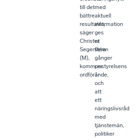
till det
med
bättre
aktuell
resultatet,
information
säger
ges
Christer
ut
Segerstéen
flera
(M),
gånger
kommunstyrelsens
per
ordförande.
år
och
att
ett
näringslivsråd
med
tjänstemän,
politiker