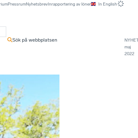
rium
Pressrum
Nyhetsbrev
Inrapportering av löner
In English
r
Sök på webbplatsen
NYHE
maj
2022