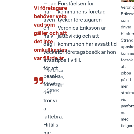
– Jag
Förståelsen för
Veroni
Vi företagare
har
kommunens företag
Erikss
behöver veta
även
tycker företagaren
som
vad som
driver
en
Veronica Eriksson är
gäller och att
Rimfor
halv
jätteviktig och att
Strand
det inte
dag i
kommunen har avsatt tid
uppska
omkullkastas
veckan
för företagsbesök är hon
kommu
var fjärde år
avsatt
positiv till.
försök
att
för att
Veronica
jobba
besöka
Eriksson
,
på ett
företag,
Rimforsa
mer
Strand
det
struktu
vis
tror vi
jämfört
är
nu
jättebra.
med
Hittills
tidigare
har