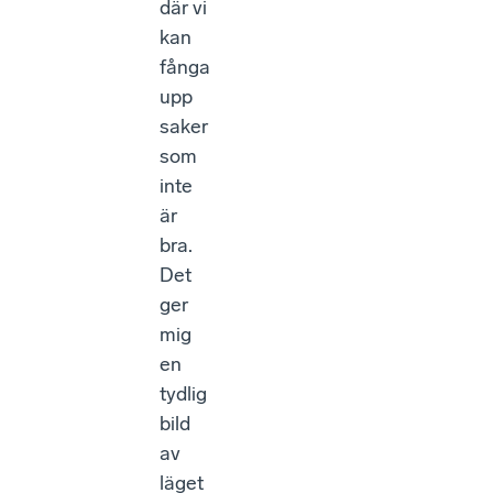
där vi
kan
fånga
upp
saker
som
inte
är
bra.
Det
ger
mig
en
tydlig
bild
av
läget