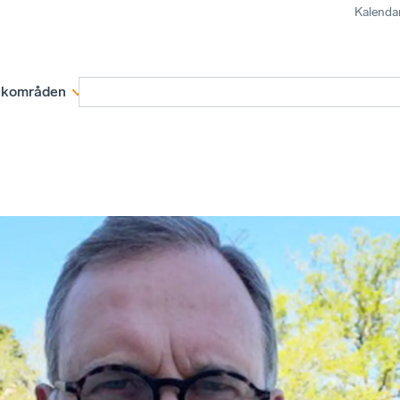
Kalenda
kområden
Medlemskap
Rapporter och remissva