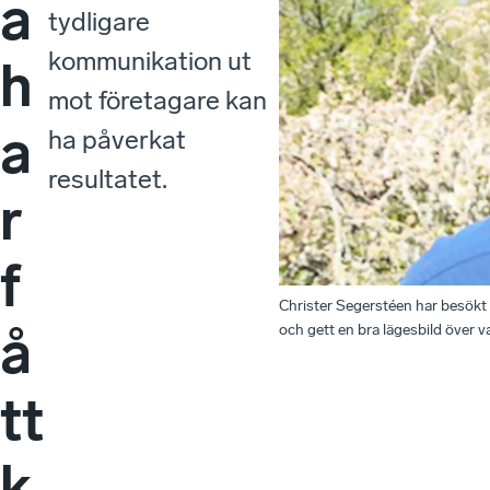
a
tydligare
kommunikation ut
h
mot företagare kan
a
ha påverkat
resultatet.
r
f
Christer Segerstéen har besökt 
å
och gett en bra lägesbild över
tt
k