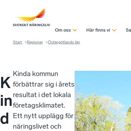
Om oss
Här finns vi
Sa
Start
Regioner
Östergötlands län
Kinda kommun
K
förbättrar sig i årets
resultat i det lokala
in
företagsklimatet.
d
Ett nytt upplägg för
näringslivet och