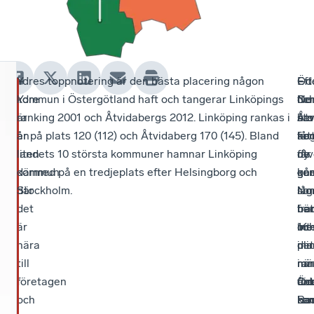
–
Ydres toppnotering är den bästa placering någon
–
Eft
–
Öd
Ydre
kommun i Östergötland haft och tangerar Linköpings
De
fle
No
oc
är
ranking 2001 och Åtvidabergs 2012. Linköping rankas i
sto
års
har
Åtv
en
år på plats 120 (112) och Åtvidaberg 170 (145). Bland
ko
neg
fåt
är
liten
landets 10 största kommuner hamnar Linköping
får
utv
ny
de
kommun
därmed på en tredjeplats efter Helsingborg och
ge
går
ene
ko
där
Stockholm.
låg
No
i
so
det
bet
fr
när
ba
är
int
16
oc
me
nära
min
pla
det
i
till
när
i
mä
ran
företagen
det
åre
för
Öd
och
ko
ran
Ba
ba