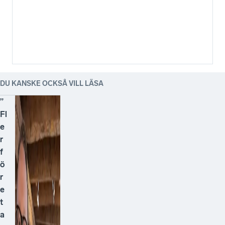
DU KANSKE OCKSÅ VILL LÄSA
”
Fl
e
r
f
ö
r
e
t
a