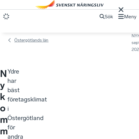
Sök
Meny
NY
Östergötlands län
sep
202
Ydre
N
har
y
bäst
k
företagsklimat
o
i
m
Östergötland
för
m
andra