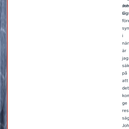
me
Jo
sig
Gus
för
sy
i
när
är
jag
säk
på
att
det
ko
ge
res
sä
Jo