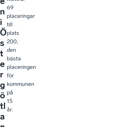
e
69
n
placeringar
i
till
Ö
plats
s
200,
den
t
bästa
e
placeringen
r
för
g
kommunen
på
ö
15
tl
år.
a
n