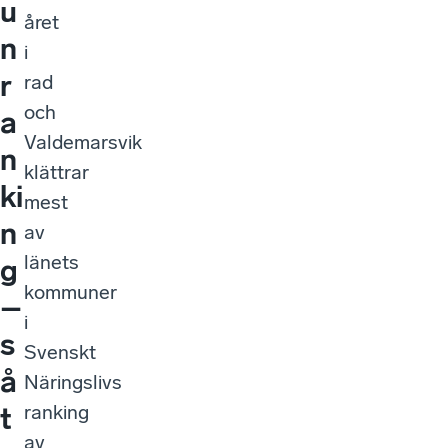
u
året
n
i
r
rad
och
a
Valdemarsvik
n
klättrar
ki
mest
n
av
länets
g
kommuner
–
i
s
Svenskt
å
Näringslivs
ranking
t
av