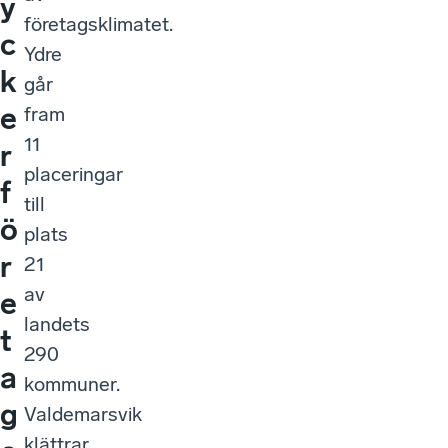
y
företagsklimatet.
c
Ydre
k
går
e
fram
11
r
placeringar
f
till
ö
plats
r
21
av
e
landets
t
290
a
kommuner.
g
Valdemarsvik
klättrar