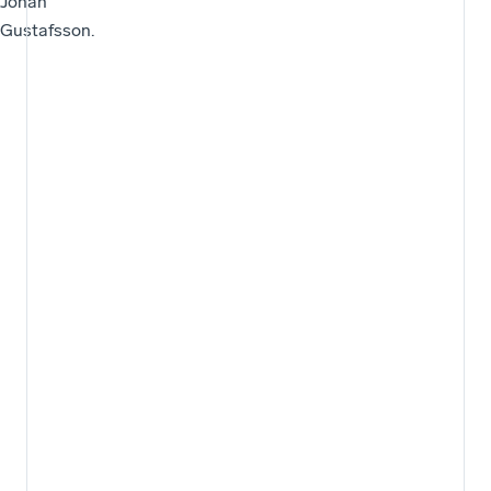
Johan
Gustafsson.