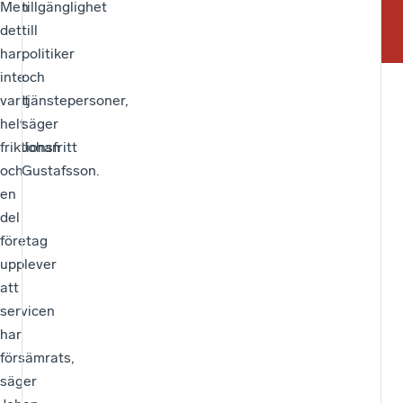
Men
tillgänglighet
det
till
har
politiker
inte
och
varit
tjänstepersoner,
helt
säger
friktionsfritt
Johan
och
Gustafsson.
en
del
företag
upplever
att
servicen
har
försämrats,
säger