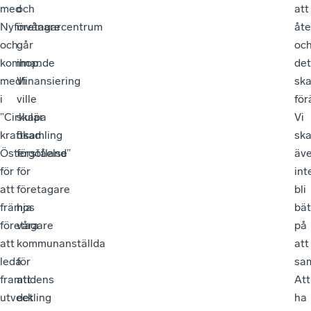
med
och
att
Nyföretagarcentrum
invånare
åte
och
går
oc
kommande
ihop.
det
medfinansiering
Vi
sk
i
ville
för
”Cirkulär
skapa
Vi
kraftsamling
ökad
sk
Östergötland”
förståelse
äv
för
för
int
att
företagare
bli
främja
hos
bät
företagare
våra
på
att
kommunanställda
att
leda
för
sa
framtidens
att
Att
utveckling
det
ha