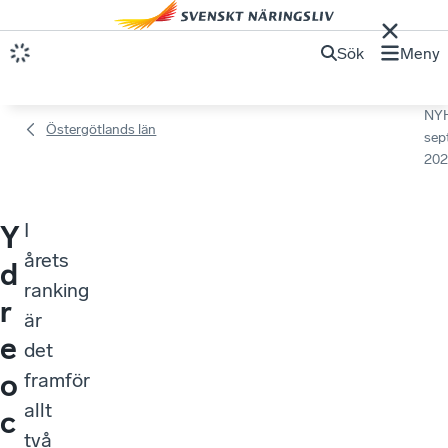
Sök
Meny
NY
Östergötlands län
sep
202
I
Y
årets
d
ranking
r
är
e
det
o
framför
allt
c
två