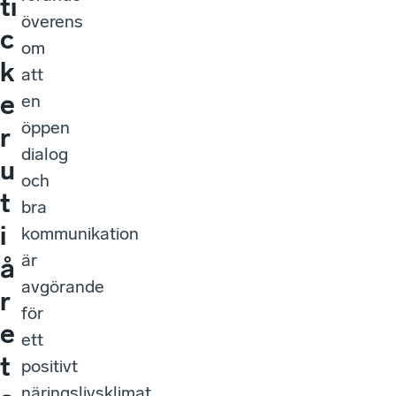
ti
överens
c
om
k
att
e
en
öppen
r
dialog
u
och
t
bra
i
kommunikation
är
å
avgörande
r
för
e
ett
t
positivt
näringslivsklimat.