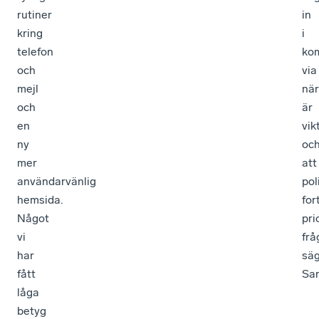
rutiner
in
kring
i
telefon
ko
och
via
mejl
när
och
är
en
vik
ny
oc
mer
att
användarvänlig
pol
hemsida.
for
Något
pri
vi
frå
har
sä
fått
Sar
låga
betyg