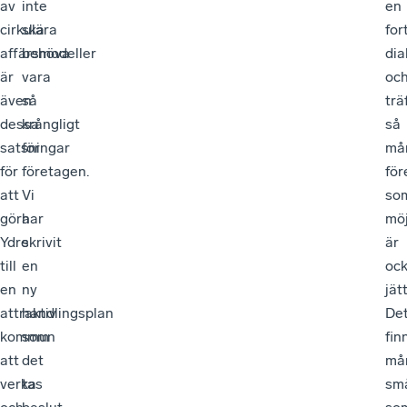
av
inte
en
cirkulära
ska
for
affärsmodeller
behöva
dia
är
vara
oc
även
så
trä
dessa
krångligt
så
satsningar
för
må
för
företagen.
för
att
Vi
so
göra
har
möj
Ydre
skrivit
är
till
en
oc
en
ny
jät
attraktiv
handlingsplan
De
kommun
som
fin
att
det
må
verka
tas
sm