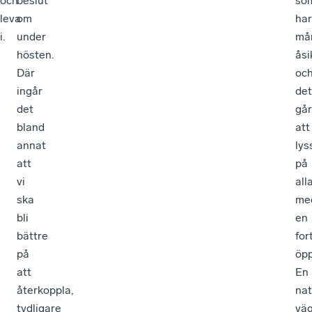
och
beslut
so
leva
om
har
i.
under
må
hösten.
åsi
Där
oc
ingår
det
det
går
bland
att
annat
lys
att
på
vi
all
ska
me
bli
en
bättre
for
på
öpp
att
En
återkoppla,
nat
tydligare
vä