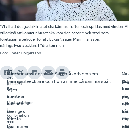
”Vi vill att det goda klimatet ska kännas i luften och spridas med vinden. Vi
vill också att kommunhuset ska vara den service och stöd som
företagarna behöver för att lyckas”, säger Malin Hansson,
näringslivsutvecklare i Ydre kommun.
Foto
:
Peter Holgersson
Att
Ydre
–
I Valdemarsvik arbetar Sarah Åkerblom som
–
Val
–
–
det
kommun
I
näringsutvecklare och hon är inne på samma spår.
Att
gör
Ja
Vi
politiska
är
en
ha
äv
sku
har
styret
en
liten
en
de
sä
på
prioriterar
företagsfrågor
av
kommun
öp
ett
att
oli
i
Sveriges
som
dia
kan
vår
sät
kombination
minsta
Ydre
om
me
sty
för
med
kommuner.
får
all
ett
se
för
den