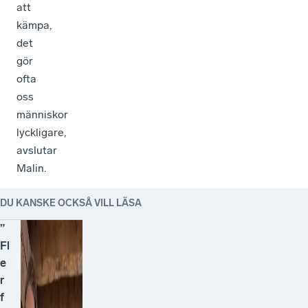
att
kämpa,
det
gör
ofta
oss
människor
lyckligare,
avslutar
Malin.
DU KANSKE OCKSÅ VILL LÄSA
”
Fl
e
r
f