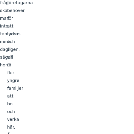
frågor
företagarna
ska
behöver
man
för
inte
att
tampas
lyckas
med
och
dagligen,
vi
säger
vill
hon.
få
fler
yngre
familjer
att
bo
och
verka
här.