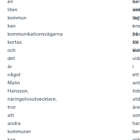
en
en
har
liten
vik
äv
kommun
del
lag
kan
i
ene
kommunikationsvägarna
fr
på
kortas
för
att
och
Val
ko
det
vid
är
i
något
ett
Malin
ant
Hansson,
tid
näringslivsutvecklare,
ut
tror
är
att
so
andra
har
kommuner
ber
kan
oli