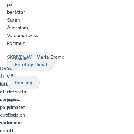
på,
berättar
Sarah
Åkerblom,
Valdemarsviks
kommun.
Maria Eremo
SKRIVEN AV
Lokalt
–
I
–
Företagsklimat
Det
Ydre
Vi
är
vill
vill
Ranking
lätt
man
att
att
fortsätta
det
springa
trycka
goda
på
på
klimatet
det
fördelen
ska
som
med
kännas
det
att
i