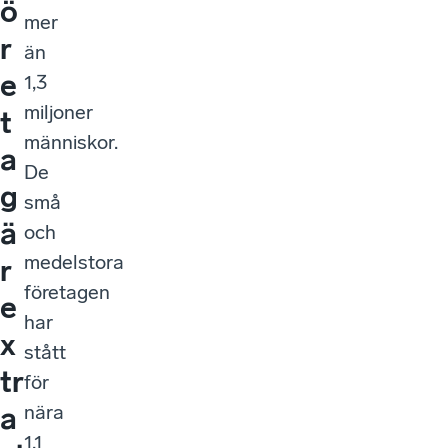
ö
mer
r
än
e
1,3
miljoner
t
människor.
a
De
g
små
ä
och
medelstora
r
företagen
e
har
x
stått
tr
för
nära
a
1,1