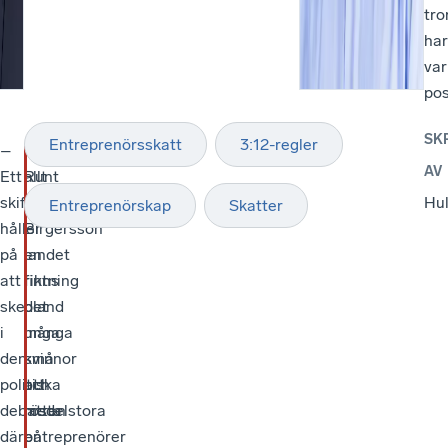
tro
har
var
pos
SK
Entreprenörsskatt
3:12-regler
–
Framför
–
AV
Ett
allt
Runt
skifte
ser
om
Hul
Entreprenörskap
Skatter
håller
Birgersson
i
på
en
landet
att
riktning
finns
ske
bland
det
i
unga
många
den
kvinnor
små
politiska
att
och
debatten
rösta
medelstora
där
på
entreprenörer