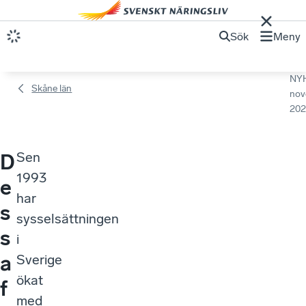
Sök
Meny
NY
Skåne län
nov
202
Sen
D
1993
e
har
s
sysselsättningen
s
i
a
Sverige
ökat
f
med