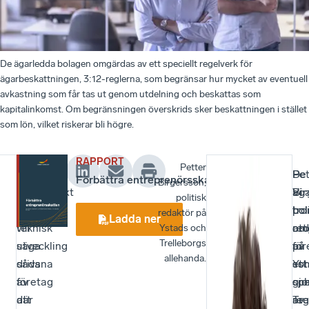
De ägarledda bolagen omgärdas av ett speciellt regelverk för
ägarbeskattningen, 3:12-reglerna, som begränsar hur mycket av eventuell
avkastning som får tas ut genom utdelning och beskattas som
kapitalinkomst. Om begränsningen överskrids sker beskattningen i stället
som lön, vilket riskerar bli högre.
RAPPORT
Petter
Ägarledda
–
De
–
Pet
Förbättra entreprenörsskatten
Birgersson,
bolag,
Jobbtillväxt
äg
Vi
Bir
politisk
det
och
bo
tro
pol
redaktör på
Ladda ner
vill
teknisk
om
att
red
Ystads och
Trelleborgs
säga
utveckling
av
för
på
allehanda.
sådana
drivs
ett
so
Yst
företag
av
spe
gjo
oc
där
att
reg
av
Tre