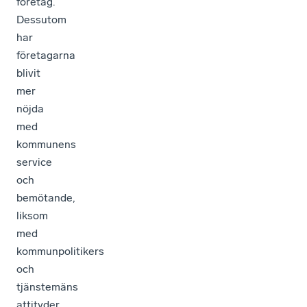
företag.
Dessutom
har
företagarna
blivit
mer
nöjda
med
kommunens
service
och
bemötande,
liksom
med
kommunpolitikers
och
tjänstemäns
attityder