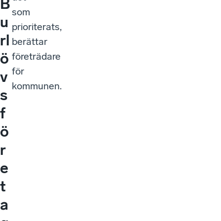
B
som
u
prioriterats,
rl
berättar
ö
företrädare
för
v
kommunen.
s
f
ö
r
e
t
a