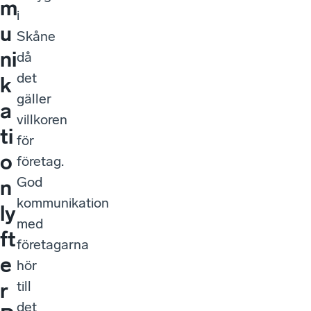
m
i
u
Skåne
ni
då
det
k
gäller
a
villkoren
ti
för
o
företag.
God
n
kommunikation
ly
med
ft
företagarna
e
hör
till
r
det