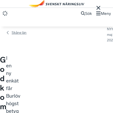
Sök
Meny
NY
Skåne län
maj
202
I
G
en
o
ny
d
enkät
k
får
o
Burlöv
högst
m
betyg