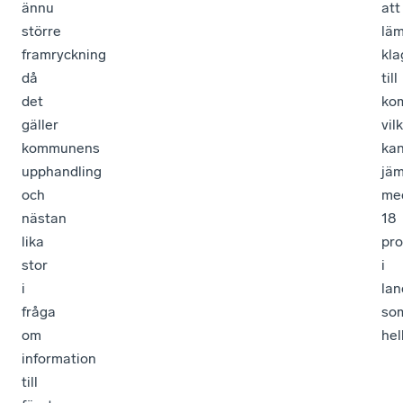
ännu
att
större
lä
framryckning
kl
då
till
det
ko
gäller
vil
kommunens
ka
upphandling
jäm
och
me
nästan
18
lika
pro
stor
i
i
lan
fråga
so
om
hel
information
till