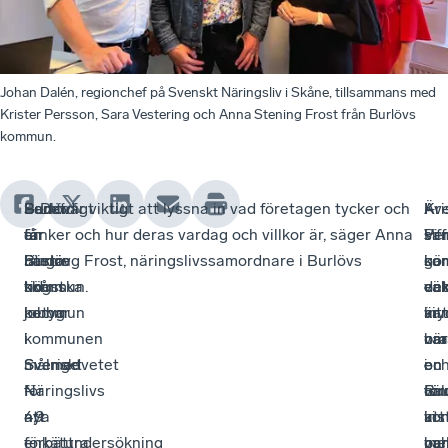
Johan Dalén, regionchef på Svenskt Näringsliv i Skåne, tillsammans med
Krister Persson, Sara Vestering och Anna Stening Frost från Burlövs
kommun.
Burlöv
Samtidigt
Sedan
– Det är viktigt att lyssna in vad företagen tycker och
Kri
–
Äv
I
är
får
en
tänker och hur deras vardag och villkor är, säger Anna
Per
Vi
sif
sa
bästa
Burlöv
längre
Stening Frost, näringslivssamordnare i Burlövs
so
gör
i
ka
skånska
högst
tid
kommun.
oc
väl
en
det
kommun
betyg
jobbar
är
my
vit
ka
i
i
kommunen
när
bra
om
var
Svenskt
Sverige
målmedvetet
i
oc
en
en
Näringslivs
–
för
Bur
om
väl
för
nya
4,9
att
in
vi
ko
att
enkätundersökning
–
förbättra
oc
ba
mel
var