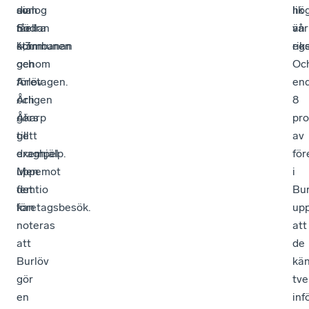
som
av
dialog
lik
hö
får
Södra
mellan
vår
än
4,3.
stambanan
kommunen
ege
rik
genom
och
Oc
Arlöv
företagen.
en
och
Årligen
8
Åkarp
görs
pro
gett
till
av
draghjälp.
exempel
för
Men
uppemot
i
det
femtio
Bur
kan
företagsbesök.
up
noteras
att
att
de
Burlöv
kän
gör
tv
en
inf