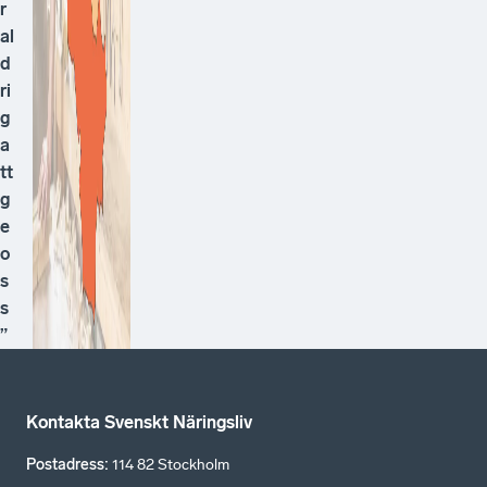
r
al
d
ri
g
a
tt
g
e
o
s
s
”
Kontakta Svenskt Näringsliv
Postadress
:
114 82 Stockholm