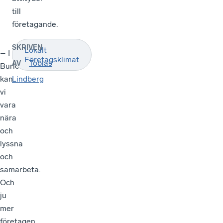
till
företagande.
SKRIVEN
Lokalt
– I
Företagsklimat
Tobias
AV
Burlöv
kan
Lindberg
vi
vara
nära
och
lyssna
och
samarbeta.
Och
ju
mer
företagen