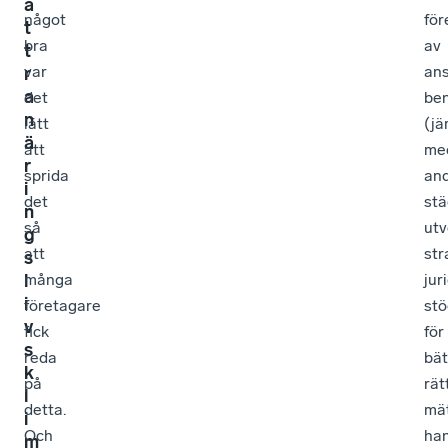
ä
något
för
t
bra
av
t
var
ans
r
a
det
be
n
lätt
(jä
ä
att
me
r
sprida
an
i
det
stä
n
så
utv
g
att
str
s
l
många
jur
i
företagare
stö
v
fick
för
s
reda
bät
k
på
rät
l
detta.
mä
i
Och
han
m