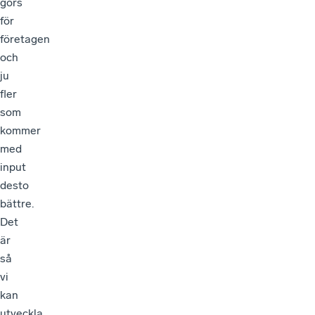
görs
för
företagen
och
ju
fler
som
kommer
med
input
desto
bättre.
Det
är
så
vi
kan
utveckla