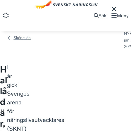
Sök
Meny
NY
Skåne län
juni
202
I
H
år
al
gick
lå
Sveriges
d
arena
ä
för
näringslivsutvecklares
r,
(SKNT)