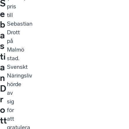
S
pris
e
till
b
Sebastian
Drott
a
på
s
Malmö
ti
stad.
a
Svenskt
Näringsliv
n
hörde
D
av
r
sig
o
för
att
tt
gratulera