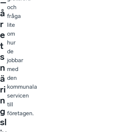
–
och
å
fråga
r
lite
e
om
hur
t
de
s
jobbar
n
med
ä
den
kommunala
ri
servicen
n
till
g
företagen.
sl