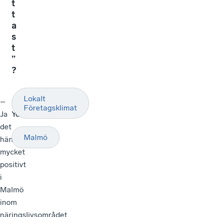
t
t
a
s
t
”
?
Lokalt
–
Susanne
Företagsklimat
Ja
Ydstedt
det
Malmö
händer
mycket
positivt
i
Malmö
inom
näringslivsområdet.