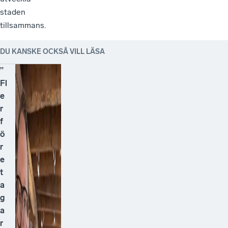
staden
tillsammans.
DU KANSKE OCKSÅ VILL LÄSA
”
Fl
e
r
f
ö
r
e
t
a
g
a
r