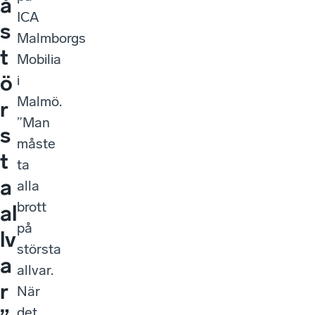
å
ICA
s
Malmborgs
t
Mobilia
ö
i
Malmö.
r
”Man
s
måste
t
ta
a
alla
brott
al
på
lv
största
a
allvar.
r
När
det