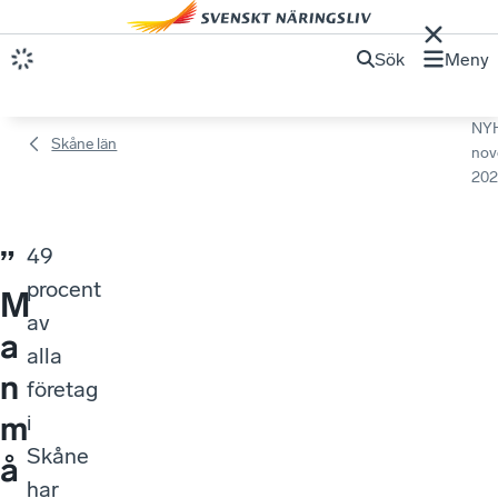
Sök
Meny
NY
Skåne län
nov
202
49
”
procent
M
av
a
alla
n
företag
m
i
Skåne
å
har