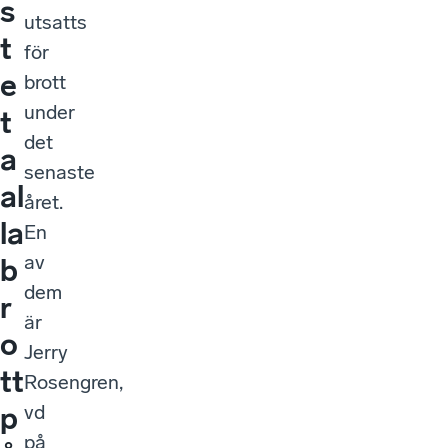
s
utsatts
t
för
e
brott
under
t
det
a
senaste
al
året.
la
En
av
b
dem
r
är
o
Jerry
tt
Rosengren,
vd
p
på