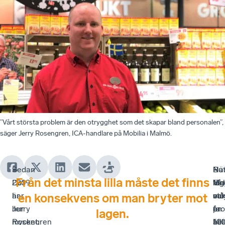
”Vårt största problem är den otrygghet som det skapar bland personalen”,
säger Jerry Rosengren, ICA-handlare på Mobilia i Malmö.
Sedan
–
När
–
But
–
Från det minsta lilla måste det finns
2009
Det
för
Vår
läg
Ma
har
är
var
stö
oc
må
en konsekvens om man bryter mot
Jerry
hur
år
pr
en
ta
lagen.
Rosengren
mycket
10
är
hel
all