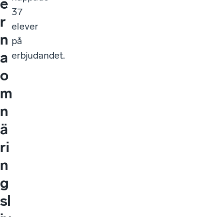
e
37
r
elever
n
på
a
erbjudandet.
o
m
n
ä
ri
n
g
sl