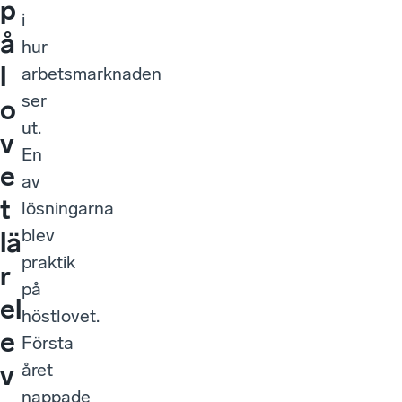
p
i
å
hur
l
arbetsmarknaden
ser
o
ut.
v
En
e
av
t
lösningarna
blev
lä
praktik
r
på
el
höstlovet.
e
Första
året
v
nappade