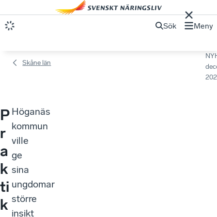
Sök
Meny
NY
Skåne län
dec
202
Höganäs
P
kommun
r
ville
a
ge
k
sina
ti
ungdomar
större
k
insikt