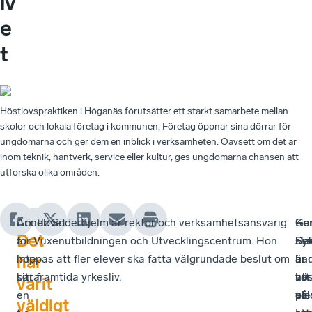
iv
e
t
Höstlovspraktiken i Höganäs förutsätter ett starkt samarbete mellan
skolor och lokala företag i kommunen. Företag öppnar sina dörrar för
ungdomarna och ger dem en inblick i verksamheten. Oavsett om det är
inom teknik, hantverk, service eller kultur, ges ungdomarna chansen att
utforska olika områden.
Höstlovet
Anneli Söderhjelm är rektor och verksamhetsansvarig
–
Ko
Ge
–
Det
är
för Vuxenutbildningen och Utvecklingscentrum. Hon
Syf
ski
Fis
De
inte
hoppas att fler elever ska fatta välgrundade beslut om
är
un
är
har
har
bara
sitt framtida yrkesliv.
att
hö
vd
var
varit
en
ele
ut
på
väl
väldigt