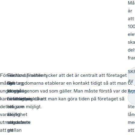
Må
är
att
10
ele
sk
del
fra
SK
För
Höstlovspraktiken
–
För
Gerhard Fischer tycker att det är centralt att företaget
–
AV
många
i
Det
företag
och ungdomarna etablerar en kontakt tidigt så att man
Un
ungdomar
Höganäs
är
innebär
kan gå igenom vad som gäller. Man måste förstå var de
ka
Ag
kan
förutsätter
naturligtvis
höstlovspraktiken
befinner sig så att man kan göra tiden på företaget så
var
det
ett
roligare
en
bra som möjligt.
lite
vara
starkt
för
möjlighet
lå
utmanande
samarbete
ungdomen
att
me
att
mellan
att
ge
att