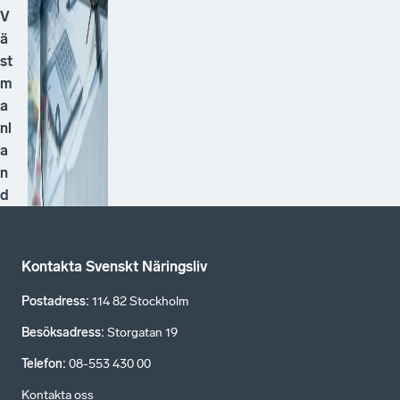
V
ä
st
m
a
nl
a
n
d
Kontakta Svenskt Näringsliv
Postadress
:
114 82 Stockholm
Besöksadress
:
Storgatan 19
Telefon
:
08-553 430 00
Kontakta oss