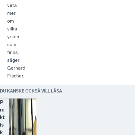
veta
mer
om
vilka
yrken
som
finns,
säger
Gerhard
Fischer.
DU KANSKE OCKSÅ VILL LÄSA
P
ra
kt
is
k