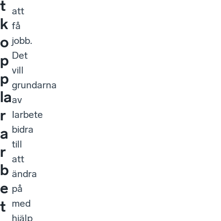
t
att
k
få
o
jobb.
Det
p
vill
p
grundarna
la
av
r
Iarbete
bidra
a
till
r
att
b
ändra
e
på
med
t
hjälp