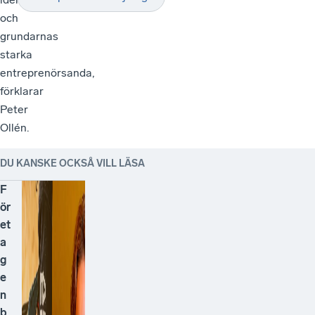
och
grundarnas
starka
entreprenörsanda,
förklarar
Peter
Ollén.
DU KANSKE OCKSÅ VILL LÄSA
F
ör
et
a
g
e
n
b