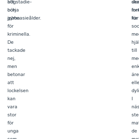
högstadie-
att
sk
de
och
börja
inn
for
gymnasieålder.
jobba
för
kar
för
soc
kriminella.
med
De
hjä
tackade
till
nej,
me
men
enk
betonar
är
att
ell
lockelsen
dyli
kan
I
vara
nä
stor
ste
för
ma
unga
de
som
mo