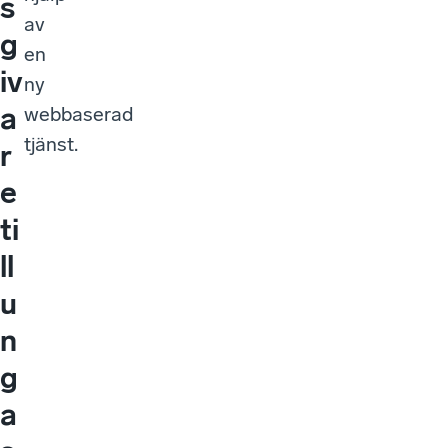
s
av
g
en
iv
ny
a
webbaserad
tjänst.
r
e
ti
ll
u
n
g
a