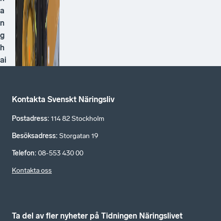
a
n
g
h
ai
Kontakta Svenskt Näringsliv
Postadress
:
114 82 Stockholm
Besöksadress
:
Storgatan 19
Telefon
:
08-553 430 00
Kontakta oss
Ta del av fler nyheter på Tidningen Näringslivet