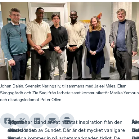
Johan Dalén, Svenskt Näringsliv, tillsammans med Jaleel Miles, Elian
Skogsgårdh och Zia Saqi från Iarbete samt kommunikatör Marika Yamoun
och riksdagsledamot Peter Ollén.
Hur
Tjänsten
Hög
Iarbete har bland annat hämtat inspiration från den
–
På
Jur
Äv
ska
riktar
arbetslöshet
danska sidan av Sundet. Där är det mycket vanligare
De
Iar
slu
ri
fler
sig
bland
att unga kommer in på arbetsmarknaden tidigt. De
sa
saj
sjä
Pet