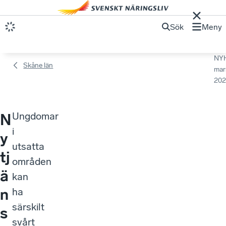
Sök
Meny
NY
Skåne län
mar
202
Ungdomar
N
i
y
utsatta
tj
områden
ä
kan
n
ha
särskilt
s
svårt