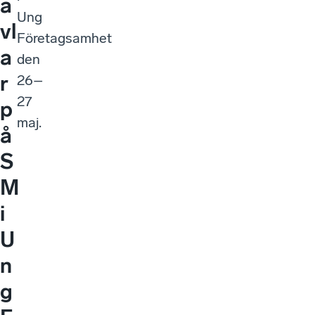
ä
Ung
vl
Företagsamhet
a
den
r
26–
27
p
maj.
å
S
M
i
U
n
g