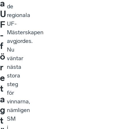
a
de
U
regionala
F
UF-
Mästerskapen
-
avgjordes.
f
Nu
ö
väntar
r
nästa
stora
e
steg
t
för
a
vinnarna,
g
nämligen
SM
t
i