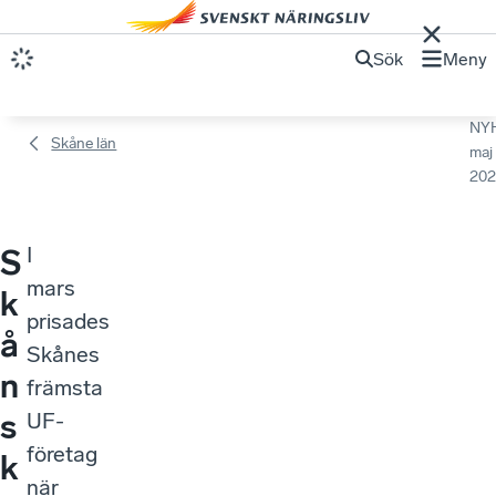
Sök
Meny
NY
Skåne län
maj
202
I
S
mars
k
prisades
å
Skånes
n
främsta
s
UF-
företag
k
när