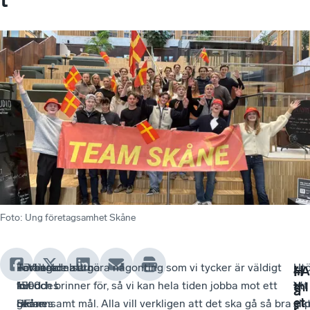
Foto
:
Ung företagsamhet Skåne
Totalt
Tävlingarna
Förberedelserna
– Vi valde att göra någonting som vi tycker är väldigt
Ut
–
H
4A
1500
inleddes
för
kul och brinner för, så vi kan hela tiden jobba mot ett
att
Vi
thl
ä
et
UF-
redan
Skånes
gemensamt mål. Alla vill verkligen att det ska gå så bra
sli
sik
r