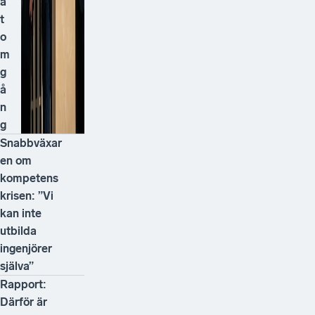
å
t
o
m
g
å
n
g
Snabbväxar
en om
kompetens
krisen: ”Vi
kan inte
utbilda
ingenjörer
själva”
Rapport:
Därför är