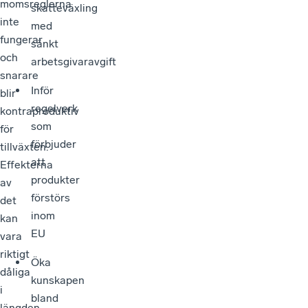
momsreglerna
skatteväxling
inte
med
fungerar
sänkt
och
arbetsgivaravgift
snarare
Inför
blir
regelverk
kontraproduktiv
som
för
förbjuder
tillväxten.
att
Effekterna
produkter
av
förstörs
det
inom
kan
EU
vara
riktigt
Öka
dåliga
kunskapen
i
bland
längden,