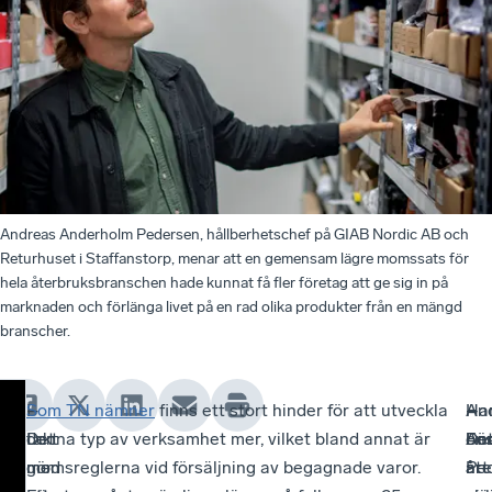
Andreas Anderholm Pedersen, hållberhetschef på GIAB Nordic AB och
Returhuset i Staffanstorp, menar att en gemensam lägre momssats för
hela återbruksbranschen hade kunnat få fler företag att ge sig in på
marknaden och förlänga livet på en rad olika produkter från en mängd
branscher.
I
–
Som TN nämner
finns ett stort hinder för att utveckla
–
An
–
Ha
takt
Det
denna typ av verksamhet mer, vilket bland annat är
De
An
För
ön
med
gör
momsreglerna vid försäljning av begagnade varor.
är
Pe
åre
att