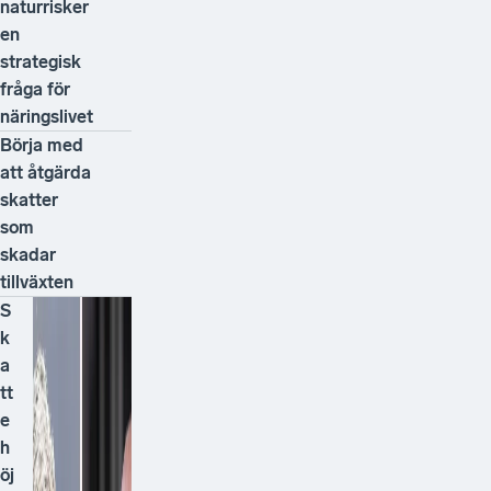
naturrisker
en
strategisk
fråga för
näringslivet
Börja med
att åtgärda
skatter
som
skadar
tillväxten
S
k
a
tt
e
h
öj