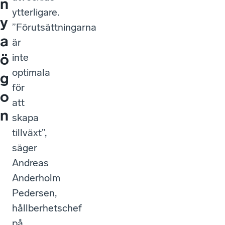
n
ytterligare.
y
”Förutsättningarna
a
är
ö
inte
optimala
g
för
o
att
n
skapa
tillväxt”,
säger
Andreas
Anderholm
Pedersen,
hållberhetschef
på