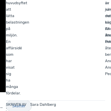
huvudsyftet
av
är
att
jun
när
lätta
mat
det
belastningen
sä
ko
på
An
till
miljön.
An
åte
En
Ped
oc
affärsidé
åte
som
ber
har
An
visat
An
sig
Ped
ha
många
fördelar.
Sara Dahlberg
SKRIVEN AV
Skatter
–
Förslag