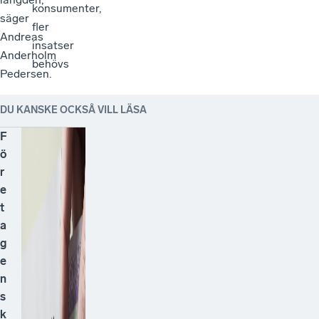
konsumenter,
säger
fler
Andreas
insatser
Anderholm
behövs
Pedersen.
DU KANSKE OCKSÅ VILL LÄSA
F
ö
r
e
t
a
g
e
n
s
k