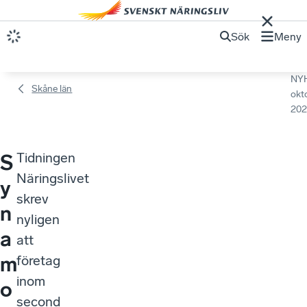
Sök
Meny
NY
Skåne län
okt
202
Tidningen
S
Näringslivet
y
skrev
n
nyligen
a
att
m
företag
inom
o
second