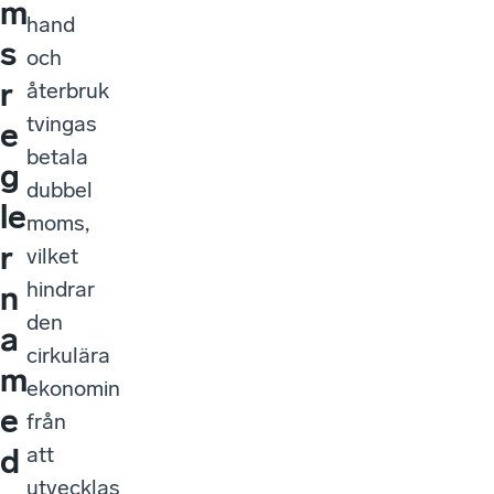
m
hand
s
och
r
återbruk
tvingas
e
betala
g
dubbel
le
moms,
r
vilket
hindrar
n
den
a
cirkulära
m
ekonomin
e
från
att
d
utvecklas