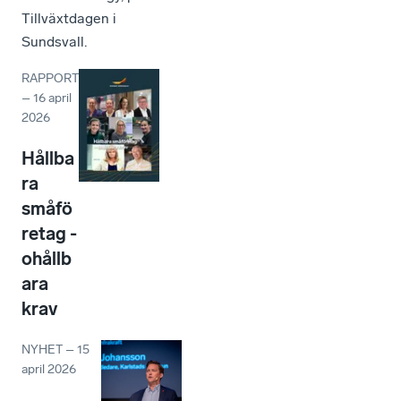
Tillväxtdagen i
Sundsvall.
RAPPORT
–
16 april
2026
Hållba
ra
småfö
retag -
ohållb
ara
krav
NYHET
–
15
april 2026