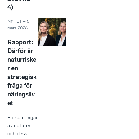
4)
NYHET
–
6
mars 2026
Rapport:
Därför är
naturriske
r en
strategisk
fråga för
näringsliv
et
Försämringar
av naturen
och dess