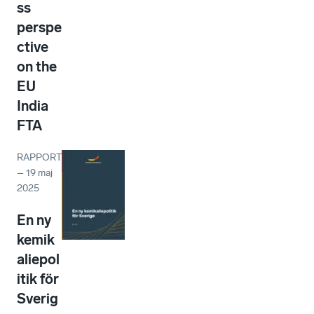
ss
perspe
ctive
on the
EU
India
FTA
RAPPORT
–
19 maj
2025
En ny
kemik
aliepol
itik för
Sverig