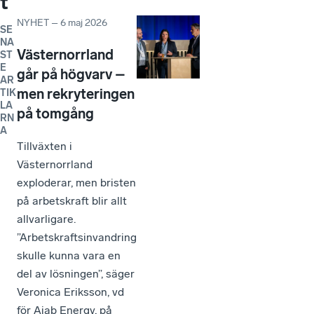
t
NYHET
–
6 maj 2026
SE
NA
Västernorrland
ST
E
går på högvarv –
AR
men rekryteringen
TIK
LA
på tomgång
RN
A
Tillväxten i
Västernorrland
exploderar, men bristen
på arbetskraft blir allt
allvarligare.
”Arbetskraftsinvandring
skulle kunna vara en
del av lösningen”, säger
Veronica Eriksson, vd
för Aiab Energy, på