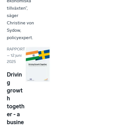
ekonomiska
tillväxten”,
säger
Christine von
Sydow,
policyexpert.
RAPPORT
–
12 juni
2025
Drivin
g
growt
h
togeth
er - a
busine