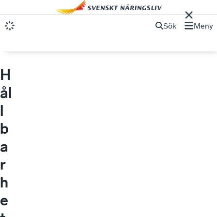
Sök
Meny
H
ål
l
b
a
r
h
e