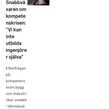
Snabbvä
xaren om
kompete
nskrisen:
”Vi kan
inte
utbilda
ingenjöre
r själva”
Efterfrågan
på
kompetens
inom bygg
och industri
ökar snabbt
i Värmland.