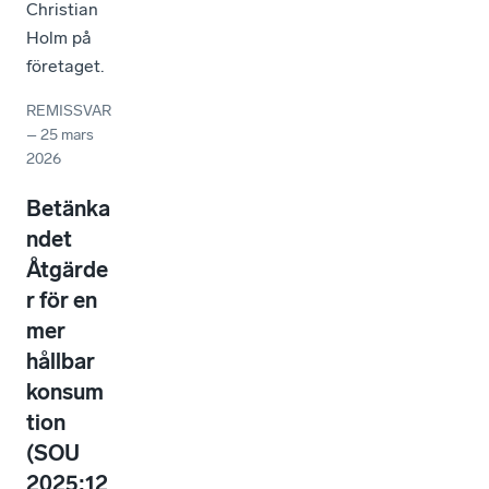
Christian
Holm på
företaget.
REMISSVAR
–
25 mars
2026
Betänka
ndet
Åtgärde
r för en
mer
hållbar
konsum
tion
(SOU
2025:12