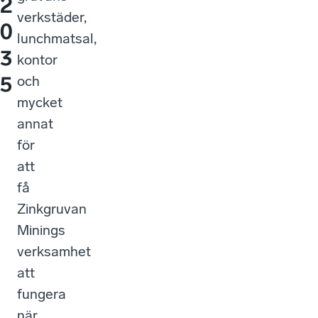
2
verkstäder,
0
lunchmatsal,
3
kontor
5
och
mycket
annat
för
att
få
Zinkgruvan
Minings
verksamhet
att
fungera
när