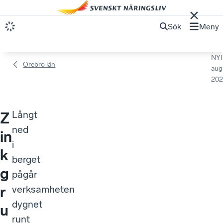
Sök
Meny
NY
Örebro län
aug
202
Långt
Z
ned
in
i
k
berget
g
pågår
r
verksamheten
dygnet
u
runt