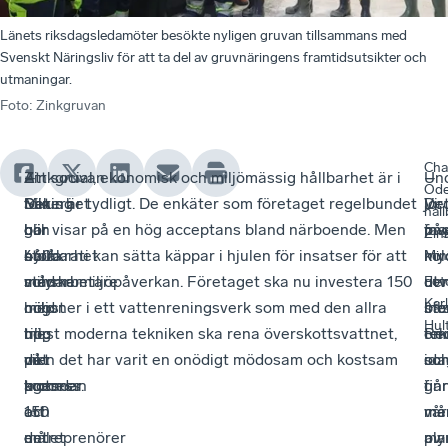
Länets riksdagsledamöter besökte nyligen gruvan tillsammans med
Svenskt Näringsliv för att ta del av gruvnäringens framtidsutsikter och
utmaningar.
Foto
:
Zinkgruvan
Cha
–
Zinkgruvan
–
Att social, ekonomisk och miljömässig hållbarhet är i
–
Un
–
Ode
Säkerhet
Mining
Det
fokus är tydligt. De enkäter som företaget regelbundet
Vi
jor
De
hål
och
har
blir
gör visar på en hög acceptans bland närboende. Men
inv
fas
på
Zin
hållbarhet
460
stora
byråkrati kan sätta käppar i hjulen för insatser för att
i
kol
my
Min
står
medarbetare
volymer
minska miljöpåverkan. Företaget ska nu investera 150
de
ut
utv
Fot
Karl
högst
och
med
miljoner i ett vattenreningsverk som med den allra
bä
ste
in
Hul
upp
till
hög
mest moderna tekniken ska rena överskottsvattnet,
tek
Re
om
på
det
vikt
men det har varit en onödigt mödosam och kostsam
so
ida
oc
agendan
kommer
trots
process.
fin
går
i
och
150
att
me
må
vår
målet
entreprenörer
det
my
av
pla