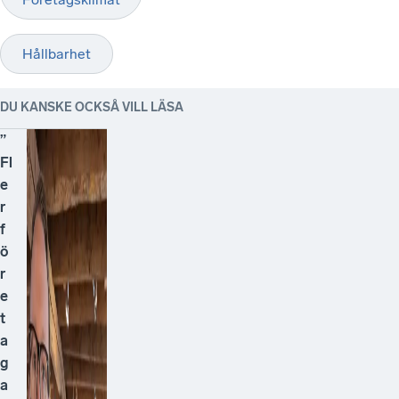
Hållbarhet
DU KANSKE OCKSÅ VILL LÄSA
”
Fl
e
r
f
ö
r
e
t
a
g
a