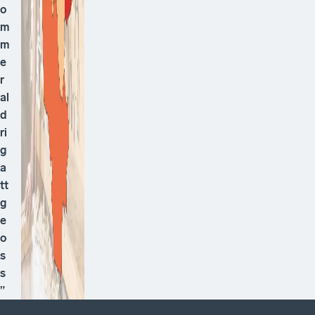
o
m
m
e
r
al
d
ri
g
a
tt
g
e
o
s
s
”