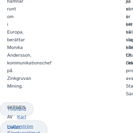
hamnar
ju
så
runt
sä
vi
om
ur
är
i
ett
be
Europa,
hål
av
berättar
sä
sta
Monika
hål
ell
Andersson,
Cha
till
kommunikationschef
Od
rim
på
pri
Zinkgruvan
avs
Mining.
Sta
Sa
SKRIVEN
Tillstånd
Karl
AV
Hulterström
Lokalt
Företagsklimat