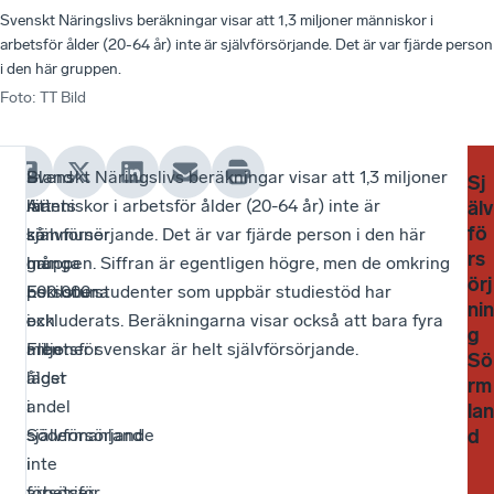
Svenskt Näringslivs beräkningar visar att 1,3 miljoner människor i
arbetsför ålder (20-64 år) inte är självförsörjande. Det är var fjärde person
i den här gruppen.
Foto
:
TT Bild
Bland
–
Svenskt Näringslivs beräkningar visar att 1,3 miljoner
Nä
–
Sj
länets
Att
människor i arbetsför ålder (20-64 år) inte är
pe
Äv
älv
fö
kommuner
så
självförsörjande. Det är var fjärde person i den här
går
om
rs
har
många
gruppen. Siffran är egentligen högre, men de omkring
frå
det
örj
Eskilstuna
personer
500 000 studenter som uppbär studiestöd har
bid
int
nin
och
i
exkluderats. Beräkningarna visar också att bara fyra
till
är
g
Flen
arbetsför
miljoner svenskar är helt självförsörjande.
ans
rea
Sö
lägst
ålder
ell
att
rm
andel
i
fö
all
lan
självförsörjande
Södermanland
fri
1,3
d
i
inte
res
mil
arbetsför
försörjer
för
sk