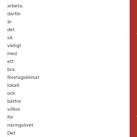
arbeta,
dir
min
därför
tra
va
är
oc
det
det
i
gäl
så
ute
sjä
viktigt
ska
oc
med
O
del
ett
uta
i
bra
sku
sam
företagsklimat
mi
Da
lokalt
me
uta
och
20
exi
bättre
pro
par
villkor
sku
me
för
öve
en
näringslivet.
54
ko
Det
mil
i