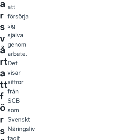
a
att
r
försörja
s
sig
själva
v
genom
å
arbete.
rt
Det
a
visar
siffror
tt
från
f
SCB
ö
som
r
Svenskt
Näringsliv
s
tagit