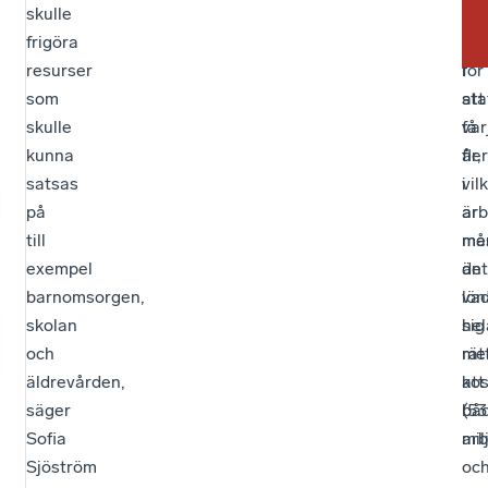
skulle
kro
när
frigöra
fri
så
resurser
i
för
som
sta
att
skulle
var
få
kunna
år,
fler
satsas
vil
i
på
är
arb
till
me
må
exempel
än
det
barnomsorgen,
va
lön
skolan
hel
sig
och
rät
me
äldrevården,
kos
att
säger
(53
bå
Sofia
mil
arb
Sjöström
oc