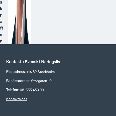
s
k
r
a
ft
e
n
Kontakta Svenskt Näringsliv
Postadress
:
114 82 Stockholm
Besöksadress
:
Storgatan 19
Telefon
:
08-553 430 00
Kontakta oss