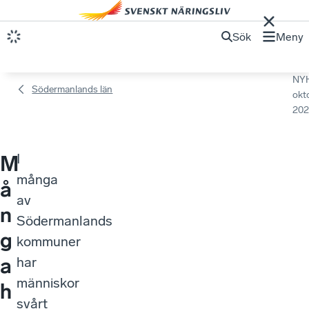
Sök
Meny
NY
Södermanlands län
okt
202
I
M
många
å
av
n
Södermanlands
g
kommuner
a
har
människor
h
svårt