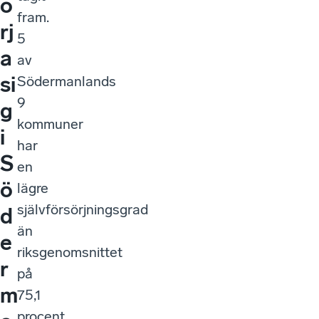
ö
fram.
rj
5
a
av
si
Södermanlands
9
g
kommuner
i
har
S
en
ö
lägre
självförsörjningsgrad
d
än
e
riksgenomsnittet
r
på
m
75,1
procent.