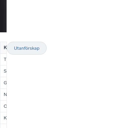
Kommuner
Antal självförsörjande
Antal inte självför
Utanförskap
Trosa
5 396
1 328
Strängnäs
13 965
4 363
Gnesta
4 257
1 334
Nyköping
21 231
6 810
Oxelösund
4 129
1 516
Katrineholm
12 188
4 852