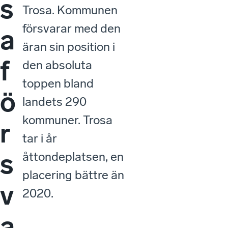
s
Trosa. Kommunen
försvarar med den
a
äran sin position i
f
den absoluta
toppen bland
ö
landets 290
kommuner. Trosa
r
tar i år
s
åttondeplatsen, en
placering bättre än
v
2020.
a