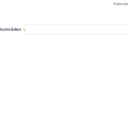
Kalenda
kområden
Medlemskap
Rapporter och remissva