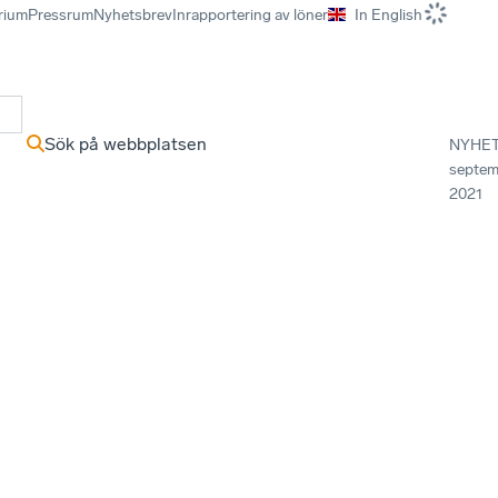
rium
Pressrum
Nyhetsbrev
Inrapportering av löner
In English
r
Sök på webbplatsen
NYHE
septem
2021