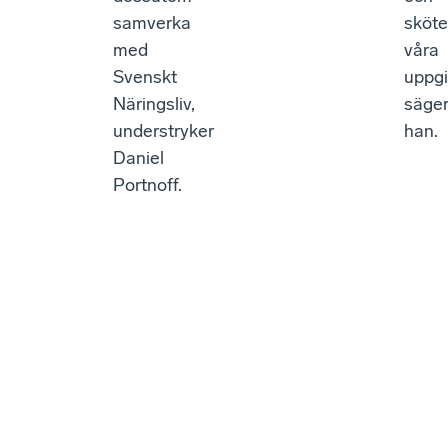
samverka
sköte
med
våra
Svenskt
uppgi
Näringsliv,
säge
understryker
han.
Daniel
Portnoff.