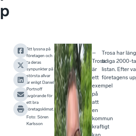
p
Att lyssna på
–
Trosa har länge
företagen och
Trosa
tidiga 2000-ta
ta deras
är
listan. Efter 
synpunkter på
största allvar
ett
företagens up
är enligt Daniel
exempel
Portnoff
på
avgörande för
att
ett bra
företagsklimat.
en
Foto
:
Sören
kommun
Karlsson
kraftigt
kan