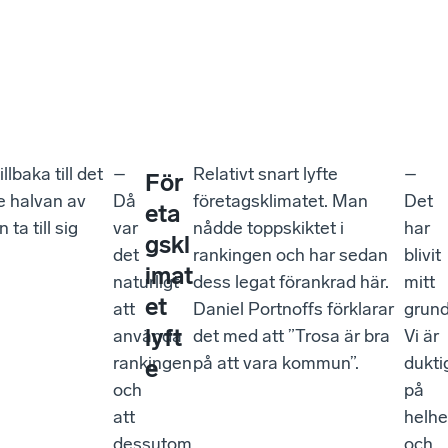
lbaka till det
–
Relativt snart lyfte
–
För
re halvan av
Då
företagsklimatet. Man
Det
eta
ta till sig
var
nådde toppskiktet i
har
gskl
det
rankingen och har sedan
blivit
imat
naturligt
dess legat förankrad här.
mitt
et
att
Daniel Portnoffs förklarar
grun
lyft
använda
det med att ”Trosa är bra
Vi är
rankingen
på att vara kommun”.
dukti
e
och
på
att
helhe
dessutom
och