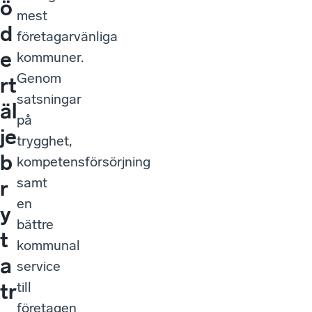
ö
mest
d
företagarvänliga
e
kommuner.
Genom
rt
satsningar
äl
på
je
trygghet,
b
kompetensförsörjning
samt
r
en
y
bättre
t
kommunal
a
service
till
tr
företagen