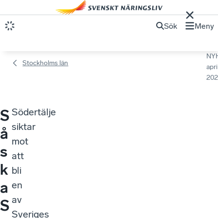
Sök
Meny
NY
Stockholms län
apri
202
Södertälje
S
siktar
å
mot
s
att
k
bli
a
en
av
S
Sveriges