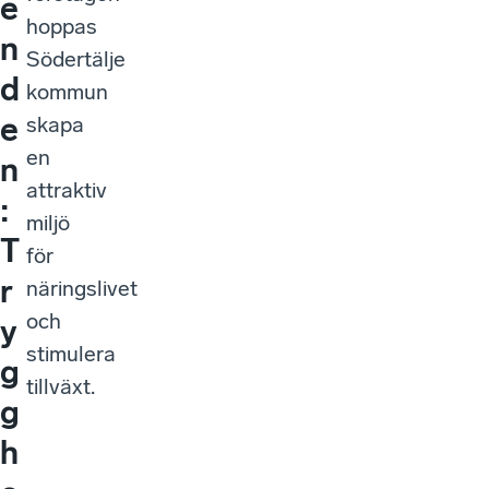
e
hoppas
n
Södertälje
d
kommun
e
skapa
en
n
attraktiv
:
miljö
T
för
r
näringslivet
och
y
stimulera
g
tillväxt.
g
h