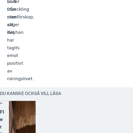
bort
under
från
utveckling
utanförskap,
men
säger
att
Kayhan.
det
har
tagits
emot
positivt
av
näringslivet.
DU KANSKE OCKSÅ VILL LÄSA
”
Fl
e
r