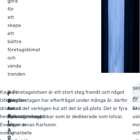
göra
för
att
skapa
ett
bättre
företagsklimat
och
vända
trenden.
SK
Kayhan
–
I
– Företagslotsen är ett stort steg framåt och något
–
F
AV
Utkutug
Vi
enkäten
som företagen har efterfrågat under många år, därför
De
ö
r
driver
har
Lokalt
känns det verkligen kul att det är på plats. Det är fyra
är
Ekl
e
hemtjänstföretaget
haft
Företagsklimat
personer som jobbar som är dedikerade som lotsar,
väl
t
Eveo
ett
placerar
säger Jonas Karlsson.
mo
a
som
samarbete
sig
oc
g