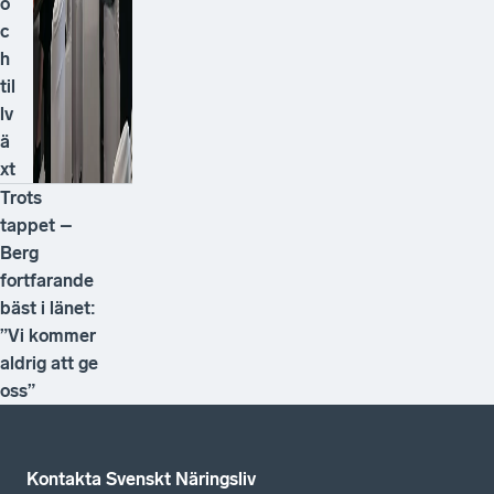
o
c
h
til
lv
ä
xt
Trots
tappet –
Berg
fortfarande
bäst i länet:
”Vi kommer
aldrig att ge
oss”
Kontakta Svenskt Näringsliv