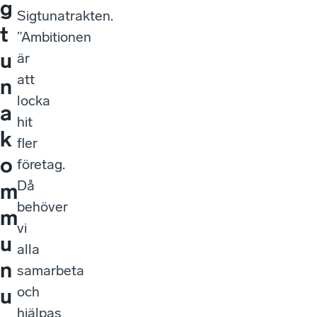
g
Sigtunatrakten.
t
”Ambitionen
u
är
att
n
locka
a
hit
k
fler
o
företag.
Då
m
behöver
m
vi
u
alla
n
samarbeta
och
u
hjälpas