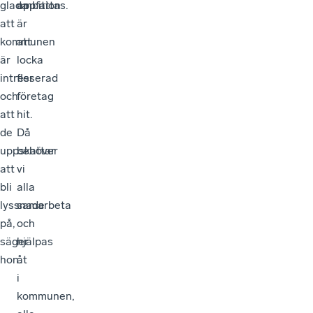
glada
uppfattas.
ambition
att
är
kommunen
att
är
locka
intresserad
fler
och
företag
att
hit.
de
Då
uppskattar
behöver
att
vi
bli
alla
lyssnade
samarbeta
på,
och
säger
hjälpas
hon.
åt
i
kommunen,