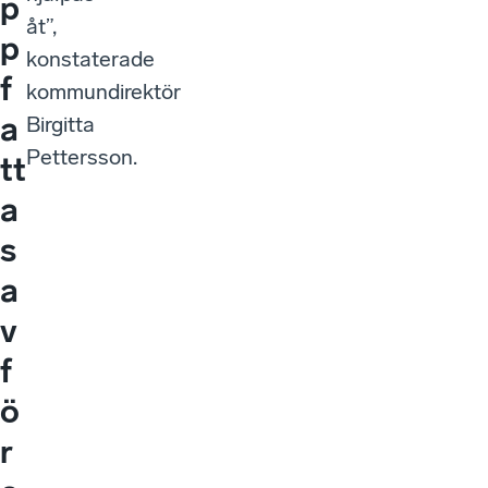
p
åt”,
p
konstaterade
f
kommundirektör
a
Birgitta
Pettersson.
tt
a
s
a
v
f
ö
r