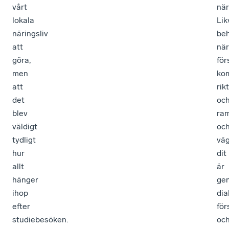
vårt
när
lokala
Lik
näringsliv
be
att
när
göra,
för
men
ko
att
rikt
det
oc
blev
ra
väldigt
oc
tydligt
vä
hur
dit
allt
är
hänger
ge
ihop
dia
efter
för
studiebesöken.
oc