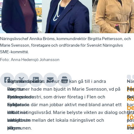
Näringslivschef Annika Bröms, kommundirektör Birgitta Pettersson, och
Marie Svensson, företagare och ordförande för Svenskt Näringslivs
SME-kommitté.
Foto
:
Anna Hedensjö Johansson
Sigtuna
Kommundirektör
–
För att inspireras av hur det kan gå till i andra
–
När
H
kommun
Birgitta
För
kommuner hade man bjudit in Marie Svensson, vd på
Fin
An
arrangerade
Pettersson
oss
Tjeders Industri, som driver företag i Flen och
det
Br
k
nyligen
förklarade
är
Eskilstuna där man jobbar aktivt med bland annat ett
i
har
b
ett
initiativet
det
lokalt näringslivsråd. Marie belyste vikten av dialog och
gr
fåt
fö
ledarforum
med
viktigt
samarbete mellan det lokala näringslivet och
en
pos
nä
på
dagen.
att
kommunen.
ins
åte