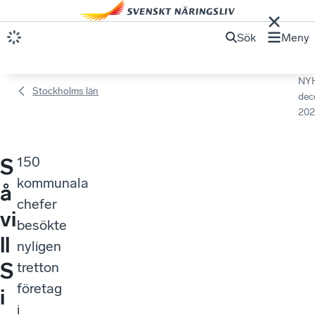
Sök
Meny
NY
Stockholms län
dec
202
150
S
kommunala
å
chefer
vi
besökte
ll
nyligen
S
tretton
företag
i
i