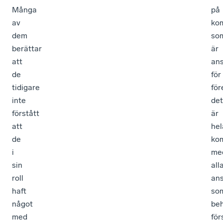
Många
på
av
ko
dem
so
berättar
är
att
ans
de
för
tidigare
för
inte
det
förstått
är
att
hel
de
ko
i
me
sin
all
roll
ans
haft
so
något
be
med
för