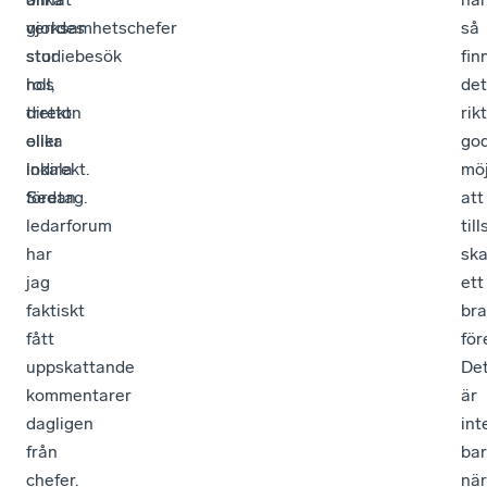
gjordes
verksamhetschefer
så
studiebesök
stor
fin
hos
roll,
det
tretton
direkt
rik
olika
eller
go
lokala
indirekt.
möj
företag.
Sedan
att
ledarforum
til
har
sk
jag
ett
faktiskt
bra
fått
för
uppskattande
De
kommentarer
är
dagligen
int
från
ba
chefer.
när