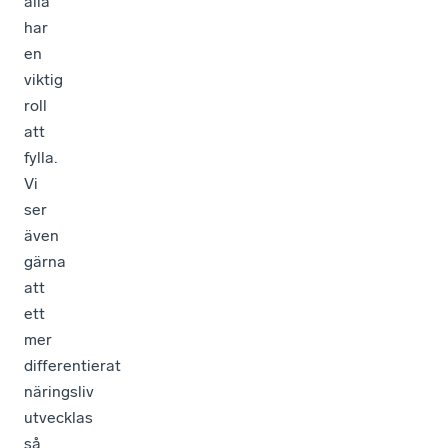
alla
har
en
viktig
roll
att
fylla.
Vi
ser
även
gärna
att
ett
mer
differentierat
näringsliv
utvecklas
så